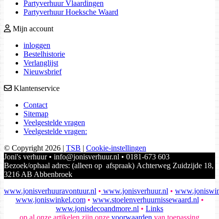
Partyverhuur Vlaardingen
Partyverhuur Hoeksche Waard
Mijn account
inloggen
Bestelhistorie
Verlanglijst
Nieuwsbrief
Klantenservice
Contact
Sitemap
Veelgestelde vragen
Veelgestelde vragen:
© Copyright 2026
|
TSB
|
Cookie-instellingen
Joni's verhuur • info@jonisverhuur.nl • 0181-673 603
Bezoek/ophaal adres: (alleen op afspraak) Achterweg Zuidzijde 18,
3216 AB Abbenbroek
www.jonisverhuuravontuur.nl
•
www.jonisverhuur.nl
•
www.joniswin
www.joniswinkel.com
•
www.stoelenverhuurnissewaard.nl
•
www.jonisdecoandmore.nl
•
Links
op al onze artikelen zijn onze
voorwaarden
van toepassing