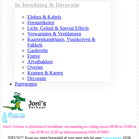
In Inrichting & Decoratie
Elektra & Kabels
Feestartikelen
Licht, Geluid & Special Effects
Verwarming & Ventilatoren
Kaarsenkandelaars, Vuurkorven &
Fakkels
Garderobe
Entree
Afvalbakken
Overige
Kramen & Karren
Decoratie
Partytenten
€0,00
Zoeken
Joni's Verhuur is telefoninsch bereikbaar van maandag tot vrijdag tussen 08:00 en 16:00 en
van 20:00 tot 21:00 op telefoonnummer 0181-673603.
NIEUW!!! Koop uw eigen bezorgtijd af voor meer info bij onze
voorwaarden
OOK