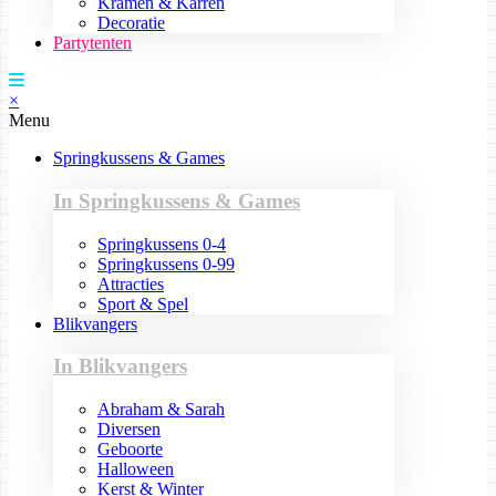
Kramen & Karren
Decoratie
Partytenten
×
Menu
Springkussens & Games
In Springkussens & Games
Springkussens 0-4
Springkussens 0-99
Attracties
Sport & Spel
Blikvangers
In Blikvangers
Abraham & Sarah
Diversen
Geboorte
Halloween
Kerst & Winter