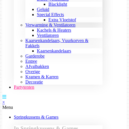
Blacklight
Geluid
Special Effects
Extra Vloeistof
Verwarming & Ventilatoren
Kachels & Heaters
Ventilatoren
Kaarsenkandelaars, Vuurkorven &
Fakkels
Kaarsenkandelaars
Garderobe
Entree
Afvalbakken
Overige
Kramen & Karren
Decoratie
Partytenten
×
Menu
Springkussens & Games
In Springkussens & Games