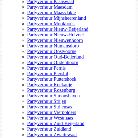
Partyverhuur Klaaswaal
Partyverhuur Maasdam
Partyverhuur Maasvlakte
Partyverhuur Mijnsheerenland
Partyverhuur Mookhoek
Partyverhuur Nieuw-Beijerland
Partyverhuur Nieuw-Helvoet
Partyverhuur Nieuwenhoorn
Partyverhuur Numansdorp
Partyverhuur Oostvoorne
Partyverhuur Oud-Beijerland
Partyverhuur Oudenhoorn
Partyverhuur Pernis
Partyverhuur Piershil
Partyverhuur Puttershoek
Partyverhuur Rockanje
Partyverhuur Rozenburg
Partyverhuur Simonshaven
Partyverhuur Strijen
Partyverhuur Strijensas
Partyverhuur Vierpolders
Partyverhuur Westmaas
Partyverhuur Zuid-Beijerland
Partyverhuur Zuidland
Partyverhuur Zwartewaal