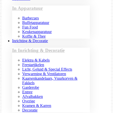
In Apparatuur
Barbecues
Buffetapparatuur
Fun Food
Keukenapparatuur
Koffie & Thee
Inrichting & Decoratie
In Inrichting & Decoratie
Elektra & Kabels
Feestartikelen
Licht, Geluid & Special Effects
Verwarming & Ventilatoren
Kaarsenkandelaars, Vuurkorven &
Fakkels
Garderobe
Entree
Afvalbakken
Overige
Kramen & Karren
Decoratie