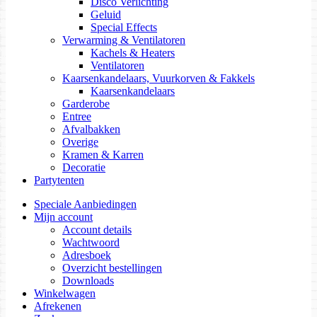
Disco Verlichting
Geluid
Special Effects
Verwarming & Ventilatoren
Kachels & Heaters
Ventilatoren
Kaarsenkandelaars, Vuurkorven & Fakkels
Kaarsenkandelaars
Garderobe
Entree
Afvalbakken
Overige
Kramen & Karren
Decoratie
Partytenten
Speciale Aanbiedingen
Mijn account
Account details
Wachtwoord
Adresboek
Overzicht bestellingen
Downloads
Winkelwagen
Afrekenen