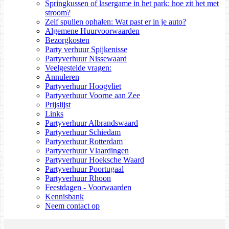
Springkussen of lasergame in het park: hoe zit het met
stroom?
Zelf spullen ophalen: Wat past er in je auto?
Algemene Huurvoorwaarden
Bezorgkosten
Party verhuur Spijkenisse
Partyverhuur Nissewaard
Veelgestelde vragen:
Annuleren
Partyverhuur Hoogvliet
Partyverhuur Voorne aan Zee
Prijslijst
Links
Partyverhuur Albrandswaard
Partyverhuur Schiedam
Partyverhuur Rotterdam
Partyverhuur Vlaardingen
Partyverhuur Hoeksche Waard
Partyverhuur Poortugaal
Partyverhuur Rhoon
Feestdagen - Voorwaarden
Kennisbank
Neem contact op