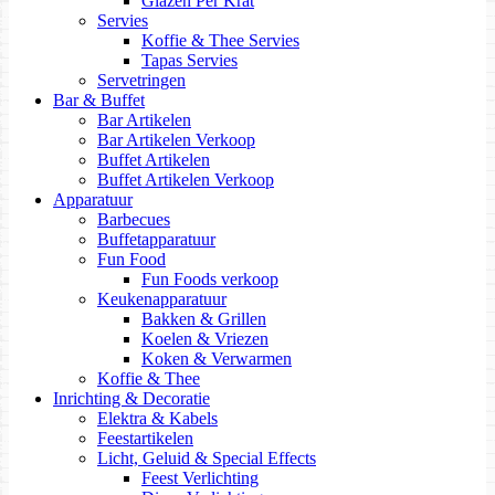
Glazen Per Krat
Servies
Koffie & Thee Servies
Tapas Servies
Servetringen
Bar & Buffet
Bar Artikelen
Bar Artikelen Verkoop
Buffet Artikelen
Buffet Artikelen Verkoop
Apparatuur
Barbecues
Buffetapparatuur
Fun Food
Fun Foods verkoop
Keukenapparatuur
Bakken & Grillen
Koelen & Vriezen
Koken & Verwarmen
Koffie & Thee
Inrichting & Decoratie
Elektra & Kabels
Feestartikelen
Licht, Geluid & Special Effects
Feest Verlichting