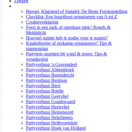
Zoeken
Bierset, Klapstoel of Statafel: De Beste Feestopstelling
Checklist: Een buurtfeest organiseren van A tot Z
Cookieverklaring
Feest in een park of openbare plek? Regels &
Meldplicht
Hoeveel ruimte heb je nodig voor je gasten?
Kinderfeestje of zeskamp organiseren? Tips &
stappenplan
Partytent opzetten bij wind & regen: Tips &
verankering
Partyverhuur 's-Gravendeel
Partyverhuur Abbenbroek
Partyverhuur Barendrecht
Partyverhuur Bernisse
Partyverhuur Biert
Partyverhuur Brielle
Partyverhuur Geervliet
Partyverhuur Goudswaard
Partyverhuur Heenvliet
Partyverhuur Heinenoord
Partyverhuur Hekelingen
Partyverhuur Hellevoetsluis
Partyverhuur Hoek van Holland