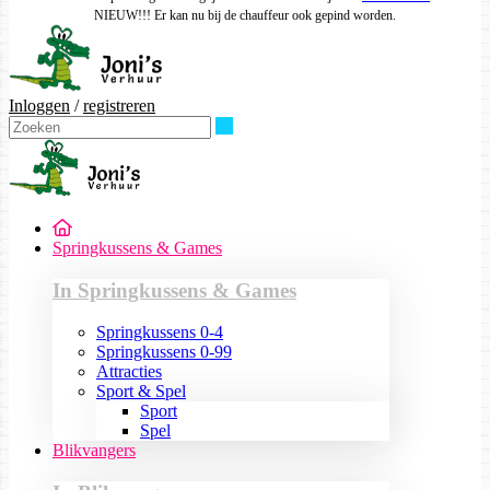
NIEUW!!! Er kan nu bij de chauffeur ook gepind worden.
Inloggen
/
registreren
Zoeken
Springkussens & Games
In Springkussens & Games
Springkussens 0-4
Springkussens 0-99
Attracties
Sport & Spel
Sport
Spel
Blikvangers