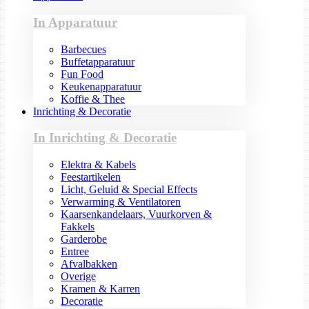
In Apparatuur
Barbecues
Buffetapparatuur
Fun Food
Keukenapparatuur
Koffie & Thee
Inrichting & Decoratie
In Inrichting & Decoratie
Elektra & Kabels
Feestartikelen
Licht, Geluid & Special Effects
Verwarming & Ventilatoren
Kaarsenkandelaars, Vuurkorven &
Fakkels
Garderobe
Entree
Afvalbakken
Overige
Kramen & Karren
Decoratie