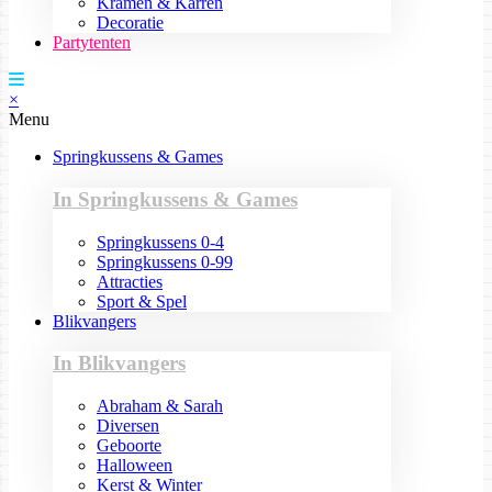
Kramen & Karren
Decoratie
Partytenten
×
Menu
Springkussens & Games
In Springkussens & Games
Springkussens 0-4
Springkussens 0-99
Attracties
Sport & Spel
Blikvangers
In Blikvangers
Abraham & Sarah
Diversen
Geboorte
Halloween
Kerst & Winter