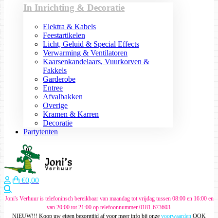
In Inrichting & Decoratie
Elektra & Kabels
Feestartikelen
Licht, Geluid & Special Effects
Verwarming & Ventilatoren
Kaarsenkandelaars, Vuurkorven &
Fakkels
Garderobe
Entree
Afvalbakken
Overige
Kramen & Karren
Decoratie
Partytenten
€0,00
Zoeken
Joni's Verhuur is telefoninsch bereikbaar van maandag tot vrijdag tussen 08:00 en 16:00 en
van 20:00 tot 21:00 op telefoonnummer 0181-673603.
NIEUW!!! Koop uw eigen bezorgtijd af voor meer info bij onze
voorwaarden
OOK