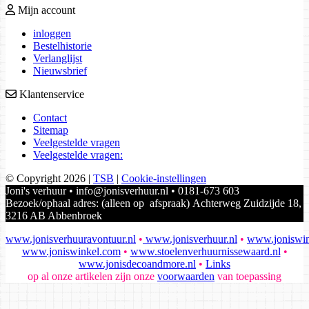
Mijn account
inloggen
Bestelhistorie
Verlanglijst
Nieuwsbrief
Klantenservice
Contact
Sitemap
Veelgestelde vragen
Veelgestelde vragen:
© Copyright 2026
|
TSB
|
Cookie-instellingen
Joni's verhuur • info@jonisverhuur.nl • 0181-673 603
Bezoek/ophaal adres: (alleen op afspraak) Achterweg Zuidzijde 18,
3216 AB Abbenbroek
www.jonisverhuuravontuur.nl
•
www.jonisverhuur.nl
•
www.joniswin
www.joniswinkel.com
•
www.stoelenverhuurnissewaard.nl
•
www.jonisdecoandmore.nl
•
Links
op al onze artikelen zijn onze
voorwaarden
van toepassing