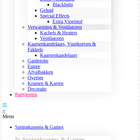
Blacklight
Geluid
Special Effects
Extra Vloeistof
Verwarming & Ventilatoren
Kachels & Heaters
Ventilatoren
Kaarsenkandelaars, Vuurkorven &
Fakkels
Kaarsenkandelaars
Garderobe
Entree
Afvalbakken
Overige
Kramen & Karren
Decoratie
Partytenten
×
Menu
Springkussens & Games
In Springkussens & Games