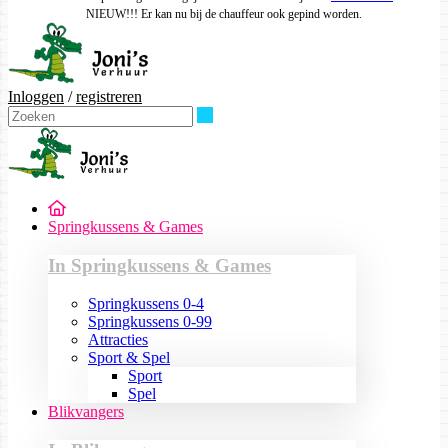
NIEUW!!! Er kan nu bij de chauffeur ook gepind worden.
Inloggen
/
registreren
Zoeken
Springkussens & Games
In Springkussens & Games
Springkussens 0-4
Springkussens 0-99
Attracties
Sport & Spel
Sport
Spel
Blikvangers