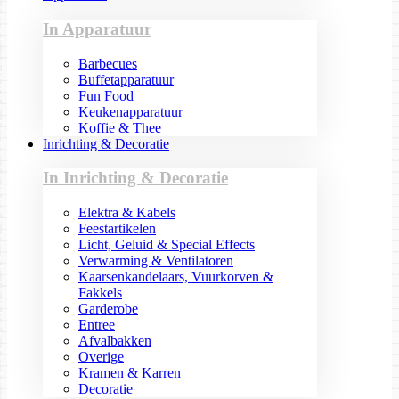
In Apparatuur
Barbecues
Buffetapparatuur
Fun Food
Keukenapparatuur
Koffie & Thee
Inrichting & Decoratie
In Inrichting & Decoratie
Elektra & Kabels
Feestartikelen
Licht, Geluid & Special Effects
Verwarming & Ventilatoren
Kaarsenkandelaars, Vuurkorven &
Fakkels
Garderobe
Entree
Afvalbakken
Overige
Kramen & Karren
Decoratie