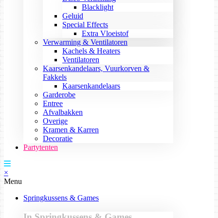
Blacklight
Geluid
Special Effects
Extra Vloeistof
Verwarming & Ventilatoren
Kachels & Heaters
Ventilatoren
Kaarsenkandelaars, Vuurkorven &
Fakkels
Kaarsenkandelaars
Garderobe
Entree
Afvalbakken
Overige
Kramen & Karren
Decoratie
Partytenten
×
Menu
Springkussens & Games
In Springkussens & Games