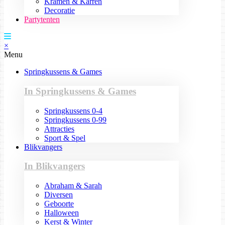
Kramen & Karren
Decoratie
Partytenten
×
Menu
Springkussens & Games
In Springkussens & Games
Springkussens 0-4
Springkussens 0-99
Attracties
Sport & Spel
Blikvangers
In Blikvangers
Abraham & Sarah
Diversen
Geboorte
Halloween
Kerst & Winter