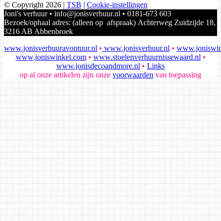
© Copyright 2026
|
TSB
|
Cookie-instellingen
Joni's verhuur • info@jonisverhuur.nl • 0181-673 603
Bezoek/ophaal adres: (alleen op afspraak) Achterweg Zuidzijde 18,
3216 AB Abbenbroek
www.jonisverhuuravontuur.nl
•
www.jonisverhuur.nl
•
www.joniswin
www.joniswinkel.com
•
www.stoelenverhuurnissewaard.nl
•
www.jonisdecoandmore.nl
•
Links
op al onze artikelen zijn onze
voorwaarden
van toepassing