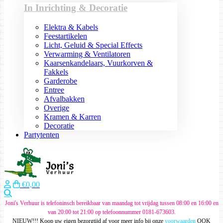
In Inrichting & Decoratie
Elektra & Kabels
Feestartikelen
Licht, Geluid & Special Effects
Verwarming & Ventilatoren
Kaarsenkandelaars, Vuurkorven &
Fakkels
Garderobe
Entree
Afvalbakken
Overige
Kramen & Karren
Decoratie
Partytenten
€0,00
Zoeken
Joni's Verhuur is telefoninsch bereikbaar van maandag tot vrijdag tussen 08:00 en 16:00 en
van 20:00 tot 21:00 op telefoonnummer 0181-673603.
NIEUW!!! Koop uw eigen bezorgtijd af voor meer info bij onze
voorwaarden
OOK