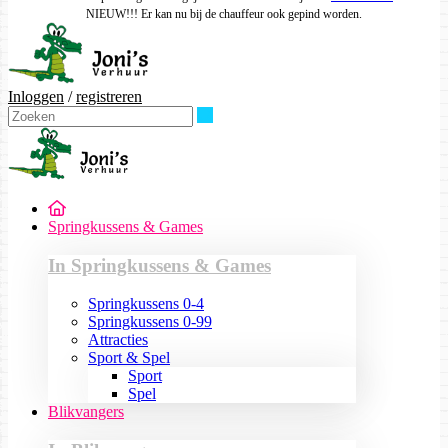
NIEUW!!! Er kan nu bij de chauffeur ook gepind worden.
Inloggen
/
registreren
Zoeken
Springkussens & Games
In Springkussens & Games
Springkussens 0-4
Springkussens 0-99
Attracties
Sport & Spel
Sport
Spel
Blikvangers