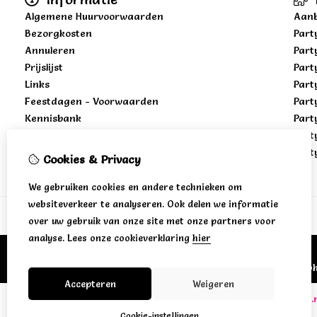
Algemene Huurvoorwaarden
Aanb
Bezorgkosten
Part
Annuleren
Part
Prijslijst
Part
Links
Part
Feestdagen - Voorwaarden
Part
Kennisbank
Part
Part
Part
Cookies & Privacy
We gebruiken cookies en andere technieken om
websiteverkeer te analyseren. Ook delen we informatie
over uw gebruik van onze site met onze partners voor
analyse.
Lees onze cookieverklaring
hier
Bezoek/opha
Accepteren
Weigeren
www.jonisverhuuravontuur.nl
•
www.jonisverhuur.n
Cookie-instellingen