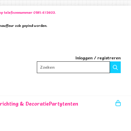
00 op telefoonnummer 0181-673603.
chauffeur ook gepind worden.
Inloggen
/
registreren
Zoeken
nrichting & Decoratie
Partytenten