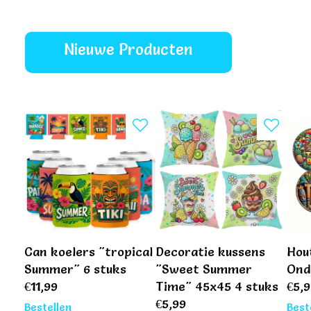
Nieuwe Producten
Can koelers "tropical
Decoratie kussens
Hou
Summer" 6 stuks
"Sweet Summer
Ond
€
11,99
Time" 45x45 4 stuks
€
5,
€
5,99
Bestellen
Best