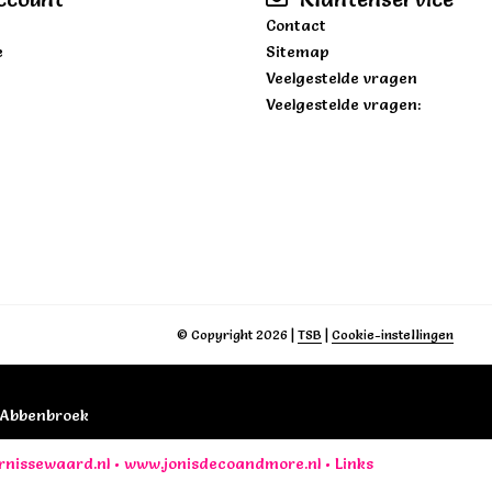
Contact
e
Sitemap
Veelgestelde vragen
Veelgestelde vragen:
© Copyright 2026
|
TSB
|
Cookie-instellingen
B Abbenbroek
rnissewaard.nl
•
www.jonisdecoandmore.nl
•
Links