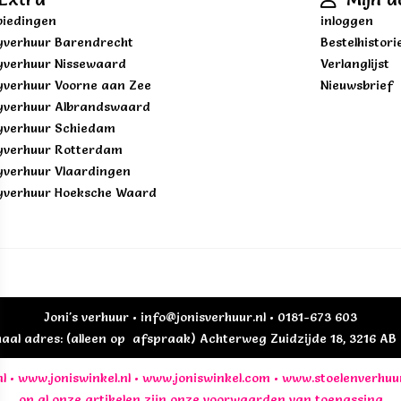
iedingen
inloggen
yverhuur Barendrecht
Bestelhistori
yverhuur Nissewaard
Verlanglijst
yverhuur Voorne aan Zee
Nieuwsbrief
yverhuur Albrandswaard
yverhuur Schiedam
yverhuur Rotterdam
yverhuur Vlaardingen
yverhuur Hoeksche Waard
Joni's verhuur • info@jonisverhuur.nl • 0181-673 603
al adres: (alleen op afspraak) Achterweg Zuidzijde 18, 3216 A
l
•
www.joniswinkel.nl
•
www.joniswinkel.com
•
www.stoelenverhuu
op al onze artikelen zijn onze
voorwaarden
van toepassing