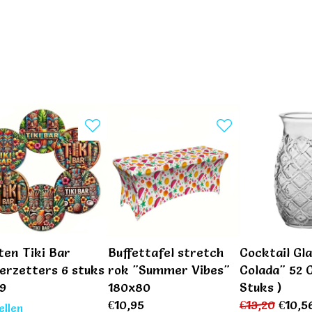
ten Tiki Bar
Buffettafel stretch
Cocktail Gla
erzetters 6 stuks
rok "Summer Vibes"
Colada" 52 C
99
180x80
Stuks )
€
10,95
€
13,20
€
10,5
ellen