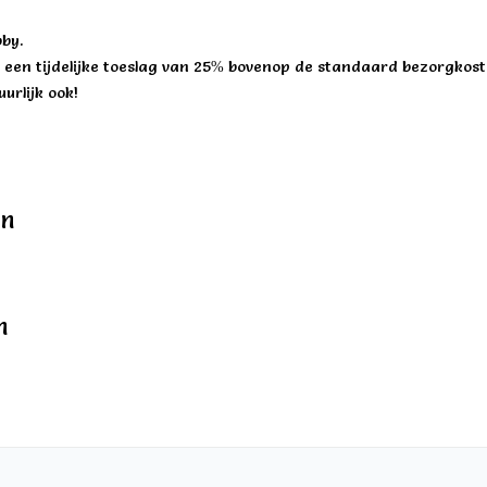
by.
een tijdelijke toeslag van 25% bovenop de standaard bezorgkost
urlijk ook!
en
n