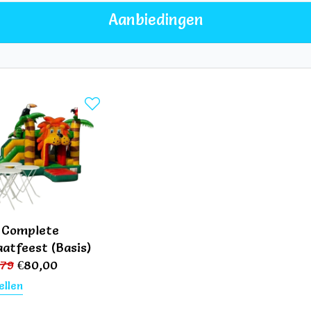
Aanbiedingen
 Complete
aatfeest (Basis)
,79
€
80,00
ellen