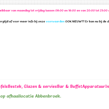
ereikbaar van maandag tot vrijdag tussen 08:00 en 16:00 en van 20:00 tot 21:
rgtijd af voor meer info bij onze
voorwaarden
OOK NIEUW!!! Er kan nu bij de 
fels
Bestek, Glazen & servies
Bar & Buffet
Apparatuur
I
n op afhaallocatie Abbenbroek.