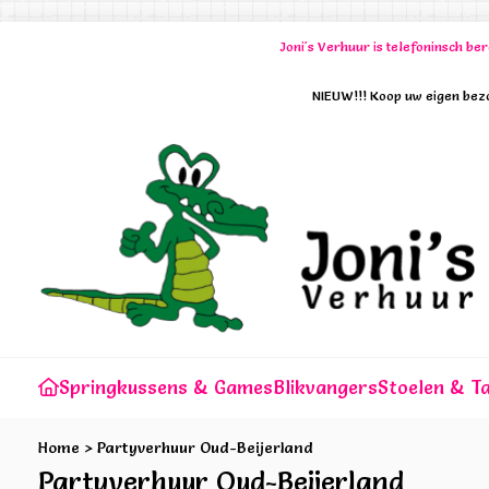
Joni's Verhuur is telefoninsch b
NIEUW!!! Koop uw eigen bezo
Springkussens & Games
Blikvangers
Stoelen & Ta
Home
>
Partyverhuur Oud-Beijerland
Partyverhuur Oud-Beijerland