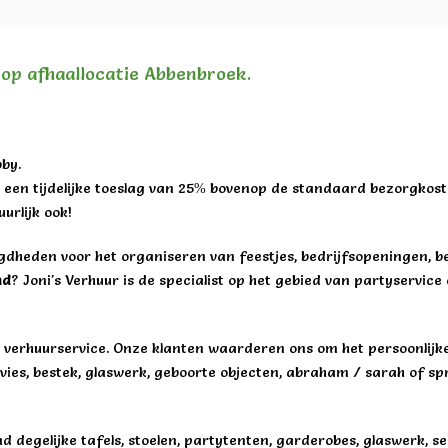
n op afhaallocatie Abbenbroek.
by.
een tijdelijke toeslag van 25% bovenop de standaard bezorgkost
urlijk ook!
igdheden voor het organiseren van feestjes, bedrijfsopeningen, b
nd
? Joni's Verhuur is de specialist op het gebied van partyservic
en verhuurservice. Onze klanten waarderen ons om het persoonlijke
ervies, bestek, glaswerk, geboorte objecten, abraham / sarah of s
degelijke tafels, stoelen, partytenten, garderobes, glaswerk, serv