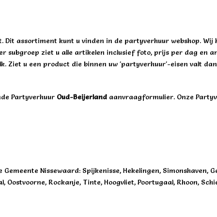
 Dit assortiment kunt u vinden in de partyverhuur webshop. Wij h
r subgroep ziet u alle artikelen inclusief foto, prijs per dag en 
lk. Ziet u een product die binnen uw 'partyverhuur'-eisen valt d
vende Partyverhuur
Oud-Beijerland
aanvraagformulier. Onze Partyv
 Gemeente Nissewaard: Spijkenisse, Hekelingen, Simonshaven, Gee
aal, Oostvoorne, Rockanje, Tinte, Hoogvliet, Poortugaal, Rhoon, S