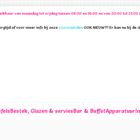
ereikbaar van maandag tot vrijdag tussen 08:00 en 16:00 en van 20:00 tot 21:
rgtijd af voor meer info bij onze
voorwaarden
OOK NIEUW!!! Er kan nu bij de 
fels
Bestek, Glazen & servies
Bar & Buffet
Apparatuur
I