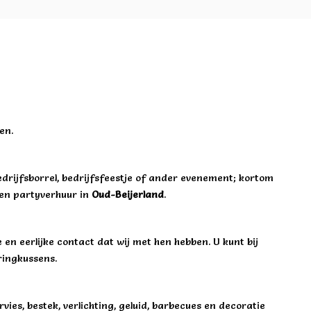
en.
edrijfsborrel, bedrijfsfeestje of ander evenement; kortom
e en partyverhuur in
Oud-Beijerland
.
 en eerlijke contact dat wij met hen hebben. U kunt bij
pringkussens.
ies, bestek, verlichting, geluid, barbecues en decoratie