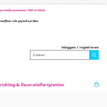
00 op telefoonnummer 0181-673603.
chauffeur ook gepind worden.
Inloggen
/
registreren
Zoeken
nrichting & Decoratie
Partytenten