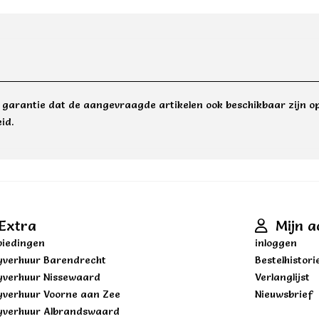
e garantie dat de aangevraagde artikelen ook beschikbaar zijn op
id.
Extra
Mijn a
iedingen
inloggen
yverhuur Barendrecht
Bestelhistori
yverhuur Nissewaard
Verlanglijst
yverhuur Voorne aan Zee
Nieuwsbrief
yverhuur Albrandswaard