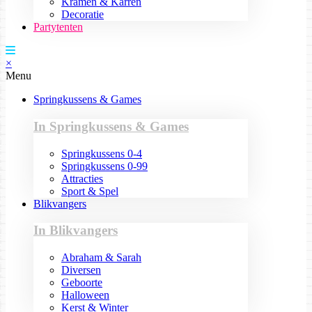
Kramen & Karren
Decoratie
Partytenten
×
Menu
Springkussens & Games
In Springkussens & Games
Springkussens 0-4
Springkussens 0-99
Attracties
Sport & Spel
Blikvangers
In Blikvangers
Abraham & Sarah
Diversen
Geboorte
Halloween
Kerst & Winter