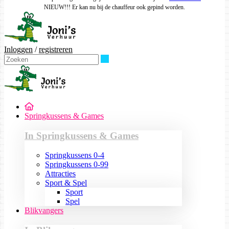
NIEUW!!! Er kan nu bij de chauffeur ook gepind worden.
Inloggen
/
registreren
Zoeken
Springkussens & Games
In Springkussens & Games
Springkussens 0-4
Springkussens 0-99
Attracties
Sport & Spel
Sport
Spel
Blikvangers