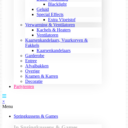
Blacklight
Geluid
Special Effects
Extra Vloeistof
Verwarming & Ventilatoren
Kachels & Heaters
Ventilatoren
Kaarsenkandelaars, Vuurkorven &
Fakkels
Kaarsenkandelaars
Garderobe
Entree
Afvalbakken
Overige
Kramen & Karren
Decoratie
Partytenten
×
Menu
Springkussens & Games
In Springkussens & Games