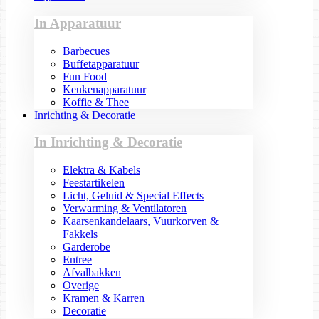
In Apparatuur
Barbecues
Buffetapparatuur
Fun Food
Keukenapparatuur
Koffie & Thee
Inrichting & Decoratie
In Inrichting & Decoratie
Elektra & Kabels
Feestartikelen
Licht, Geluid & Special Effects
Verwarming & Ventilatoren
Kaarsenkandelaars, Vuurkorven &
Fakkels
Garderobe
Entree
Afvalbakken
Overige
Kramen & Karren
Decoratie