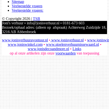
Sitemap
Veelgestelde vragen
Veelgestelde vragen:
© Copyright 2026 |
TSB
Joni's verhuur • info@jonisverhuur.nl • 0181-673 603
Bezoek/ophaal adres: (alleen op afspraak) Achterweg Zuidzijde 18,
3216 AB Abbenbroek
www.jonisverhuuravontuur.nl
•
www.jonisverhuur.nl
•
www.joniswin
www.joniswinkel.com
•
www.stoelenverhuurnissewaard.nl
•
www.jonisdecoandmore.nl
•
Links
op al onze artikelen zijn onze
voorwaarden
van toepassing