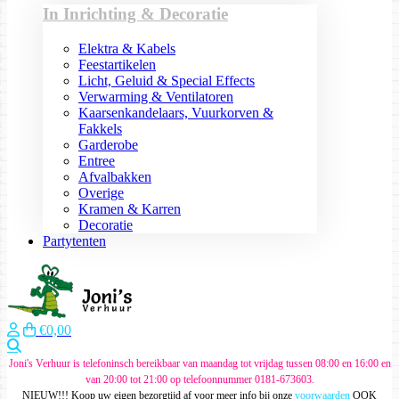
In Inrichting & Decoratie
Elektra & Kabels
Feestartikelen
Licht, Geluid & Special Effects
Verwarming & Ventilatoren
Kaarsenkandelaars, Vuurkorven &
Fakkels
Garderobe
Entree
Afvalbakken
Overige
Kramen & Karren
Decoratie
Partytenten
€0,00
Zoeken
Joni's Verhuur is telefoninsch bereikbaar van maandag tot vrijdag tussen 08:00 en 16:00 en
van 20:00 tot 21:00 op telefoonnummer 0181-673603.
NIEUW!!! Koop uw eigen bezorgtijd af voor meer info bij onze
voorwaarden
OOK