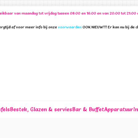
ereikbaar van maandag tot vrijdag tussen 08:00 en 16:00 en van 20:00 tot 21:
rgtijd af voor meer info bij onze
voorwaarden
OOK NIEUW!!! Er kan nu bij de 
fels
Bestek, Glazen & servies
Bar & Buffet
Apparatuur
I