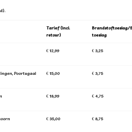
d).
Tarief (incl.
Brandstoftoeslag/
retour)
toeslag
€ 12,99
€ 3,25
dingen, Poortugaal
€ 15,00
€ 3,75
n
€ 18,99
€ 4,75
hoorn
€ 35,00
€ 8,75