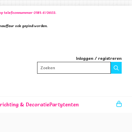
00 op telefoonnummer 0181-673603.
chauffeur ook gepind worden.
Inloggen
/
registreren
Zoeken
nrichting & Decoratie
Partytenten