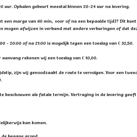
00 uur. Ophalen gebeurt meestal binnen 20-24 uur na levering.
et een marge van 60 min, voor of na een bepaalde tijd)? Dit kunt
jden mogen afwijzen in verband met andere verhuringen of dat dez
00 - 20:00 of na 21:00 is mogelijk tegen een toeslag van € 32,50.
r aanvang rekenen wij een toeslag van € 10,00.
dstip, zijn wij genoodzaakt de route te vervolgen. Voor een twe
.
te beschouwen als fatale termijn. Vertraging in de levering gee
elijkerwijs kan komen.
 de begane grond.