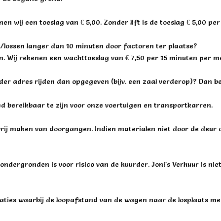
nen wij een toeslag van € 5,00. Zonder lift is de toeslag € 5,00 per
en/lossen langer dan 10 minuten door factoren ter plaatse?
en. Wij rekenen een wachttoeslag van € 7,50 per 15 minuten per 
r adres rijden dan opgegeven (bijv. een zaal verderop)? Dan 
ed bereikbaar te zijn voor onze voertuigen en transportkarren.
rij maken van doorgangen. Indien materialen niet door de deur of
ondergronden is voor risico van de huurder. Joni's Verhuur is ni
caties waarbij de loopafstand van de wagen naar de losplaats mee