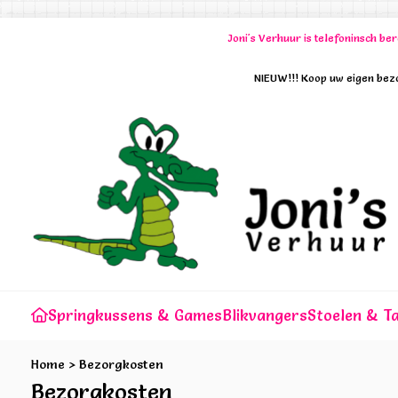
Joni's Verhuur is telefoninsch b
NIEUW!!! Koop uw eigen bezo
Springkussens & Games
Blikvangers
Stoelen & Ta
Home
>
Bezorgkosten
Bezorgkosten