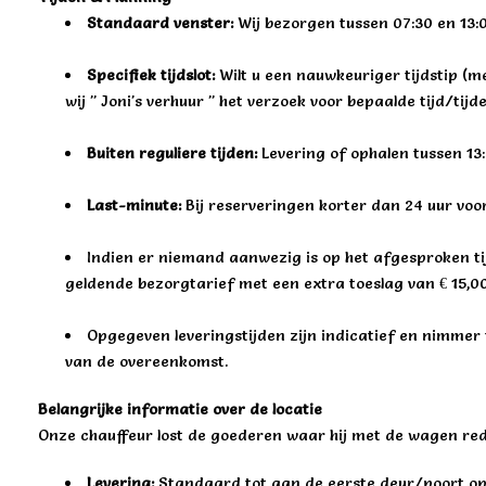
Standaard venster:
Wij bezorgen tussen 07:30 en 13:
Specifiek tijdslot:
Wilt u een nauwkeuriger tijdstip (m
wij " Joni's verhuur " het verzoek voor bepaalde tijd/ti
Buiten reguliere tijden:
Levering of ophalen tussen 13:
Last-minute:
Bij reserveringen korter dan 24 uur voo
Indien er niemand aanwezig is op het afgesproken tij
geldende bezorgtarief met een extra toeslag van € 15,00
Opgegeven leveringstijden zijn indicatief en nimmer 
van de overeenkomst.
Belangrijke informatie over de locatie
Onze chauffeur lost de goederen waar hij met de wagen red
Levering:
Standaard tot aan de eerste deur/poort op