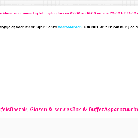
ereikbaar van maandag tot vrijdag tussen 08:00 en 16:00 en van 20:00 tot 21:
rgtijd af voor meer info bij onze
voorwaarden
OOK NIEUW!!! Er kan nu bij de 
fels
Bestek, Glazen & servies
Bar & Buffet
Apparatuur
I