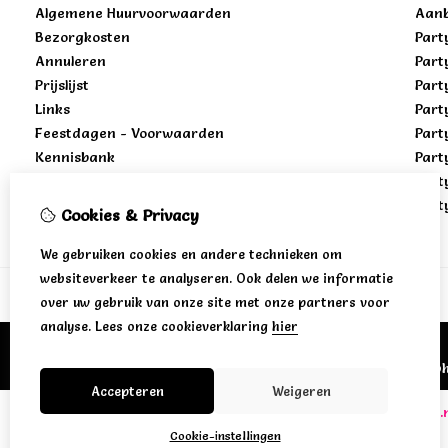
Algemene Huurvoorwaarden
Aanb
Bezorgkosten
Part
Annuleren
Part
Prijslijst
Part
Links
Part
Feestdagen - Voorwaarden
Part
Kennisbank
Part
Part
Part
Cookies & Privacy
We gebruiken cookies en andere technieken om
websiteverkeer te analyseren. Ook delen we informatie
over uw gebruik van onze site met onze partners voor
analyse.
Lees onze cookieverklaring
hier
Bezoek/opha
Accepteren
Weigeren
www.jonisverhuuravontuur.nl
•
www.jonisverhuur.n
Cookie-instellingen