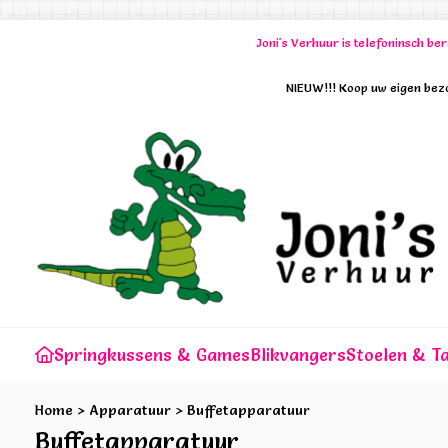
Joni's Verhuur is telefoninsch b
NIEUW!!! Koop uw eigen bezo
Springkussens & Games
Blikvangers
Stoelen & Ta
Home
>
Apparatuur
>
Buffetapparatuur
Buffetapparatuur