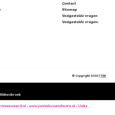
Contact
e
Sitemap
Veelgestelde vragen
Veelgestelde vragen:
© Copyright 2026 |
TSB
B Abbenbroek
rnissewaard.nl
•
www.jonisdecoandmore.nl
•
Links