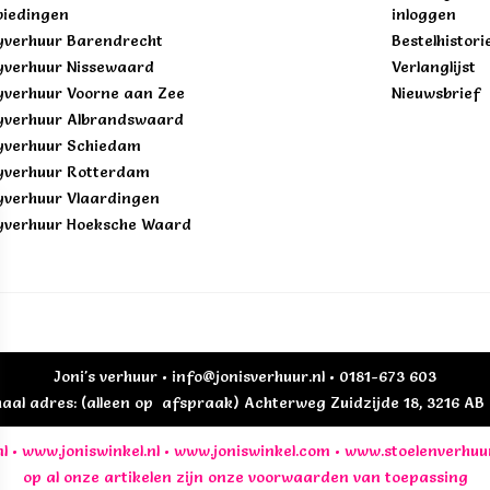
iedingen
inloggen
yverhuur Barendrecht
Bestelhistori
yverhuur Nissewaard
Verlanglijst
yverhuur Voorne aan Zee
Nieuwsbrief
yverhuur Albrandswaard
yverhuur Schiedam
yverhuur Rotterdam
yverhuur Vlaardingen
yverhuur Hoeksche Waard
Joni's verhuur • info@jonisverhuur.nl • 0181-673 603
al adres: (alleen op afspraak) Achterweg Zuidzijde 18, 3216 A
l
•
www.joniswinkel.nl
•
www.joniswinkel.com
•
www.stoelenverhuu
op al onze artikelen zijn onze
voorwaarden
van toepassing