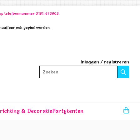
00 op telefoonnummer 0181-673603.
chauffeur ook gepind worden.
Inloggen
/
registreren
Zoeken
nrichting & Decoratie
Partytenten