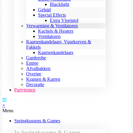
Blacklight
Geluid
Special Effects
Extra Vloeistof
Verwarming & Ventilatoren
Kachels & Heaters
Ventilatoren
Kaarsenkandelaars, Vuurkorven &
Fakkels
Kaarsenkandelaars
Garderobe
Entree
Afvalbakken
Overige
Kramen & Karren
Decoratie
Partytenten
×
Menu
Springkussens & Games
In Springkussens & Games