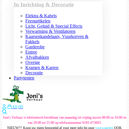
In Inrichting & Decoratie
Elektra & Kabels
Feestartikelen
Licht, Geluid & Special Effects
Verwarming & Ventilatoren
Kaarsenkandelaars, Vuurkorven &
Fakkels
Garderobe
Entree
Afvalbakken
Overige
Kramen & Karren
Decoratie
Partytenten
€0,00
Zoeken
Joni's Verhuur is telefoninsch bereikbaar van maandag tot vrijdag tussen 08:00 en 16:00 en
van 20:00 tot 21:00 op telefoonnummer 0181-673603.
NIEUW!!! Koop uw eigen bezorgtijd af voor meer info bij onze
voorwaarden
OOK