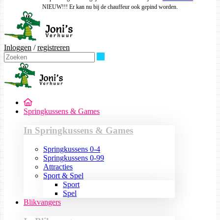
NIEUW!!! Er kan nu bij de chauffeur ook gepind worden.
Inloggen
/
registreren
Zoeken
Springkussens & Games
In Springkussens & Games
Springkussens 0-4
Springkussens 0-99
Attracties
Sport & Spel
Sport
Spel
Blikvangers