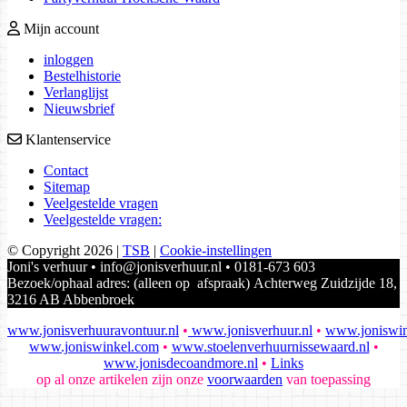
Mijn account
inloggen
Bestelhistorie
Verlanglijst
Nieuwsbrief
Klantenservice
Contact
Sitemap
Veelgestelde vragen
Veelgestelde vragen:
© Copyright 2026
|
TSB
|
Cookie-instellingen
Joni's verhuur • info@jonisverhuur.nl • 0181-673 603
Bezoek/ophaal adres: (alleen op afspraak) Achterweg Zuidzijde 18,
3216 AB Abbenbroek
www.jonisverhuuravontuur.nl
•
www.jonisverhuur.nl
•
www.joniswin
www.joniswinkel.com
•
www.stoelenverhuurnissewaard.nl
•
www.jonisdecoandmore.nl
•
Links
op al onze artikelen zijn onze
voorwaarden
van toepassing