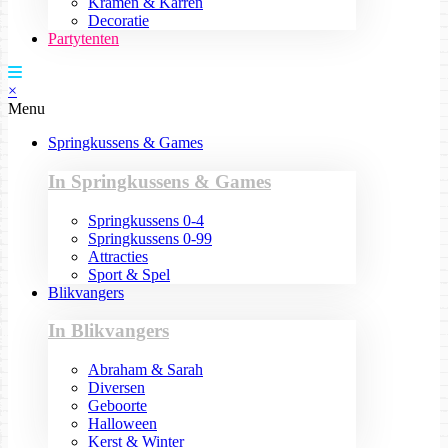
Kramen & Karren
Decoratie
Partytenten
×
Menu
Springkussens & Games
In Springkussens & Games
Springkussens 0-4
Springkussens 0-99
Attracties
Sport & Spel
Blikvangers
In Blikvangers
Abraham & Sarah
Diversen
Geboorte
Halloween
Kerst & Winter