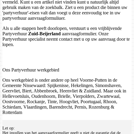
vermeld. Kunt u een artikel niet vinden kunt u natuurlijk altijd
gebruik maken van de zoekbalk. Ziet u een product die binnen uw
'partyverhuur'-eisen valt dan voegt u deze eenvoudig toe in uw
partyverhuur aanvraagformuliuer.
Als u alle stappen heeft doorlopen, verstuurt u een vrijblijvende
Partyverhuur
Zuid-Beijerland
aanvraagformulier. Onze
Partyverhuur specialist neemt contact met u op uw aanvraag door te
lopen.
Ons Partyverhuur werkgebied
Ons werkgebied is onder andere op heel Voorne-Putten in de
Gemeente Nissewaard: Spijkenisse, Hekelingen, Simonshaven,
Geervliet, Biert, Abbenbroek, Heenvliet & Zuidland. Maar ook in
Hellevoetsluis, Oudenhoorn, Brielle, Vierpolders, Zwartewaal,
Oostvoorne, Rockanje, Tinte, Hoogvliet, Poortugaal, Rhoon,
Schiedam, Vlaardingen, Barendrecht, Pernis, Rozenburg &
Rotterdam
Let op:
Het invullen van het aanvraagformulier geeft u niet de garantie dat de