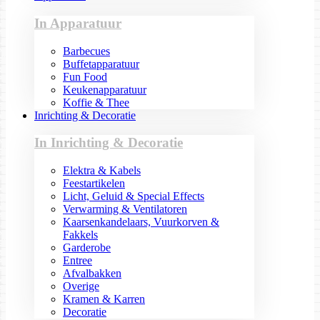
In Apparatuur
Barbecues
Buffetapparatuur
Fun Food
Keukenapparatuur
Koffie & Thee
Inrichting & Decoratie
In Inrichting & Decoratie
Elektra & Kabels
Feestartikelen
Licht, Geluid & Special Effects
Verwarming & Ventilatoren
Kaarsenkandelaars, Vuurkorven &
Fakkels
Garderobe
Entree
Afvalbakken
Overige
Kramen & Karren
Decoratie