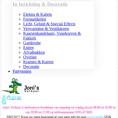
In Inrichting & Decoratie
Elektra & Kabels
Feestartikelen
Licht, Geluid & Special Effects
Verwarming & Ventilatoren
Kaarsenkandelaars, Vuurkorven &
Fakkels
Garderobe
Entree
Afvalbakken
Overige
Kramen & Karren
Decoratie
Partytenten
€0,00
Zoeken
Joni's Verhuur is telefoninsch bereikbaar van maandag tot vrijdag tussen 08:00 en 16:00 en
van 20:00 tot 21:00 op telefoonnummer 0181-673603.
NIEUW!!! Koop uw eigen bezorgtijd af voor meer info bij onze
voorwaarden
OOK