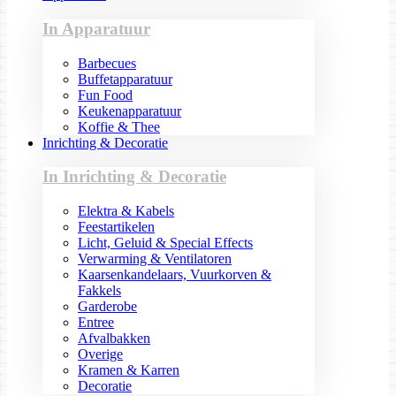
In Apparatuur
Barbecues
Buffetapparatuur
Fun Food
Keukenapparatuur
Koffie & Thee
Inrichting & Decoratie
In Inrichting & Decoratie
Elektra & Kabels
Feestartikelen
Licht, Geluid & Special Effects
Verwarming & Ventilatoren
Kaarsenkandelaars, Vuurkorven &
Fakkels
Garderobe
Entree
Afvalbakken
Overige
Kramen & Karren
Decoratie