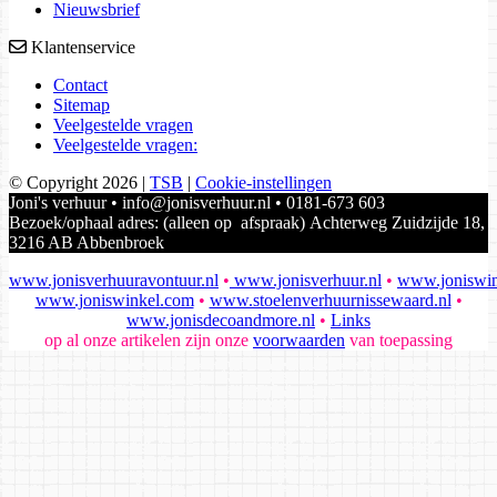
Nieuwsbrief
Klantenservice
Contact
Sitemap
Veelgestelde vragen
Veelgestelde vragen:
© Copyright 2026
|
TSB
|
Cookie-instellingen
Joni's verhuur • info@jonisverhuur.nl • 0181-673 603
Bezoek/ophaal adres: (alleen op afspraak) Achterweg Zuidzijde 18,
3216 AB Abbenbroek
www.jonisverhuuravontuur.nl
•
www.jonisverhuur.nl
•
www.joniswin
www.joniswinkel.com
•
www.stoelenverhuurnissewaard.nl
•
www.jonisdecoandmore.nl
•
Links
op al onze artikelen zijn onze
voorwaarden
van toepassing