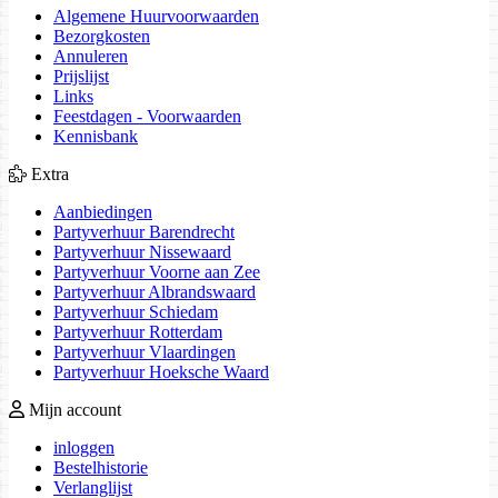
Algemene Huurvoorwaarden
Bezorgkosten
Annuleren
Prijslijst
Links
Feestdagen - Voorwaarden
Kennisbank
Extra
Aanbiedingen
Partyverhuur Barendrecht
Partyverhuur Nissewaard
Partyverhuur Voorne aan Zee
Partyverhuur Albrandswaard
Partyverhuur Schiedam
Partyverhuur Rotterdam
Partyverhuur Vlaardingen
Partyverhuur Hoeksche Waard
Mijn account
inloggen
Bestelhistorie
Verlanglijst