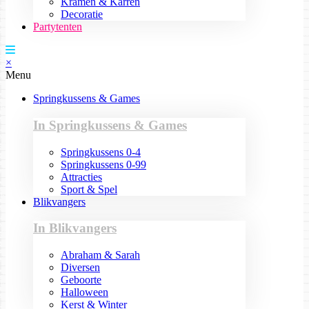
Kramen & Karren
Decoratie
Partytenten
×
Menu
Springkussens & Games
In Springkussens & Games
Springkussens 0-4
Springkussens 0-99
Attracties
Sport & Spel
Blikvangers
In Blikvangers
Abraham & Sarah
Diversen
Geboorte
Halloween
Kerst & Winter