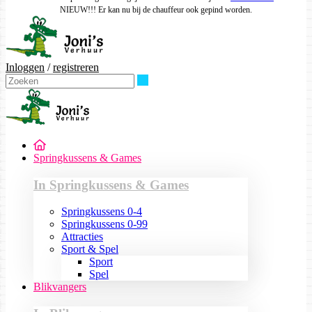
NIEUW!!! Er kan nu bij de chauffeur ook gepind worden.
Inloggen
/
registreren
Zoeken
Springkussens & Games
In Springkussens & Games
Springkussens 0-4
Springkussens 0-99
Attracties
Sport & Spel
Sport
Spel
Blikvangers