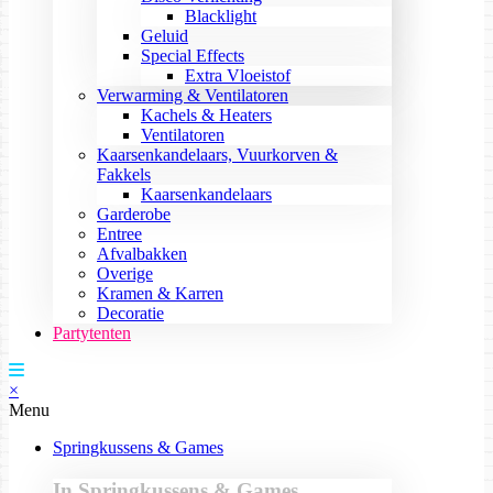
Blacklight
Geluid
Special Effects
Extra Vloeistof
Verwarming & Ventilatoren
Kachels & Heaters
Ventilatoren
Kaarsenkandelaars, Vuurkorven &
Fakkels
Kaarsenkandelaars
Garderobe
Entree
Afvalbakken
Overige
Kramen & Karren
Decoratie
Partytenten
×
Menu
Springkussens & Games
In Springkussens & Games