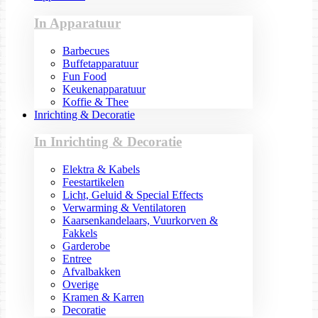
In Apparatuur
Barbecues
Buffetapparatuur
Fun Food
Keukenapparatuur
Koffie & Thee
Inrichting & Decoratie
In Inrichting & Decoratie
Elektra & Kabels
Feestartikelen
Licht, Geluid & Special Effects
Verwarming & Ventilatoren
Kaarsenkandelaars, Vuurkorven &
Fakkels
Garderobe
Entree
Afvalbakken
Overige
Kramen & Karren
Decoratie