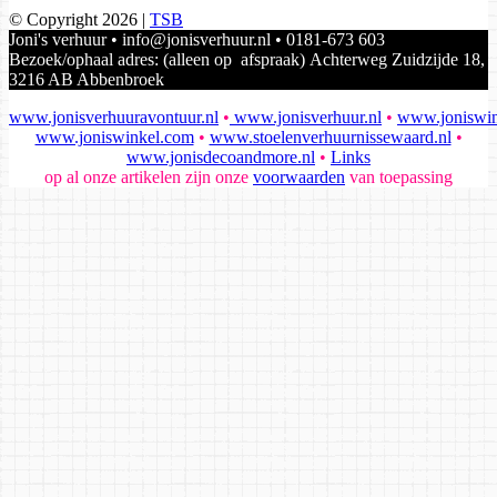
© Copyright 2026 |
TSB
Joni's verhuur • info@jonisverhuur.nl • 0181-673 603
Bezoek/ophaal adres: (alleen op afspraak) Achterweg Zuidzijde 18,
3216 AB Abbenbroek
www.jonisverhuuravontuur.nl
•
www.jonisverhuur.nl
•
www.joniswin
www.joniswinkel.com
•
www.stoelenverhuurnissewaard.nl
•
www.jonisdecoandmore.nl
•
Links
op al onze artikelen zijn onze
voorwaarden
van toepassing