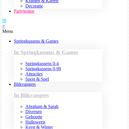
Kramen & Karren
Decoratie
Partytenten
×
Menu
Springkussens & Games
In Springkussens & Games
Springkussens 0-4
Springkussens 0-99
Attracties
Sport & Spel
Blikvangers
In Blikvangers
Abraham & Sarah
Diversen
Geboorte
Halloween
Kerst & Winter