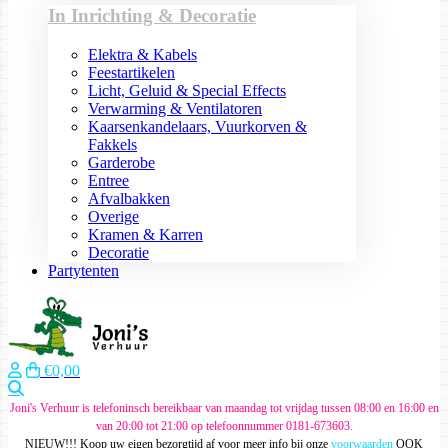
In Inrichting & Decoratie
Elektra & Kabels
Feestartikelen
Licht, Geluid & Special Effects
Verwarming & Ventilatoren
Kaarsenkandelaars, Vuurkorven &
Fakkels
Garderobe
Entree
Afvalbakken
Overige
Kramen & Karren
Decoratie
Partytenten
€0,00
Zoeken
Joni's Verhuur is telefoninsch bereikbaar van maandag tot vrijdag tussen 08:00 en 16:00 en
van 20:00 tot 21:00 op telefoonnummer 0181-673603.
NIEUW!!! Koop uw eigen bezorgtijd af voor meer info bij onze
voorwaarden
OOK