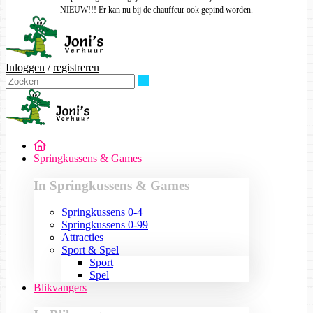
NIEUW!!! Er kan nu bij de chauffeur ook gepind worden.
Inloggen
/
registreren
Zoeken
Springkussens & Games
In Springkussens & Games
Springkussens 0-4
Springkussens 0-99
Attracties
Sport & Spel
Sport
Spel
Blikvangers