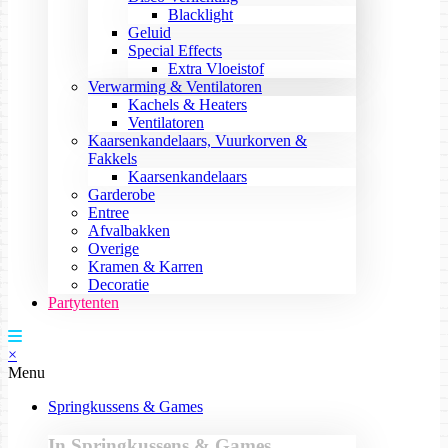
Blacklight
Geluid
Special Effects
Extra Vloeistof
Verwarming & Ventilatoren
Kachels & Heaters
Ventilatoren
Kaarsenkandelaars, Vuurkorven &
Fakkels
Kaarsenkandelaars
Garderobe
Entree
Afvalbakken
Overige
Kramen & Karren
Decoratie
Partytenten
×
Menu
Springkussens & Games
In Springkussens & Games