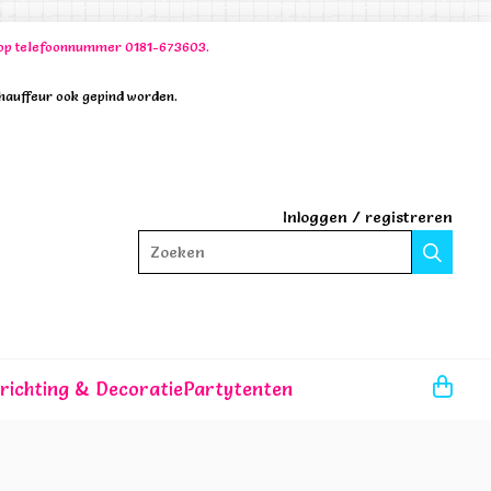
00 op telefoonnummer 0181-673603.
chauffeur ook gepind worden.
Inloggen
/
registreren
Zoeken
nrichting & Decoratie
Partytenten