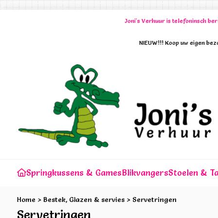
Joni's Verhuur is telefoninsch b
NIEUW!!! Koop uw eigen bezo
Springkussens & Games
Blikvangers
Stoelen & Ta
Home
>
Bestek, Glazen & servies
>
Servetringen
Servetringen