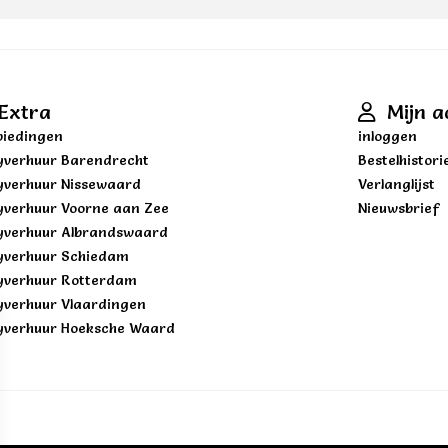
Extra
Mijn a
iedingen
inloggen
yverhuur Barendrecht
Bestelhistori
yverhuur Nissewaard
Verlanglijst
yverhuur Voorne aan Zee
Nieuwsbrief
yverhuur Albrandswaard
yverhuur Schiedam
yverhuur Rotterdam
yverhuur Vlaardingen
yverhuur Hoeksche Waard