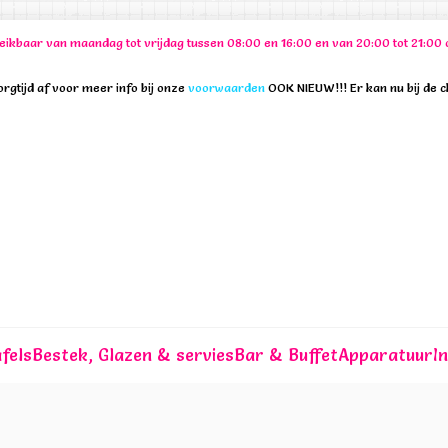
ereikbaar van maandag tot vrijdag tussen 08:00 en 16:00 en van 20:00 tot 21:
rgtijd af voor meer info bij onze
voorwaarden
OOK NIEUW!!! Er kan nu bij de 
fels
Bestek, Glazen & servies
Bar & Buffet
Apparatuur
I