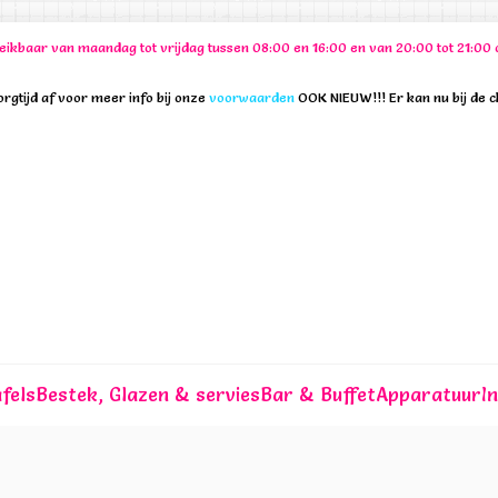
ereikbaar van maandag tot vrijdag tussen 08:00 en 16:00 en van 20:00 tot 21:
rgtijd af voor meer info bij onze
voorwaarden
OOK NIEUW!!! Er kan nu bij de 
fels
Bestek, Glazen & servies
Bar & Buffet
Apparatuur
I