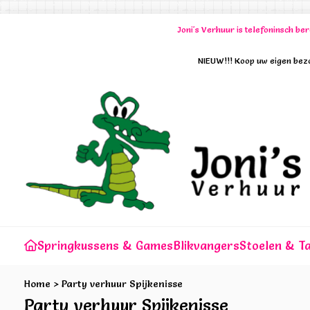
Joni's Verhuur is telefoninsch b
NIEUW!!! Koop uw eigen bezo
Springkussens & Games
Blikvangers
Stoelen & Ta
Home
>
Party verhuur Spijkenisse
Party verhuur Spijkenisse