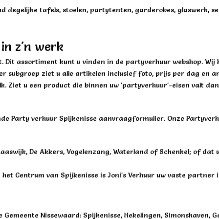
degelijke tafels, stoelen, partytenten, garderobes, glaswerk, serv
 in z'n werk
 Dit assortiment kunt u vinden in de partyverhuur webshop. Wij h
r subgroep ziet u alle artikelen inclusief foto, prijs per dag en 
lk. Ziet u een product die binnen uw 'partyverhuur'-eisen valt d
jvende Party verhuur Spijkenisse aanvraagformulier. Onze Partyve
Maaswijk, De Akkers, Vogelenzang, Waterland of Schenkel; of dat 
het Centrum van Spijkenisse is Joni's Verhuur uw vaste partner i
 Gemeente Nissewaard: Spijkenisse, Hekelingen, Simonshaven, Gee