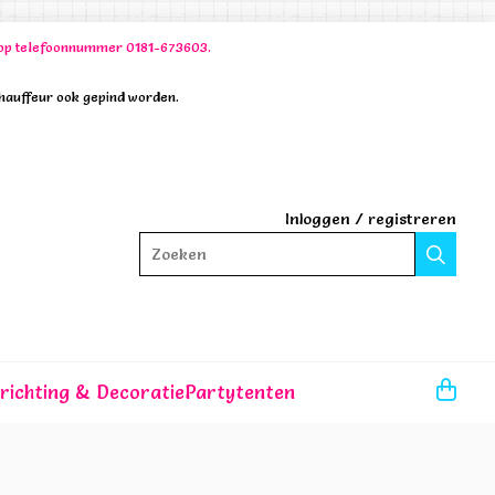
00 op telefoonnummer 0181-673603.
chauffeur ook gepind worden.
Inloggen
/
registreren
Zoeken
nrichting & Decoratie
Partytenten