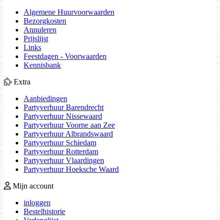
Algemene Huurvoorwaarden
Bezorgkosten
Annuleren
Prijslijst
Links
Feestdagen - Voorwaarden
Kennisbank
Extra
Aanbiedingen
Partyverhuur Barendrecht
Partyverhuur Nissewaard
Partyverhuur Voorne aan Zee
Partyverhuur Albrandswaard
Partyverhuur Schiedam
Partyverhuur Rotterdam
Partyverhuur Vlaardingen
Partyverhuur Hoeksche Waard
Mijn account
inloggen
Bestelhistorie