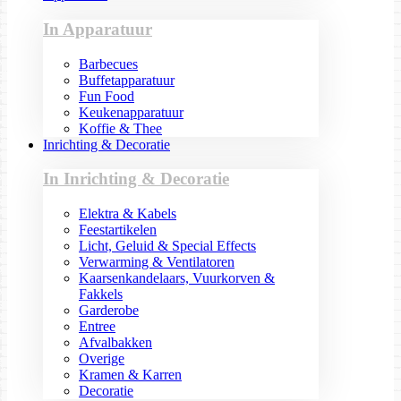
In Apparatuur
Barbecues
Buffetapparatuur
Fun Food
Keukenapparatuur
Koffie & Thee
Inrichting & Decoratie
In Inrichting & Decoratie
Elektra & Kabels
Feestartikelen
Licht, Geluid & Special Effects
Verwarming & Ventilatoren
Kaarsenkandelaars, Vuurkorven &
Fakkels
Garderobe
Entree
Afvalbakken
Overige
Kramen & Karren
Decoratie