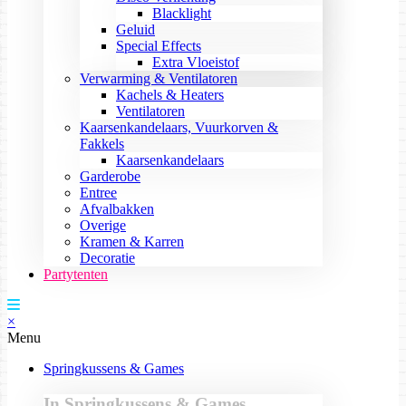
Blacklight
Geluid
Special Effects
Extra Vloeistof
Verwarming & Ventilatoren
Kachels & Heaters
Ventilatoren
Kaarsenkandelaars, Vuurkorven &
Fakkels
Kaarsenkandelaars
Garderobe
Entree
Afvalbakken
Overige
Kramen & Karren
Decoratie
Partytenten
×
Menu
Springkussens & Games
In Springkussens & Games