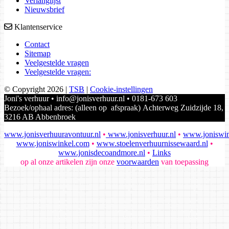
Verlanglijst
Nieuwsbrief
Klantenservice
Contact
Sitemap
Veelgestelde vragen
Veelgestelde vragen:
© Copyright 2026
|
TSB
|
Cookie-instellingen
Joni's verhuur • info@jonisverhuur.nl • 0181-673 603
Bezoek/ophaal adres: (alleen op afspraak) Achterweg Zuidzijde 18,
3216 AB Abbenbroek
www.jonisverhuuravontuur.nl
•
www.jonisverhuur.nl
•
www.joniswin
www.joniswinkel.com
•
www.stoelenverhuurnissewaard.nl
•
www.jonisdecoandmore.nl
•
Links
op al onze artikelen zijn onze
voorwaarden
van toepassing