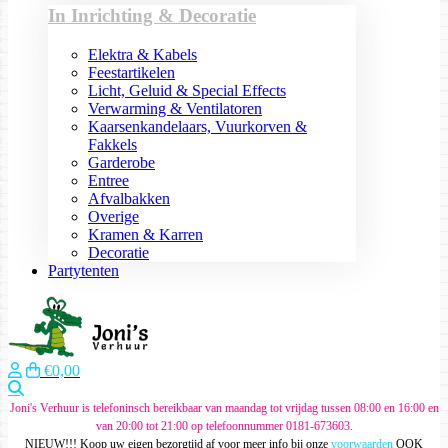
In Inrichting & Decoratie
Elektra & Kabels
Feestartikelen
Licht, Geluid & Special Effects
Verwarming & Ventilatoren
Kaarsenkandelaars, Vuurkorven &
Fakkels
Garderobe
Entree
Afvalbakken
Overige
Kramen & Karren
Decoratie
Partytenten
€0,00
Zoeken
Joni's Verhuur is telefoninsch bereikbaar van maandag tot vrijdag tussen 08:00 en 16:00 en
van 20:00 tot 21:00 op telefoonnummer 0181-673603.
NIEUW!!! Koop uw eigen bezorgtijd af voor meer info bij onze
voorwaarden
OOK