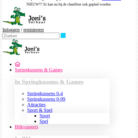
NIEUW!!! Er kan nu bij de chauffeur ook gepind worden.
Inloggen
/
registreren
Zoeken
Springkussens & Games
In Springkussens & Games
Springkussens 0-4
Springkussens 0-99
Attracties
Sport & Spel
Sport
Spel
Blikvangers