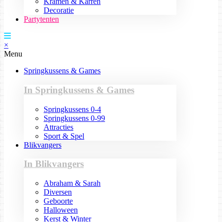
Kramen & Karren
Decoratie
Partytenten
×
Menu
Springkussens & Games
In Springkussens & Games
Springkussens 0-4
Springkussens 0-99
Attracties
Sport & Spel
Blikvangers
In Blikvangers
Abraham & Sarah
Diversen
Geboorte
Halloween
Kerst & Winter