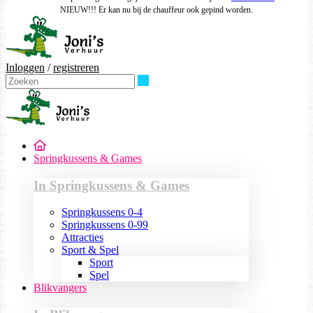
NIEUW!!! Er kan nu bij de chauffeur ook gepind worden.
Inloggen
/
registreren
Zoeken
Springkussens & Games
In Springkussens & Games
Springkussens 0-4
Springkussens 0-99
Attracties
Sport & Spel
Sport
Spel
Blikvangers