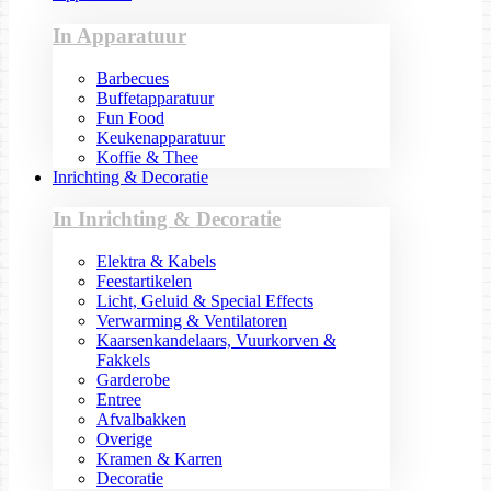
In Apparatuur
Barbecues
Buffetapparatuur
Fun Food
Keukenapparatuur
Koffie & Thee
Inrichting & Decoratie
In Inrichting & Decoratie
Elektra & Kabels
Feestartikelen
Licht, Geluid & Special Effects
Verwarming & Ventilatoren
Kaarsenkandelaars, Vuurkorven &
Fakkels
Garderobe
Entree
Afvalbakken
Overige
Kramen & Karren
Decoratie