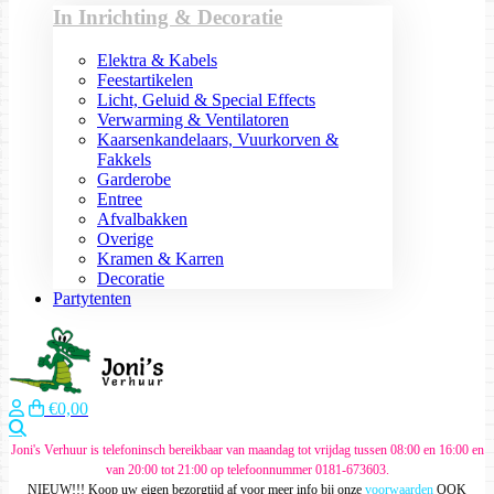
In Inrichting & Decoratie
Elektra & Kabels
Feestartikelen
Licht, Geluid & Special Effects
Verwarming & Ventilatoren
Kaarsenkandelaars, Vuurkorven &
Fakkels
Garderobe
Entree
Afvalbakken
Overige
Kramen & Karren
Decoratie
Partytenten
€0,00
Zoeken
Joni's Verhuur is telefoninsch bereikbaar van maandag tot vrijdag tussen 08:00 en 16:00 en
van 20:00 tot 21:00 op telefoonnummer 0181-673603.
NIEUW!!! Koop uw eigen bezorgtijd af voor meer info bij onze
voorwaarden
OOK