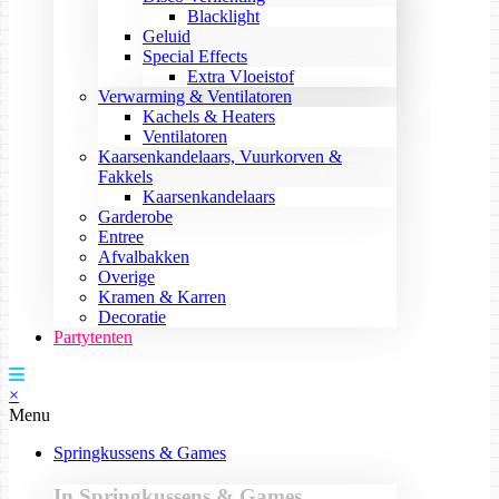
Blacklight
Geluid
Special Effects
Extra Vloeistof
Verwarming & Ventilatoren
Kachels & Heaters
Ventilatoren
Kaarsenkandelaars, Vuurkorven &
Fakkels
Kaarsenkandelaars
Garderobe
Entree
Afvalbakken
Overige
Kramen & Karren
Decoratie
Partytenten
×
Menu
Springkussens & Games
In Springkussens & Games