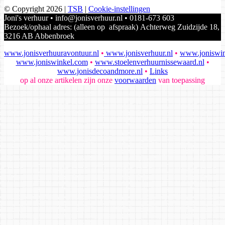
© Copyright 2026
|
TSB
|
Cookie-instellingen
Joni's verhuur • info@jonisverhuur.nl • 0181-673 603
Bezoek/ophaal adres: (alleen op afspraak) Achterweg Zuidzijde 18,
3216 AB Abbenbroek
www.jonisverhuuravontuur.nl
•
www.jonisverhuur.nl
•
www.joniswin
www.joniswinkel.com
•
www.stoelenverhuurnissewaard.nl
•
www.jonisdecoandmore.nl
•
Links
op al onze artikelen zijn onze
voorwaarden
van toepassing