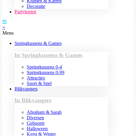
Kramen & Karren
Decoratie
Partytenten
×
Menu
Springkussens & Games
In Springkussens & Games
Springkussens 0-4
Springkussens 0-99
Attracties
Sport & Spel
Blikvangers
In Blikvangers
Abraham & Sarah
Diversen
Geboorte
Halloween
Kerst & Winter