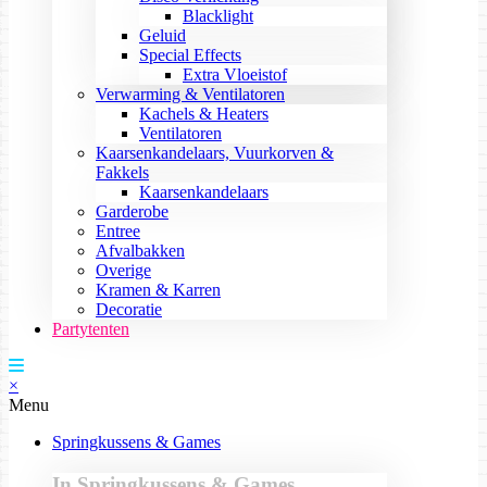
Blacklight
Geluid
Special Effects
Extra Vloeistof
Verwarming & Ventilatoren
Kachels & Heaters
Ventilatoren
Kaarsenkandelaars, Vuurkorven &
Fakkels
Kaarsenkandelaars
Garderobe
Entree
Afvalbakken
Overige
Kramen & Karren
Decoratie
Partytenten
×
Menu
Springkussens & Games
In Springkussens & Games