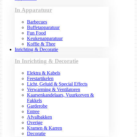
In Apparatuur
Barbecues
Buffetapparatuur
Fun Food
Keukenapparatuur
Koffie & Thee
Inrichting & Decoratie
In Inrichting & Decoratie
Elektra & Kabels
Feestartikelen
Licht, Geluid & Special Effects
Verwarming & Ventilatoren
Kaarsenkandelaars, Vuurkorven &
Fakkels
Garderobe
Entree
Afvalbakken
Overige
Kramen & Karren
Decoratie