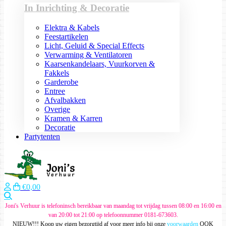
In Inrichting & Decoratie
Elektra & Kabels
Feestartikelen
Licht, Geluid & Special Effects
Verwarming & Ventilatoren
Kaarsenkandelaars, Vuurkorven &
Fakkels
Garderobe
Entree
Afvalbakken
Overige
Kramen & Karren
Decoratie
Partytenten
€0,00
Zoeken
Joni's Verhuur is telefoninsch bereikbaar van maandag tot vrijdag tussen 08:00 en 16:00 en
van 20:00 tot 21:00 op telefoonnummer 0181-673603.
NIEUW!!! Koop uw eigen bezorgtijd af voor meer info bij onze
voorwaarden
OOK