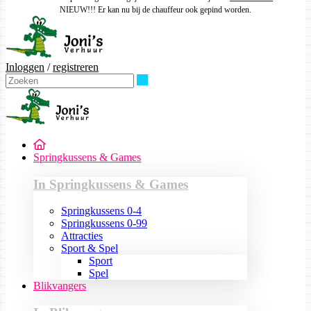
NIEUW!!! Er kan nu bij de chauffeur ook gepind worden.
Inloggen
/
registreren
Zoeken
Springkussens & Games
In Springkussens & Games
Springkussens 0-4
Springkussens 0-99
Attracties
Sport & Spel
Sport
Spel
Blikvangers