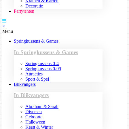
Kramen & Karren
Decoratie
Partytenten
×
Menu
Springkussens & Games
In Springkussens & Games
Springkussens 0-4
Springkussens 0-99
Attracties
Sport & Spel
Blikvangers
In Blikvangers
Abraham & Sarah
Diversen
Geboorte
Halloween
Kerst & Winter