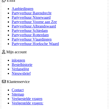
Extra
Aanbiedingen
Partyverhuur Barendrecht
Partyverhuur Nissewaard
Partyverhuur Voorne aan Zee
Partyverhuur Albrandswaard
Partyverhuur Schiedam
Partyverhuur Rotterdam
Partyverhuur Vlaardingen
Partyverhuur Hoeksche Waard
Mijn account
inloggen
Bestelhistorie
Verlanglijst
Nieuwsbrief
Klantenservice
Contact
Sitemap
Veelgestelde vragen
Veelgestelde vragen: