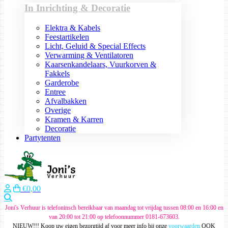
In Inrichting & Decoratie
Elektra & Kabels
Feestartikelen
Licht, Geluid & Special Effects
Verwarming & Ventilatoren
Kaarsenkandelaars, Vuurkorven &
Fakkels
Garderobe
Entree
Afvalbakken
Overige
Kramen & Karren
Decoratie
Partytenten
€0,00
Zoeken
Joni's Verhuur is telefoninsch bereikbaar van maandag tot vrijdag tussen 08:00 en 16:00 en
van 20:00 tot 21:00 op telefoonnummer 0181-673603.
NIEUW!!! Koop uw eigen bezorgtijd af voor meer info bij onze
voorwaarden
OOK