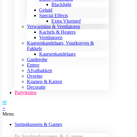
Blacklight
Geluid
Special Effects
Extra Vloeistof
Verwarming & Ventilatoren
Kachels & Heaters
Ventilatoren
Kaarsenkandelaars, Vuurkorven &
Fakkels
Kaarsenkandelaars
Garderobe
Entree
Afvalbakken
Overige
Kramen & Karren
Decoratie
Partytenten
×
Menu
Springkussens & Games
In Springkussens & Games