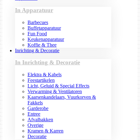
In Apparatuur
Barbecues
Buffetapparatuur
Fun Food
Keukenapparatuur
Koffie & Thee
Inrichting & Decoratie
In Inrichting & Decoratie
Elektra & Kabels
Feestartikelen
Licht, Geluid & Special Effects
Verwarming & Ventilatoren
Kaarsenkandelaars, Vuurkorven &
Fakkels
Garderobe
Entree
Afvalbakken
Overige
Kramen & Karren
Decoratie