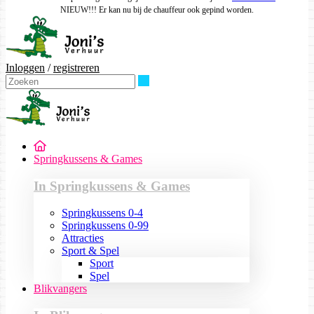
NIEUW!!! Er kan nu bij de chauffeur ook gepind worden.
Inloggen
/
registreren
Zoeken
Springkussens & Games
In Springkussens & Games
Springkussens 0-4
Springkussens 0-99
Attracties
Sport & Spel
Sport
Spel
Blikvangers