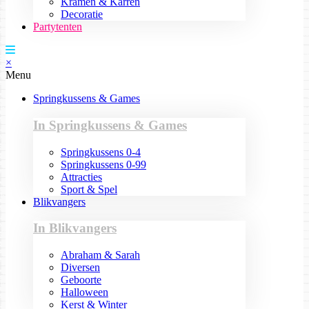
Kramen & Karren
Decoratie
Partytenten
×
Menu
Springkussens & Games
In Springkussens & Games
Springkussens 0-4
Springkussens 0-99
Attracties
Sport & Spel
Blikvangers
In Blikvangers
Abraham & Sarah
Diversen
Geboorte
Halloween
Kerst & Winter