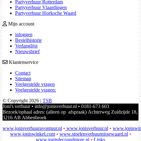
Partyverhuur Rotterdam
Partyverhuur Vlaardingen
Partyverhuur Hoeksche Waard
Mijn account
inloggen
Bestelhistorie
Verlanglijst
Nieuwsbrief
Klantenservice
Contact
Sitemap
Veelgestelde vragen
Veelgestelde vragen:
© Copyright 2026 |
TSB
Joni's verhuur • info@jonisverhuur.nl • 0181-673 603
Bezoek/ophaal adres: (alleen op afspraak) Achterweg Zuidzijde 18,
3216 AB Abbenbroek
www.jonisverhuuravontuur.nl
•
www.jonisverhuur.nl
•
www.joniswin
www.joniswinkel.com
•
www.stoelenverhuurnissewaard.nl
•
www.jonisdecoandmore.nl
•
Links