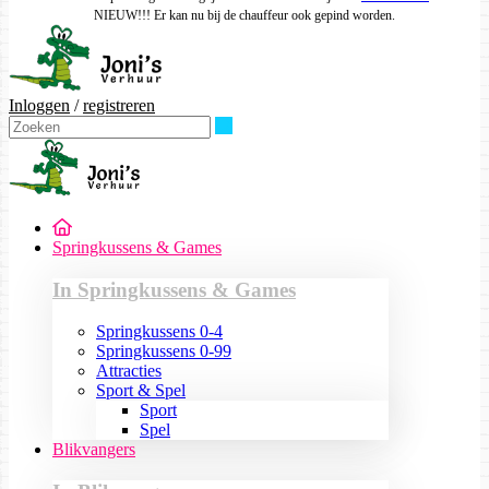
NIEUW!!! Er kan nu bij de chauffeur ook gepind worden.
Inloggen
/
registreren
Zoeken
Springkussens & Games
In Springkussens & Games
Springkussens 0-4
Springkussens 0-99
Attracties
Sport & Spel
Sport
Spel
Blikvangers