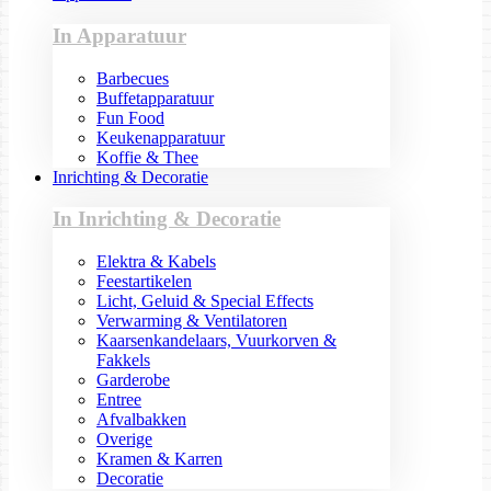
In Apparatuur
Barbecues
Buffetapparatuur
Fun Food
Keukenapparatuur
Koffie & Thee
Inrichting & Decoratie
In Inrichting & Decoratie
Elektra & Kabels
Feestartikelen
Licht, Geluid & Special Effects
Verwarming & Ventilatoren
Kaarsenkandelaars, Vuurkorven &
Fakkels
Garderobe
Entree
Afvalbakken
Overige
Kramen & Karren
Decoratie