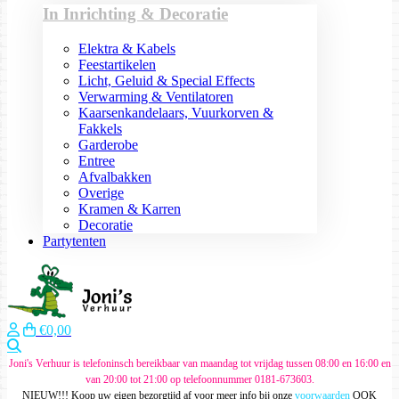
In Inrichting & Decoratie
Elektra & Kabels
Feestartikelen
Licht, Geluid & Special Effects
Verwarming & Ventilatoren
Kaarsenkandelaars, Vuurkorven &
Fakkels
Garderobe
Entree
Afvalbakken
Overige
Kramen & Karren
Decoratie
Partytenten
€0,00
Zoeken
Joni's Verhuur is telefoninsch bereikbaar van maandag tot vrijdag tussen 08:00 en 16:00 en
van 20:00 tot 21:00 op telefoonnummer 0181-673603.
NIEUW!!! Koop uw eigen bezorgtijd af voor meer info bij onze
voorwaarden
OOK