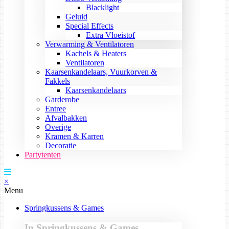
Blacklight
Geluid
Special Effects
Extra Vloeistof
Verwarming & Ventilatoren
Kachels & Heaters
Ventilatoren
Kaarsenkandelaars, Vuurkorven &
Fakkels
Kaarsenkandelaars
Garderobe
Entree
Afvalbakken
Overige
Kramen & Karren
Decoratie
Partytenten
×
Menu
Springkussens & Games
In Springkussens & Games