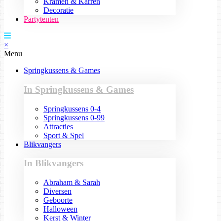
Kramen & Karren
Decoratie
Partytenten
×
Menu
Springkussens & Games
In Springkussens & Games
Springkussens 0-4
Springkussens 0-99
Attracties
Sport & Spel
Blikvangers
In Blikvangers
Abraham & Sarah
Diversen
Geboorte
Halloween
Kerst & Winter