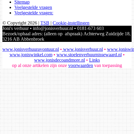
Sitemap
Veelgestelde vragen
Veelgestelde vragen:
© Copyright 2026
|
TSB
|
Cookie-instellingen
Joni's verhuur • info@jonisverhuur.nl • 0181-673 603
Bezoek/ophaal adres: (alleen op afspraak) Achterweg Zuidzijde 18,
3216 AB Abbenbroek
www.jonisverhuuravontuur.nl
•
www.jonisverhuur.nl
•
www.joniswin
www.joniswinkel.com
•
www.stoelenverhuurnissewaard.nl
•
www.jonisdecoandmore.nl
•
Links
op al onze artikelen zijn onze
voorwaarden
van toepassing