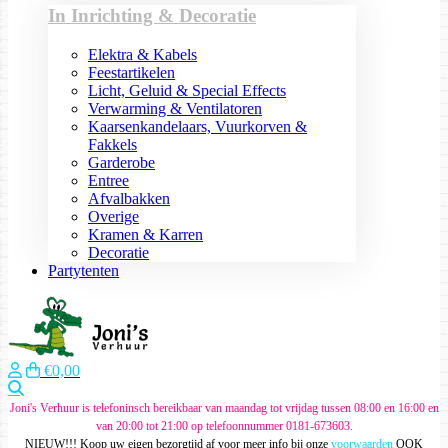
In Inrichting & Decoratie
Elektra & Kabels
Feestartikelen
Licht, Geluid & Special Effects
Verwarming & Ventilatoren
Kaarsenkandelaars, Vuurkorven &
Fakkels
Garderobe
Entree
Afvalbakken
Overige
Kramen & Karren
Decoratie
Partytenten
€0,00
Zoeken
Joni's Verhuur is telefoninsch bereikbaar van maandag tot vrijdag tussen 08:00 en 16:00 en
van 20:00 tot 21:00 op telefoonnummer 0181-673603.
NIEUW!!! Koop uw eigen bezorgtijd af voor meer info bij onze
voorwaarden
OOK