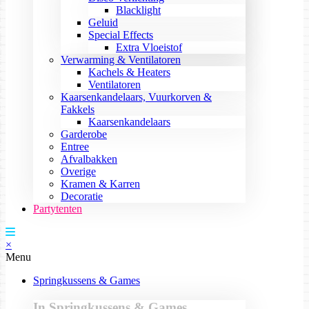
Blacklight
Geluid
Special Effects
Extra Vloeistof
Verwarming & Ventilatoren
Kachels & Heaters
Ventilatoren
Kaarsenkandelaars, Vuurkorven &
Fakkels
Kaarsenkandelaars
Garderobe
Entree
Afvalbakken
Overige
Kramen & Karren
Decoratie
Partytenten
×
Menu
Springkussens & Games
In Springkussens & Games