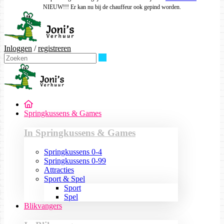
NIEUW!!! Er kan nu bij de chauffeur ook gepind worden.
Inloggen
/
registreren
Zoeken
Springkussens & Games
In Springkussens & Games
Springkussens 0-4
Springkussens 0-99
Attracties
Sport & Spel
Sport
Spel
Blikvangers