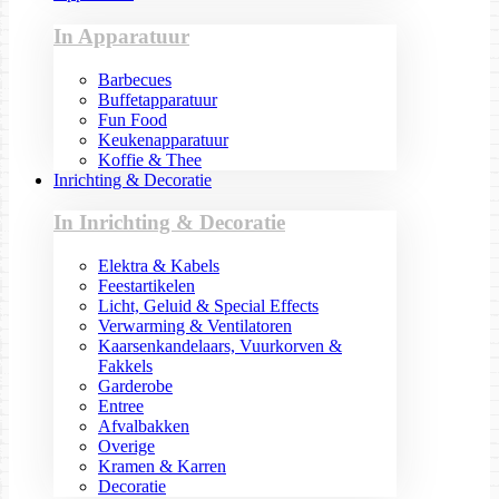
In Apparatuur
Barbecues
Buffetapparatuur
Fun Food
Keukenapparatuur
Koffie & Thee
Inrichting & Decoratie
In Inrichting & Decoratie
Elektra & Kabels
Feestartikelen
Licht, Geluid & Special Effects
Verwarming & Ventilatoren
Kaarsenkandelaars, Vuurkorven &
Fakkels
Garderobe
Entree
Afvalbakken
Overige
Kramen & Karren
Decoratie