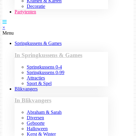
Kramen & Karren
Decoratie
Partytenten
×
Menu
Springkussens & Games
In Springkussens & Games
Springkussens 0-4
Springkussens 0-99
Attracties
Sport & Spel
Blikvangers
In Blikvangers
Abraham & Sarah
Diversen
Geboorte
Halloween
Kerst & Winter