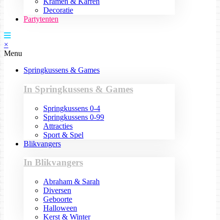
Kramen & Karren
Decoratie
Partytenten
×
Menu
Springkussens & Games
In Springkussens & Games
Springkussens 0-4
Springkussens 0-99
Attracties
Sport & Spel
Blikvangers
In Blikvangers
Abraham & Sarah
Diversen
Geboorte
Halloween
Kerst & Winter