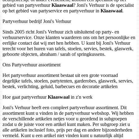
gebied van partyverhuur
Klaaswaal
? Joni's Verhuur is de specialist
op het gebied van partyservice en partyverhuur in
Klaaswaal
.
Partyverhuur bedrijf Joni's Verhuur
Sinds 2005 richt Joni's Verhuur zich uitsluitend op party- en
verhuurservice. Onze klanten waarderen ons om het persoonlijke en
eerlijke contact dat wij met hen hebben. U kunt bij Joni's Verhuur
terecht voor het huren van tafels, stoelen, servies, bestek, glaswerk,
geboorte objecten, abraham / sarah of springkussens.
Ons Partyverhuur assortiment
Het partyverhuur assortiment bestaat uit een grote voorraad
degelijke tafels, stoelen, partytenten, garderobes, glaswerk, servies,
bestek, verlichting, geluid, barbecues en decoratie artikelen
Hoe gaat partyverhuur
Klaaswaal
in z'n werk
Joni's Verhuur heeft een compleet partyverhuur assortiment. Dit
assortiment kunt u vinden in de partyverhuur webshop. Wij hebben
de verschillende artikelen netjes voor u geordend in subgroepen
zodat u de juiste voor een artikel kunt maken. Per subgroep ziet u
alle artikelen inclusief foto, prijs per dag en andere bijzonderheden
vermeld. Kunt u een artikel niet vinden kunt u natuurlijk altijd