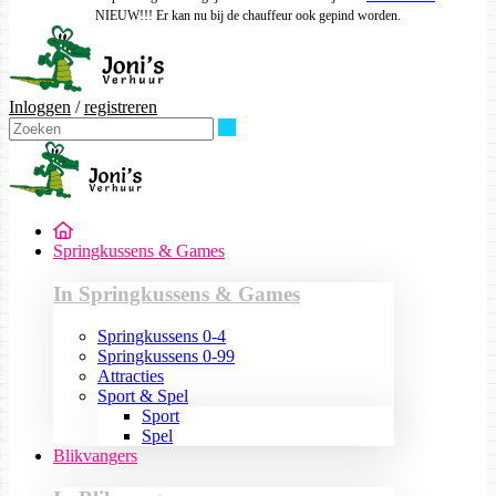
NIEUW!!! Er kan nu bij de chauffeur ook gepind worden.
Inloggen
/
registreren
Zoeken
Springkussens & Games
In Springkussens & Games
Springkussens 0-4
Springkussens 0-99
Attracties
Sport & Spel
Sport
Spel
Blikvangers