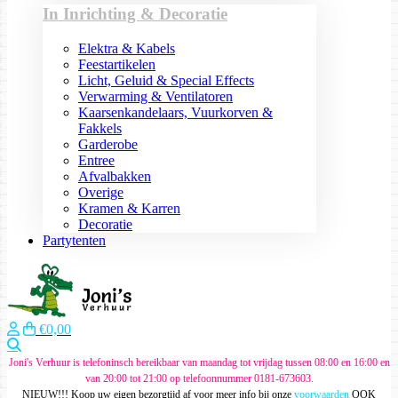
In Inrichting & Decoratie
Elektra & Kabels
Feestartikelen
Licht, Geluid & Special Effects
Verwarming & Ventilatoren
Kaarsenkandelaars, Vuurkorven &
Fakkels
Garderobe
Entree
Afvalbakken
Overige
Kramen & Karren
Decoratie
Partytenten
€0,00
Zoeken
Joni's Verhuur is telefoninsch bereikbaar van maandag tot vrijdag tussen 08:00 en 16:00 en
van 20:00 tot 21:00 op telefoonnummer 0181-673603.
NIEUW!!! Koop uw eigen bezorgtijd af voor meer info bij onze
voorwaarden
OOK