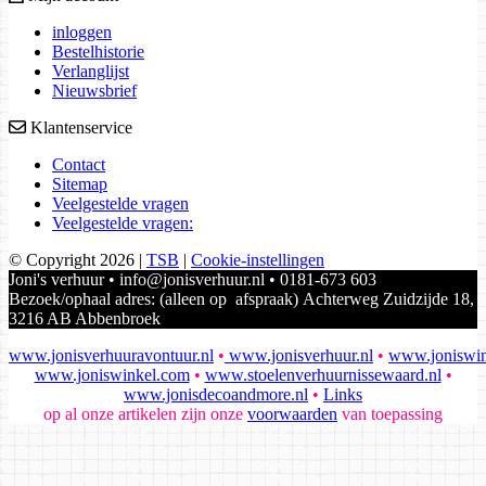
inloggen
Bestelhistorie
Verlanglijst
Nieuwsbrief
Klantenservice
Contact
Sitemap
Veelgestelde vragen
Veelgestelde vragen:
© Copyright 2026
|
TSB
|
Cookie-instellingen
Joni's verhuur • info@jonisverhuur.nl • 0181-673 603
Bezoek/ophaal adres: (alleen op afspraak) Achterweg Zuidzijde 18,
3216 AB Abbenbroek
www.jonisverhuuravontuur.nl
•
www.jonisverhuur.nl
•
www.joniswin
www.joniswinkel.com
•
www.stoelenverhuurnissewaard.nl
•
www.jonisdecoandmore.nl
•
Links
op al onze artikelen zijn onze
voorwaarden
van toepassing