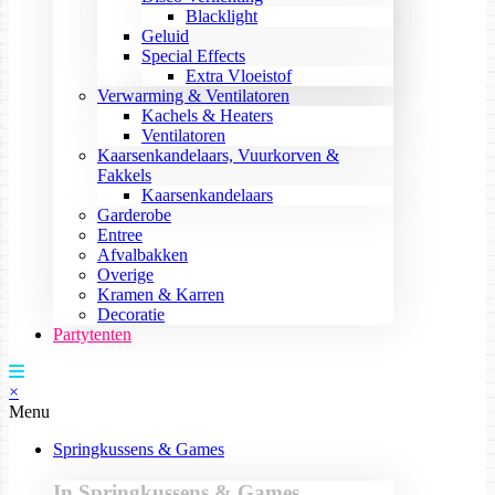
Blacklight
Geluid
Special Effects
Extra Vloeistof
Verwarming & Ventilatoren
Kachels & Heaters
Ventilatoren
Kaarsenkandelaars, Vuurkorven &
Fakkels
Kaarsenkandelaars
Garderobe
Entree
Afvalbakken
Overige
Kramen & Karren
Decoratie
Partytenten
×
Menu
Springkussens & Games
In Springkussens & Games