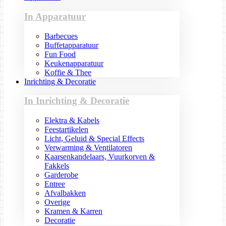
In Apparatuur
Barbecues
Buffetapparatuur
Fun Food
Keukenapparatuur
Koffie & Thee
Inrichting & Decoratie
In Inrichting & Decoratie
Elektra & Kabels
Feestartikelen
Licht, Geluid & Special Effects
Verwarming & Ventilatoren
Kaarsenkandelaars, Vuurkorven &
Fakkels
Garderobe
Entree
Afvalbakken
Overige
Kramen & Karren
Decoratie