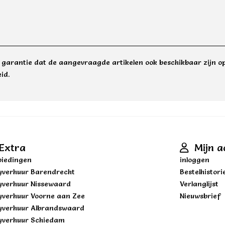
e garantie dat de aangevraagde artikelen ook beschikbaar zijn op
id.
Extra
Mijn a
iedingen
inloggen
yverhuur Barendrecht
Bestelhistori
yverhuur Nissewaard
Verlanglijst
yverhuur Voorne aan Zee
Nieuwsbrief
yverhuur Albrandswaard
yverhuur Schiedam