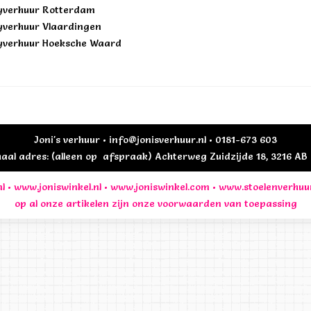
yverhuur Rotterdam
yverhuur Vlaardingen
yverhuur Hoeksche Waard
Joni's verhuur • info@jonisverhuur.nl • 0181-673 603
al adres: (alleen op afspraak) Achterweg Zuidzijde 18, 3216 A
l
•
www.joniswinkel.nl
•
www.joniswinkel.com
•
www.stoelenverhuu
op al onze artikelen zijn onze
voorwaarden
van toepassing