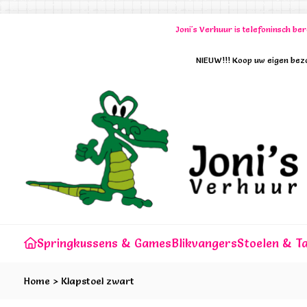
Joni's Verhuur is telefoninsch b
NIEUW!!! Koop uw eigen bezo
Springkussens & Games
Blikvangers
Stoelen & Ta
Home
>
Klapstoel zwart