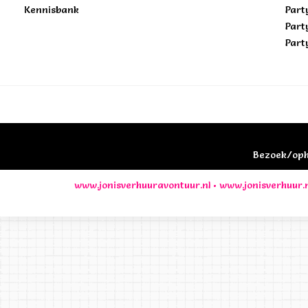
Kennisbank
Part
Part
Part
Bezoek/opha
www.jonisverhuuravontuur.nl
•
www.jonisverhuur.n