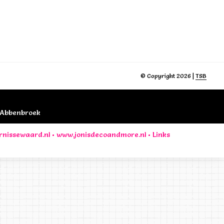
© Copyright 2026 |
TSB
B Abbenbroek
rnissewaard.nl
•
www.jonisdecoandmore.nl
•
Links