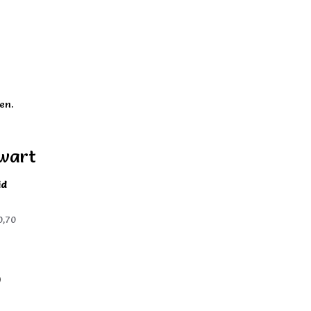
en.
zwart
id
0,70
)
)