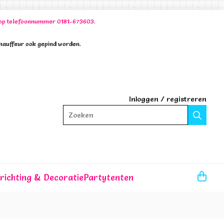
00 op telefoonnummer 0181-673603.
chauffeur ook gepind worden.
Inloggen
/
registreren
Zoeken
nrichting & Decoratie
Partytenten