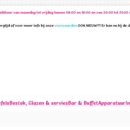
ereikbaar van maandag tot vrijdag tussen 08:00 en 16:00 en van 20:00 tot 21:
rgtijd af voor meer info bij onze
voorwaarden
OOK NIEUW!!! Er kan nu bij de 
fels
Bestek, Glazen & servies
Bar & Buffet
Apparatuur
I