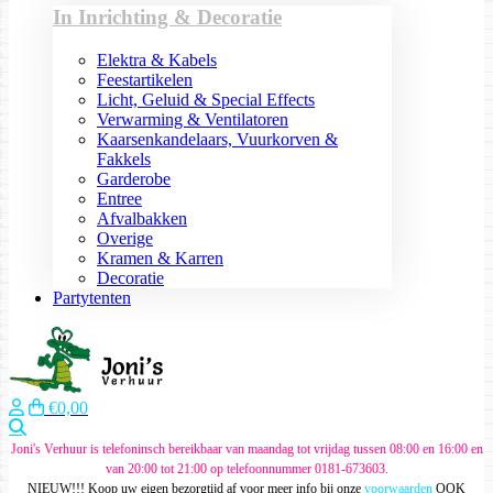
In Inrichting & Decoratie
Elektra & Kabels
Feestartikelen
Licht, Geluid & Special Effects
Verwarming & Ventilatoren
Kaarsenkandelaars, Vuurkorven &
Fakkels
Garderobe
Entree
Afvalbakken
Overige
Kramen & Karren
Decoratie
Partytenten
€0,00
Zoeken
Joni's Verhuur is telefoninsch bereikbaar van maandag tot vrijdag tussen 08:00 en 16:00 en
van 20:00 tot 21:00 op telefoonnummer 0181-673603.
NIEUW!!! Koop uw eigen bezorgtijd af voor meer info bij onze
voorwaarden
OOK