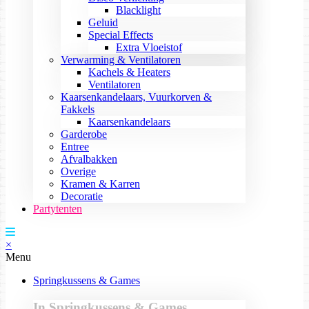
Blacklight
Geluid
Special Effects
Extra Vloeistof
Verwarming & Ventilatoren
Kachels & Heaters
Ventilatoren
Kaarsenkandelaars, Vuurkorven &
Fakkels
Kaarsenkandelaars
Garderobe
Entree
Afvalbakken
Overige
Kramen & Karren
Decoratie
Partytenten
×
Menu
Springkussens & Games
In Springkussens & Games