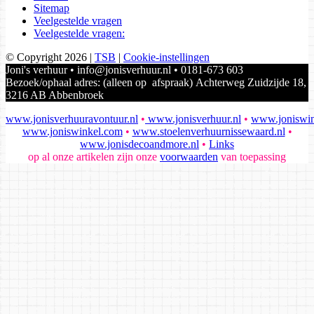
Sitemap
Veelgestelde vragen
Veelgestelde vragen:
© Copyright 2026
|
TSB
|
Cookie-instellingen
Joni's verhuur • info@jonisverhuur.nl • 0181-673 603
Bezoek/ophaal adres: (alleen op afspraak) Achterweg Zuidzijde 18,
3216 AB Abbenbroek
www.jonisverhuuravontuur.nl
•
www.jonisverhuur.nl
•
www.joniswin
www.joniswinkel.com
•
www.stoelenverhuurnissewaard.nl
•
www.jonisdecoandmore.nl
•
Links
op al onze artikelen zijn onze
voorwaarden
van toepassing