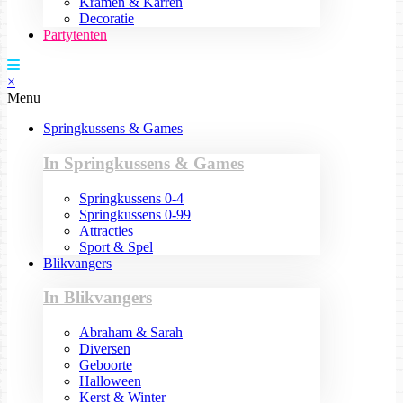
Kramen & Karren
Decoratie
Partytenten
×
Menu
Springkussens & Games
In Springkussens & Games
Springkussens 0-4
Springkussens 0-99
Attracties
Sport & Spel
Blikvangers
In Blikvangers
Abraham & Sarah
Diversen
Geboorte
Halloween
Kerst & Winter