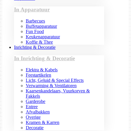
In Apparatuur
Barbecues
Buffetapparatuur
Fun Food
Keukenapparatuur
Koffie & Thee
Inrichting & Decoratie
In Inrichting & Decoratie
Elektra & Kabels
Feestartikelen
Licht, Geluid & Special Effects
Verwarming & Ventilatoren
Kaarsenkandelaars, Vuurkorven &
Fakkels
Garderobe
Entree
Afvalbakken
Overige
Kramen & Karren
Decoratie