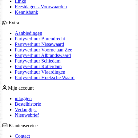
Links
Feestdagen - Voorwaarden
Kennisbank
Extra
Aanbiedingen
Partyverhuur Barendrecht
Partyverhuur Nissewaard
Partyverhuur Voorne aan Zee
Partyverhuur Albrandswaard
Partyverhuur Schiedam
Partyverhuur Rotterdam
Partyverhuur Vlaardingen
Partyverhuur Hoeksche Waard
Mijn account
inloggen
Bestelhistorie
Verlanglijst
Nieuwsbrief
Klantenservice
Contact