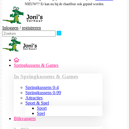
NIEUW!!! Er kan nu bij de chauffeur ook gepind worden.
Inloggen
/
registreren
Zoeken
Springkussens & Games
In Springkussens & Games
Springkussens 0-4
Springkussens 0-99
Attracties
Sport & Spel
Sport
Spel
Blikvangers