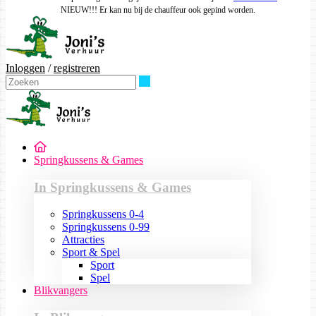
NIEUW!!! Er kan nu bij de chauffeur ook gepind worden.
Inloggen
/
registreren
Zoeken
Springkussens & Games
In Springkussens & Games
Springkussens 0-4
Springkussens 0-99
Attracties
Sport & Spel
Sport
Spel
Blikvangers