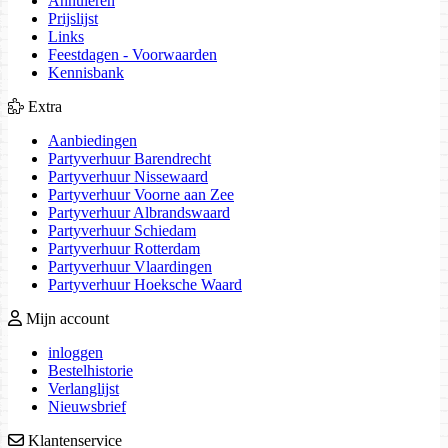
Annuleren
Prijslijst
Links
Feestdagen - Voorwaarden
Kennisbank
Extra
Aanbiedingen
Partyverhuur Barendrecht
Partyverhuur Nissewaard
Partyverhuur Voorne aan Zee
Partyverhuur Albrandswaard
Partyverhuur Schiedam
Partyverhuur Rotterdam
Partyverhuur Vlaardingen
Partyverhuur Hoeksche Waard
Mijn account
inloggen
Bestelhistorie
Verlanglijst
Nieuwsbrief
Klantenservice