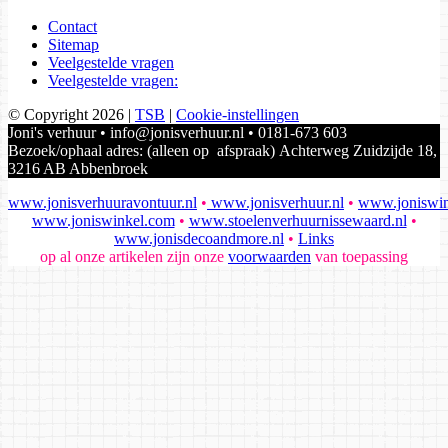
Contact
Sitemap
Veelgestelde vragen
Veelgestelde vragen:
© Copyright 2026
|
TSB
|
Cookie-instellingen
Joni's verhuur • info@jonisverhuur.nl • 0181-673 603
Bezoek/ophaal adres: (alleen op afspraak) Achterweg Zuidzijde 18,
3216 AB Abbenbroek
www.jonisverhuuravontuur.nl
•
www.jonisverhuur.nl
•
www.joniswin
www.joniswinkel.com
•
www.stoelenverhuurnissewaard.nl
•
www.jonisdecoandmore.nl
•
Links
op al onze artikelen zijn onze
voorwaarden
van toepassing