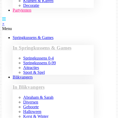
Kramen & Karren
Decoratie
Partytenten
×
Menu
Springkussens & Games
In Springkussens & Games
Springkussens 0-4
Springkussens 0-99
Attracties
Sport & Spel
Blikvangers
In Blikvangers
Abraham & Sarah
Diversen
Geboorte
Halloween
Kerst & Winter