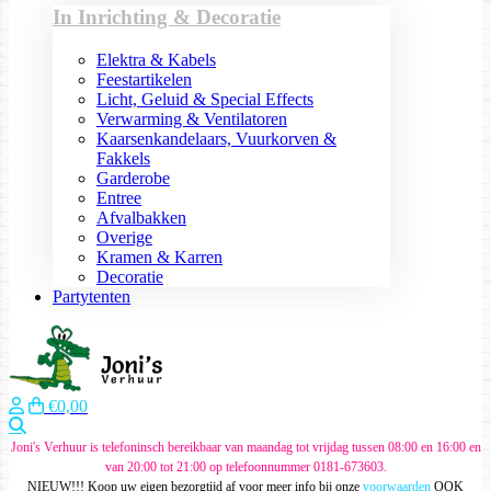
In Inrichting & Decoratie
Elektra & Kabels
Feestartikelen
Licht, Geluid & Special Effects
Verwarming & Ventilatoren
Kaarsenkandelaars, Vuurkorven &
Fakkels
Garderobe
Entree
Afvalbakken
Overige
Kramen & Karren
Decoratie
Partytenten
€0,00
Zoeken
Joni's Verhuur is telefoninsch bereikbaar van maandag tot vrijdag tussen 08:00 en 16:00 en
van 20:00 tot 21:00 op telefoonnummer 0181-673603.
NIEUW!!! Koop uw eigen bezorgtijd af voor meer info bij onze
voorwaarden
OOK