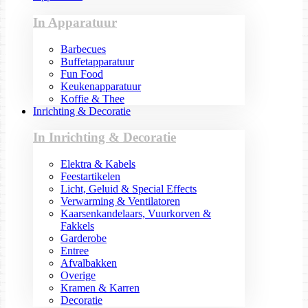
In Apparatuur
Barbecues
Buffetapparatuur
Fun Food
Keukenapparatuur
Koffie & Thee
Inrichting & Decoratie
In Inrichting & Decoratie
Elektra & Kabels
Feestartikelen
Licht, Geluid & Special Effects
Verwarming & Ventilatoren
Kaarsenkandelaars, Vuurkorven &
Fakkels
Garderobe
Entree
Afvalbakken
Overige
Kramen & Karren
Decoratie