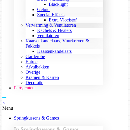
Blacklight
Geluid
Special Effects
Extra Vloeistof
Verwarming & Ventilatoren
Kachels & Heaters
Ventilatoren
Kaarsenkandelaars, Vuurkorven &
Fakkels
Kaarsenkandelaars
Garderobe
Entree
Afvalbakken
Overige
Kramen & Karren
Decoratie
Partytenten
×
Menu
Springkussens & Games
In Springkussens & Games