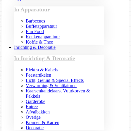
In Apparatuur
Barbecues
Buffetapparatuur
Fun Food
Keukenapparatuur
Koffie & Thee
Inrichting & Decoratie
In Inrichting & Decoratie
Elektra & Kabels
Feestartikelen
Licht, Geluid & Special Effects
Verwarming & Ventilatoren
Kaarsenkandelaars, Vuurkorven &
Fakkels
Garderobe
Entree
Afvalbakken
Overige
Kramen & Karren
Decoratie