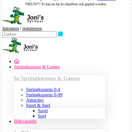
NIEUW!!! Er kan nu bij de chauffeur ook gepind worden.
Inloggen
/
registreren
Zoeken
Springkussens & Games
In Springkussens & Games
Springkussens 0-4
Springkussens 0-99
Attracties
Sport & Spel
Sport
Spel
Blikvangers