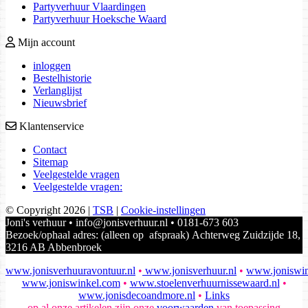
Partyverhuur Vlaardingen
Partyverhuur Hoeksche Waard
Mijn account
inloggen
Bestelhistorie
Verlanglijst
Nieuwsbrief
Klantenservice
Contact
Sitemap
Veelgestelde vragen
Veelgestelde vragen:
© Copyright 2026
|
TSB
|
Cookie-instellingen
Joni's verhuur • info@jonisverhuur.nl • 0181-673 603
Bezoek/ophaal adres: (alleen op afspraak) Achterweg Zuidzijde 18,
3216 AB Abbenbroek
www.jonisverhuuravontuur.nl
•
www.jonisverhuur.nl
•
www.joniswin
www.joniswinkel.com
•
www.stoelenverhuurnissewaard.nl
•
www.jonisdecoandmore.nl
•
Links
op al onze artikelen zijn onze
voorwaarden
van toepassing