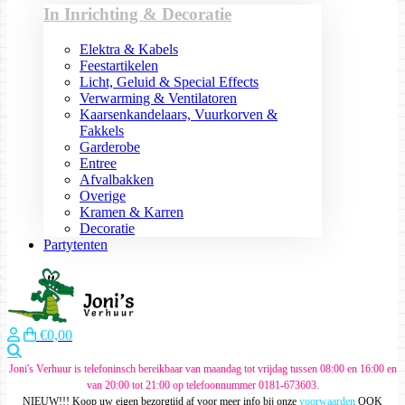
In Inrichting & Decoratie
Elektra & Kabels
Feestartikelen
Licht, Geluid & Special Effects
Verwarming & Ventilatoren
Kaarsenkandelaars, Vuurkorven &
Fakkels
Garderobe
Entree
Afvalbakken
Overige
Kramen & Karren
Decoratie
Partytenten
€0,00
Zoeken
Joni's Verhuur is telefoninsch bereikbaar van maandag tot vrijdag tussen 08:00 en 16:00 en
van 20:00 tot 21:00 op telefoonnummer 0181-673603.
NIEUW!!! Koop uw eigen bezorgtijd af voor meer info bij onze
voorwaarden
OOK