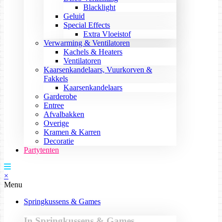
Blacklight
Geluid
Special Effects
Extra Vloeistof
Verwarming & Ventilatoren
Kachels & Heaters
Ventilatoren
Kaarsenkandelaars, Vuurkorven &
Fakkels
Kaarsenkandelaars
Garderobe
Entree
Afvalbakken
Overige
Kramen & Karren
Decoratie
Partytenten
×
Menu
Springkussens & Games
In Springkussens & Games