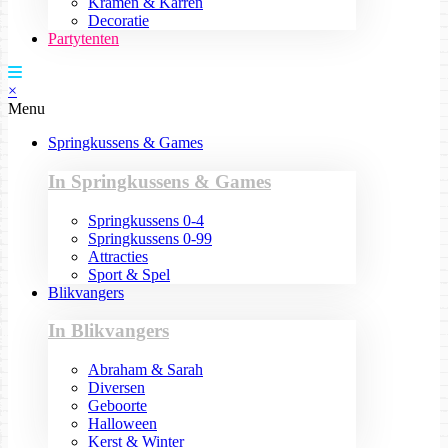
Kramen & Karren
Decoratie
Partytenten
×
Menu
Springkussens & Games
In Springkussens & Games
Springkussens 0-4
Springkussens 0-99
Attracties
Sport & Spel
Blikvangers
In Blikvangers
Abraham & Sarah
Diversen
Geboorte
Halloween
Kerst & Winter