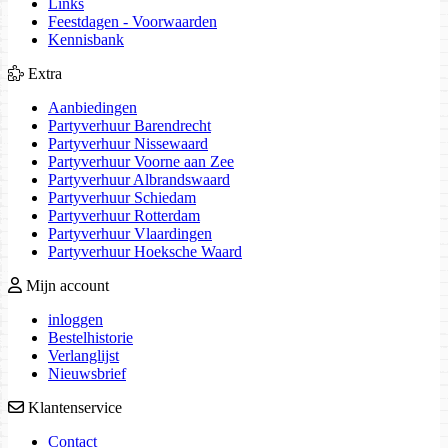
Links
Feestdagen - Voorwaarden
Kennisbank
Extra
Aanbiedingen
Partyverhuur Barendrecht
Partyverhuur Nissewaard
Partyverhuur Voorne aan Zee
Partyverhuur Albrandswaard
Partyverhuur Schiedam
Partyverhuur Rotterdam
Partyverhuur Vlaardingen
Partyverhuur Hoeksche Waard
Mijn account
inloggen
Bestelhistorie
Verlanglijst
Nieuwsbrief
Klantenservice
Contact