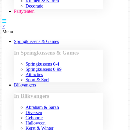
Kramen & Karren
Decoratie
Partytenten
×
Menu
Springkussens & Games
In Springkussens & Games
Springkussens 0-4
Springkussens 0-99
Attracties
Sport & Spel
Blikvangers
In Blikvangers
Abraham & Sarah
Diversen
Geboorte
Halloween
Kerst & Winter