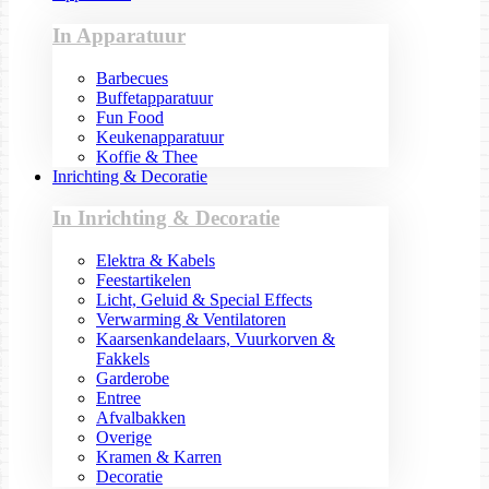
In Apparatuur
Barbecues
Buffetapparatuur
Fun Food
Keukenapparatuur
Koffie & Thee
Inrichting & Decoratie
In Inrichting & Decoratie
Elektra & Kabels
Feestartikelen
Licht, Geluid & Special Effects
Verwarming & Ventilatoren
Kaarsenkandelaars, Vuurkorven &
Fakkels
Garderobe
Entree
Afvalbakken
Overige
Kramen & Karren
Decoratie