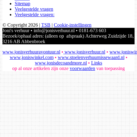
Sitemap
Veelgestelde vragen
Veelgestelde vragen:
© Copyright 2026
|
TSB
|
Cookie-instellingen
Joni's verhuur • info@jonisverhuur.nl • 0181-673 603
Bezoek/ophaal adres: (alleen op afspraak) Achterweg Zuidzijde 18,
3216 AB Abbenbroek
www.jonisverhuuravontuur.nl
•
www.jonisverhuur.nl
•
www.joniswin
www.joniswinkel.com
•
www.stoelenverhuurnissewaard.nl
•
www.jonisdecoandmore.nl
•
Links
op al onze artikelen zijn onze
voorwaarden
van toepassing