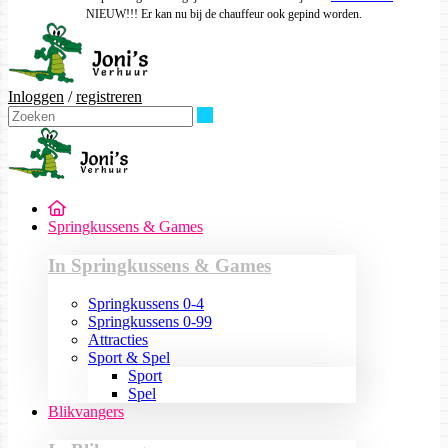
NIEUW!!! Er kan nu bij de chauffeur ook gepind worden.
Inloggen
/
registreren
Zoeken
Springkussens & Games
In Springkussens & Games
Springkussens 0-4
Springkussens 0-99
Attracties
Sport & Spel
Sport
Spel
Blikvangers