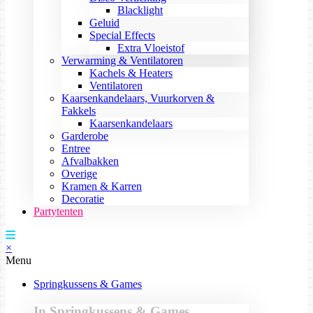
Blacklight
Geluid
Special Effects
Extra Vloeistof
Verwarming & Ventilatoren
Kachels & Heaters
Ventilatoren
Kaarsenkandelaars, Vuurkorven &
Fakkels
Kaarsenkandelaars
Garderobe
Entree
Afvalbakken
Overige
Kramen & Karren
Decoratie
Partytenten
×
Menu
Springkussens & Games
In Springkussens & Games