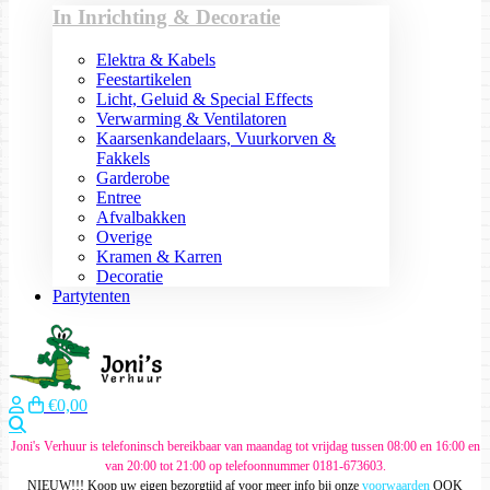
In Inrichting & Decoratie
Elektra & Kabels
Feestartikelen
Licht, Geluid & Special Effects
Verwarming & Ventilatoren
Kaarsenkandelaars, Vuurkorven &
Fakkels
Garderobe
Entree
Afvalbakken
Overige
Kramen & Karren
Decoratie
Partytenten
€0,00
Zoeken
Joni's Verhuur is telefoninsch bereikbaar van maandag tot vrijdag tussen 08:00 en 16:00 en
van 20:00 tot 21:00 op telefoonnummer 0181-673603.
NIEUW!!! Koop uw eigen bezorgtijd af voor meer info bij onze
voorwaarden
OOK