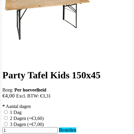
Party Tafel Kids 150x45
Borg:
Per hoeveelheid
€4,00
Excl. BTW:
€3,31
*
Aantal dagen
1 Dag
2 Dagen
(+€3,60)
3 Dagen
(+€7,00)
Bestellen