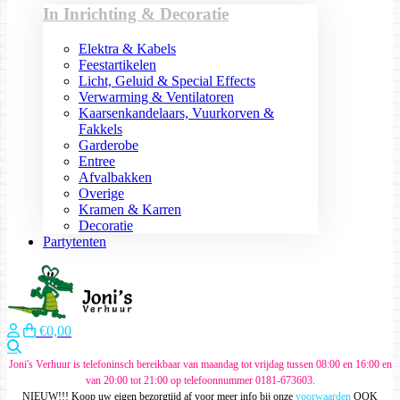
In Inrichting & Decoratie
Elektra & Kabels
Feestartikelen
Licht, Geluid & Special Effects
Verwarming & Ventilatoren
Kaarsenkandelaars, Vuurkorven &
Fakkels
Garderobe
Entree
Afvalbakken
Overige
Kramen & Karren
Decoratie
Partytenten
€0,00
Zoeken
Joni's Verhuur is telefoninsch bereikbaar van maandag tot vrijdag tussen 08:00 en 16:00 en
van 20:00 tot 21:00 op telefoonnummer 0181-673603.
NIEUW!!! Koop uw eigen bezorgtijd af voor meer info bij onze
voorwaarden
OOK