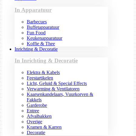
In Apparatuur
Barbecues
Buffetapparatuur
Fun Food
Keukenapparatuur
Koffie & Thee
Inrichting & Decoratie
In Inrichting & Decoratie
Elektra & Kabels
Feestartikelen
Licht, Geluid & Special Effects
Verwarming & Ventilatoren
Kaarsenkandelaars, Vuurkorven &
Fakkels
Garderobe
Entree
Afvalbakken
Overige
Kramen & Karren
Decoratie