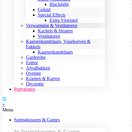
Blacklight
Geluid
Special Effects
Extra Vloeistof
Verwarming & Ventilatoren
Kachels & Heaters
Ventilatoren
Kaarsenkandelaars, Vuurkorven &
Fakkels
Kaarsenkandelaars
Garderobe
Entree
Afvalbakken
Overige
Kramen & Karren
Decoratie
Partytenten
×
Menu
Springkussens & Games
In Springkussens & Games