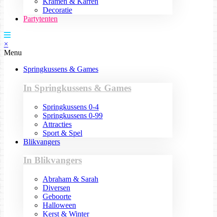
Kramen & Karren
Decoratie
Partytenten
×
Menu
Springkussens & Games
In Springkussens & Games
Springkussens 0-4
Springkussens 0-99
Attracties
Sport & Spel
Blikvangers
In Blikvangers
Abraham & Sarah
Diversen
Geboorte
Halloween
Kerst & Winter