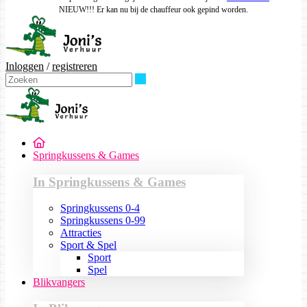
NIEUW!!! Er kan nu bij de chauffeur ook gepind worden.
Inloggen
/
registreren
Zoeken
Springkussens & Games
In Springkussens & Games
Springkussens 0-4
Springkussens 0-99
Attracties
Sport & Spel
Sport
Spel
Blikvangers