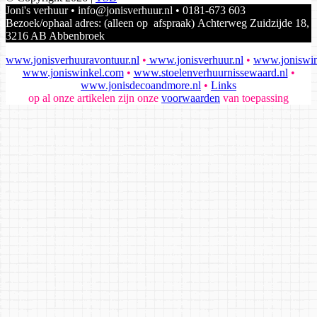
Joni's verhuur • info@jonisverhuur.nl • 0181-673 603
Bezoek/ophaal adres: (alleen op afspraak) Achterweg Zuidzijde 18,
3216 AB Abbenbroek
www.jonisverhuuravontuur.nl
•
www.jonisverhuur.nl
•
www.joniswin
www.joniswinkel.com
•
www.stoelenverhuurnissewaard.nl
•
www.jonisdecoandmore.nl
•
Links
op al onze artikelen zijn onze
voorwaarden
van toepassing