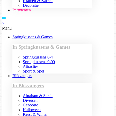
Kramen & Karren
Decoratie
Partytenten
×
Menu
Springkussens & Games
In Springkussens & Games
Springkussens 0-4
Springkussens 0-99
Attracties
Sport & Spel
Blikvangers
In Blikvangers
Abraham & Sarah
Diversen
Geboorte
Halloween
Kerst & Winter