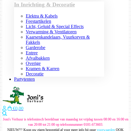
In Inrichting & Decoratie
Elektra & Kabels
Feestartikelen
Licht, Geluid & Special Effects
Verwarming & Ventilatoren
Kaarsenkandelaars, Vuurkorven &
Fakkels
Garderobe
Entree
Afvalbakken
Overige
Kramen & Karren
Decoratie
Partytenten
€0,00
Zoeken
Joni's Verhuur is telefoninsch bereikbaar van maandag tot vrijdag tussen 08:00 en 16:00 en
van 20:00 tot 21:00 op telefoonnummer 0181-673603.
NIEUW!!! Koop uw eigen bezorgtijd af voor meer info bij onze
voorwaarden
OOK