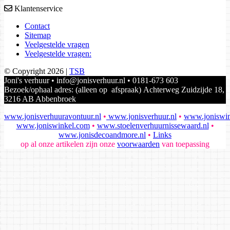
Klantenservice
Contact
Sitemap
Veelgestelde vragen
Veelgestelde vragen:
© Copyright 2026 |
TSB
Joni's verhuur • info@jonisverhuur.nl • 0181-673 603
Bezoek/ophaal adres: (alleen op afspraak) Achterweg Zuidzijde 18,
3216 AB Abbenbroek
www.jonisverhuuravontuur.nl
•
www.jonisverhuur.nl
•
www.joniswin
www.joniswinkel.com
•
www.stoelenverhuurnissewaard.nl
•
www.jonisdecoandmore.nl
•
Links
op al onze artikelen zijn onze
voorwaarden
van toepassing