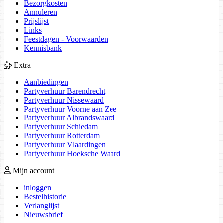
Bezorgkosten
Annuleren
Prijslijst
Links
Feestdagen - Voorwaarden
Kennisbank
Extra
Aanbiedingen
Partyverhuur Barendrecht
Partyverhuur Nissewaard
Partyverhuur Voorne aan Zee
Partyverhuur Albrandswaard
Partyverhuur Schiedam
Partyverhuur Rotterdam
Partyverhuur Vlaardingen
Partyverhuur Hoeksche Waard
Mijn account
inloggen
Bestelhistorie
Verlanglijst
Nieuwsbrief