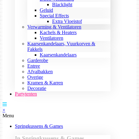
Blacklight
Geluid
Special Effects
Extra Vloeistof
Verwarming & Ventilatoren
Kachels & Heaters
Ventilatoren
Kaarsenkandelaars, Vuurkorven &
Fakkels
Kaarsenkandelaars
Garderobe
Entree
Afvalbakken
Overige
Kramen & Karren
Decoratie
Partytenten
×
Menu
Springkussens & Games
In Springkussens & Games