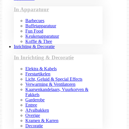
In Apparatuur
Barbecues
Buffetapparatuur
Fun Food
Keukenapparatuur
Koffie & Thee
Inrichting & Decoratie
In Inrichting & Decoratie
Elektra & Kabels
Feestartikelen
Licht, Geluid & Special Effects
Verwarming & Ventilatoren
Kaarsenkandelaars, Vuurkorven &
Fakkels
Garderobe
Entree
Afvalbakken
Overige
Kramen & Karren
Decoratie