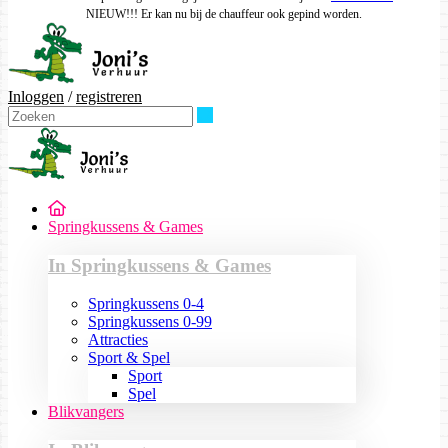
NIEUW!!! Er kan nu bij de chauffeur ook gepind worden.
Inloggen
/
registreren
Zoeken
Springkussens & Games
In Springkussens & Games
Springkussens 0-4
Springkussens 0-99
Attracties
Sport & Spel
Sport
Spel
Blikvangers