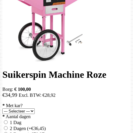
Suikerspin Machine Roze
Borg:
€ 100,00
€34,99
Excl. BTW:
€28,92
*
Met kar?
*
Aantal dagen
1 Dag
2 Dagen
(+€36,45)