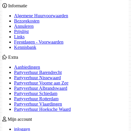
Informatie
Algemene Huurvoorwaarden
Bezorgkosten
Annuleren
Prijslijst
Links
Feestdagen - Voorwaarden
Kennisbank
Extra
Aanbiedingen
Partyverhuur Barendrecht
Partyverhuur Nissewaard
Partyverhuur Voorne aan Zee
Partyverhuur Albrandswaard
Partyverhuur Schiedam
Partyverhuur Rotterdam
Partyverhuur Vlaardingen
Partyverhuur Hoeksche Waard
Mijn account
inloggen