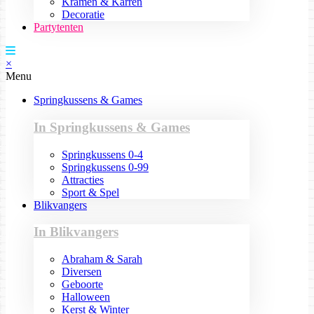
Kramen & Karren
Decoratie
Partytenten
×
Menu
Springkussens & Games
In Springkussens & Games
Springkussens 0-4
Springkussens 0-99
Attracties
Sport & Spel
Blikvangers
In Blikvangers
Abraham & Sarah
Diversen
Geboorte
Halloween
Kerst & Winter