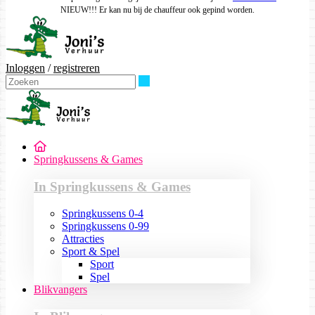
NIEUW!!! Er kan nu bij de chauffeur ook gepind worden.
Inloggen
/
registreren
Zoeken
Springkussens & Games
In Springkussens & Games
Springkussens 0-4
Springkussens 0-99
Attracties
Sport & Spel
Sport
Spel
Blikvangers