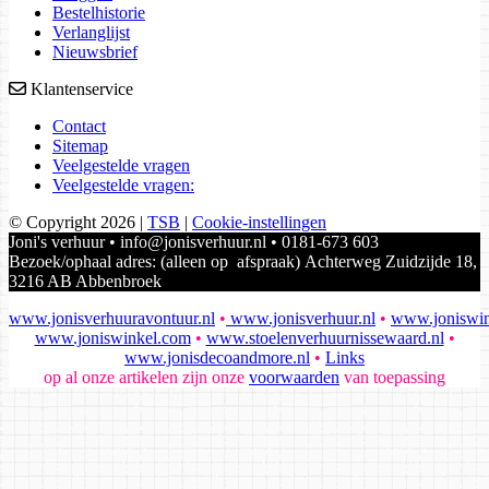
Bestelhistorie
Verlanglijst
Nieuwsbrief
Klantenservice
Contact
Sitemap
Veelgestelde vragen
Veelgestelde vragen:
© Copyright 2026
|
TSB
|
Cookie-instellingen
Joni's verhuur • info@jonisverhuur.nl • 0181-673 603
Bezoek/ophaal adres: (alleen op afspraak) Achterweg Zuidzijde 18,
3216 AB Abbenbroek
www.jonisverhuuravontuur.nl
•
www.jonisverhuur.nl
•
www.joniswin
www.joniswinkel.com
•
www.stoelenverhuurnissewaard.nl
•
www.jonisdecoandmore.nl
•
Links
op al onze artikelen zijn onze
voorwaarden
van toepassing