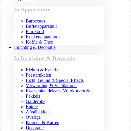
In Apparatuur
Barbecues
Buffetapparatuur
Fun Food
Keukenapparatuur
Koffie & Thee
Inrichting & Decoratie
In Inrichting & Decoratie
Elektra & Kabels
Feestartikelen
Licht, Geluid & Special Effects
Verwarming & Ventilatoren
Kaarsenkandelaars, Vuurkorven &
Fakkels
Garderobe
Entree
Afvalbakken
Overige
Kramen & Karren
Decoratie