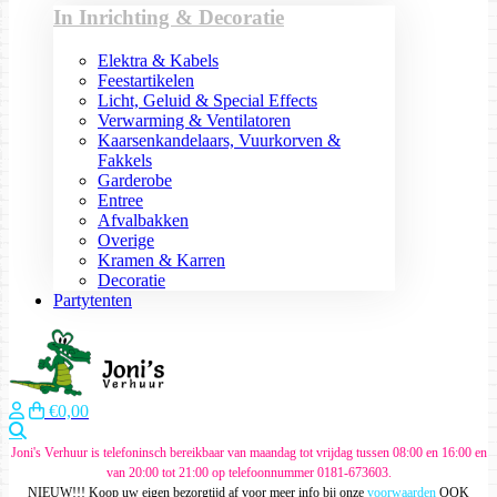
In Inrichting & Decoratie
Elektra & Kabels
Feestartikelen
Licht, Geluid & Special Effects
Verwarming & Ventilatoren
Kaarsenkandelaars, Vuurkorven &
Fakkels
Garderobe
Entree
Afvalbakken
Overige
Kramen & Karren
Decoratie
Partytenten
€0,00
Zoeken
Joni's Verhuur is telefoninsch bereikbaar van maandag tot vrijdag tussen 08:00 en 16:00 en
van 20:00 tot 21:00 op telefoonnummer 0181-673603.
NIEUW!!! Koop uw eigen bezorgtijd af voor meer info bij onze
voorwaarden
OOK