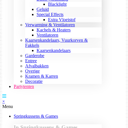
Blacklight
Geluid
Special Effects
Extra Vloeistof
Verwarming & Ventilatoren
Kachels & Heaters
Ventilatoren
Kaarsenkandelaars, Vuurkorven &
Fakkels
Kaarsenkandelaars
Garderobe
Entree
Afvalbakken
Overige
Kramen & Karren
Decoratie
Partytenten
×
Menu
Springkussens & Games
In Springkussens & Games