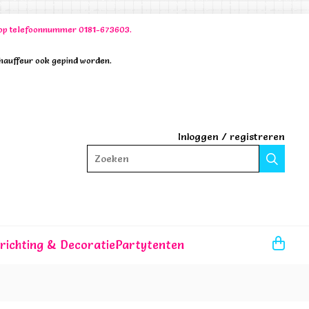
00 op telefoonnummer 0181-673603.
chauffeur ook gepind worden.
Inloggen
/
registreren
Zoeken
nrichting & Decoratie
Partytenten