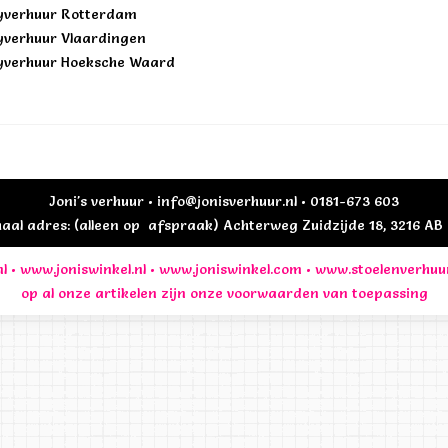
yverhuur Rotterdam
yverhuur Vlaardingen
yverhuur Hoeksche Waard
Joni's verhuur • info@jonisverhuur.nl • 0181-673 603
al adres: (alleen op afspraak) Achterweg Zuidzijde 18, 3216 A
l
•
www.joniswinkel.nl
•
www.joniswinkel.com
•
www.stoelenverhuu
op al onze artikelen zijn onze
voorwaarden
van toepassing