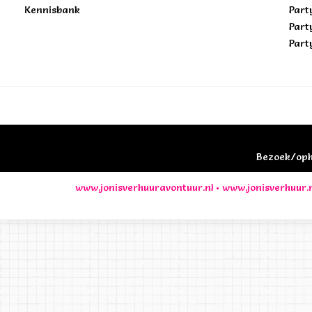
Kennisbank
Part
Part
Part
Bezoek/opha
www.jonisverhuuravontuur.nl
•
www.jonisverhuur.n