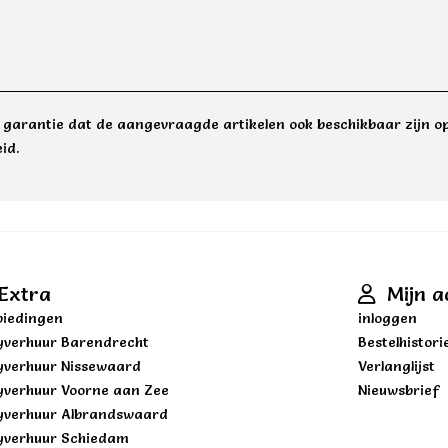
e garantie dat de aangevraagde artikelen ook beschikbaar zijn op
id.
Extra
Mijn a
iedingen
inloggen
yverhuur Barendrecht
Bestelhistori
yverhuur Nissewaard
Verlanglijst
yverhuur Voorne aan Zee
Nieuwsbrief
yverhuur Albrandswaard
yverhuur Schiedam