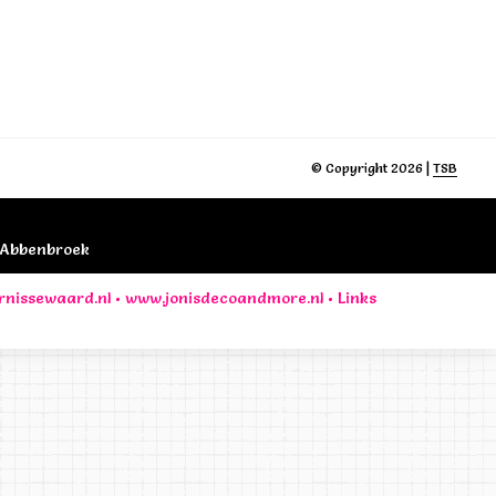
© Copyright 2026 |
TSB
B Abbenbroek
rnissewaard.nl
•
www.jonisdecoandmore.nl
•
Links