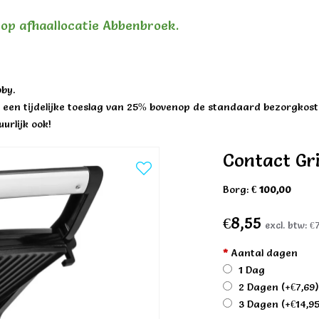
n op afhaallocatie Abbenbroek.
by.
een tijdelijke toeslag van 25% bovenop de standaard bezorgkost
urlijk ook!
Contact Gri
Borg:
€ 100,00
€8,55
excl. btw:
€
*
Aantal dagen
1 Dag
2 Dagen
(+€7,69
3 Dagen
(+€14,9