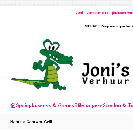
Joni's Verhuur is telefoninsch b
NIEUW!!! Koop uw eigen bezo
Springkussens & Games
Blikvangers
Stoelen & Ta
Home
>
Contact Grill