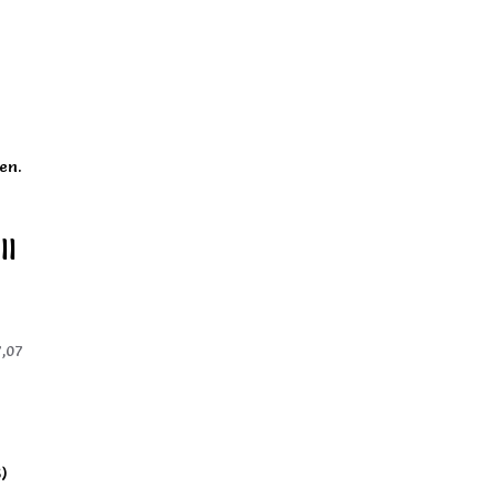
en.
ll
7,07
)
5)