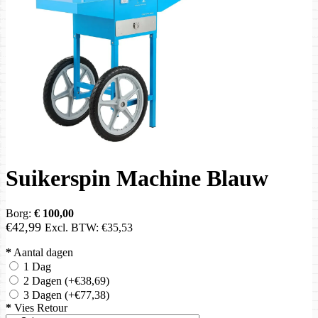
Suikerspin Machine Blauw
Borg:
€ 100,00
€42,99
Excl. BTW:
€35,53
*
Aantal dagen
1 Dag
2 Dagen
(+€38,69)
3 Dagen
(+€77,38)
*
Vies Retour