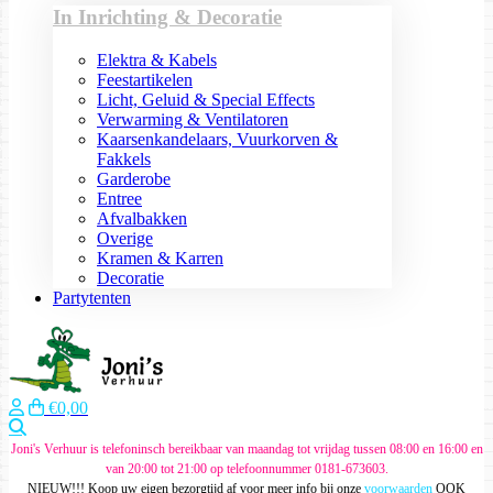
In Inrichting & Decoratie
Elektra & Kabels
Feestartikelen
Licht, Geluid & Special Effects
Verwarming & Ventilatoren
Kaarsenkandelaars, Vuurkorven &
Fakkels
Garderobe
Entree
Afvalbakken
Overige
Kramen & Karren
Decoratie
Partytenten
€0,00
Zoeken
Joni's Verhuur is telefoninsch bereikbaar van maandag tot vrijdag tussen 08:00 en 16:00 en
van 20:00 tot 21:00 op telefoonnummer 0181-673603.
NIEUW!!! Koop uw eigen bezorgtijd af voor meer info bij onze
voorwaarden
OOK