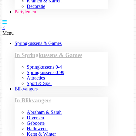
Kramen & Karren
Decoratie
Partytenten
×
Menu
Springkussens & Games
In Springkussens & Games
Springkussens 0-4
Springkussens 0-99
Attracties
Sport & Spel
Blikvangers
In Blikvangers
Abraham & Sarah
Diversen
Geboorte
Halloween
Kerst & Winter