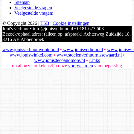
Sitemap
Veelgestelde vragen
Veelgestelde vragen:
© Copyright 2026
|
TSB
|
Cookie-instellingen
Joni's verhuur • info@jonisverhuur.nl • 0181-673 603
Bezoek/ophaal adres: (alleen op afspraak) Achterweg Zuidzijde 18,
3216 AB Abbenbroek
www.jonisverhuuravontuur.nl
•
www.jonisverhuur.nl
•
www.joniswin
www.joniswinkel.com
•
www.stoelenverhuurnissewaard.nl
•
www.jonisdecoandmore.nl
•
Links
op al onze artikelen zijn onze
voorwaarden
van toepassing