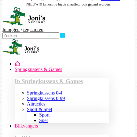
NIEUW!!! Er kan nu bij de chauffeur ook gepind worden.
Inloggen
/
registreren
Zoeken
Springkussens & Games
In Springkussens & Games
Springkussens 0-4
Springkussens 0-99
Attracties
Sport & Spel
Sport
Spel
Blikvangers