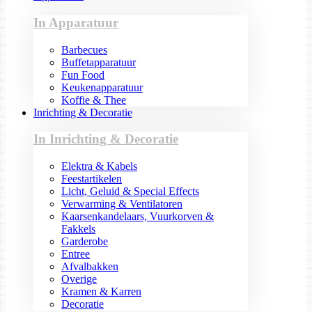
In Apparatuur
Barbecues
Buffetapparatuur
Fun Food
Keukenapparatuur
Koffie & Thee
Inrichting & Decoratie
In Inrichting & Decoratie
Elektra & Kabels
Feestartikelen
Licht, Geluid & Special Effects
Verwarming & Ventilatoren
Kaarsenkandelaars, Vuurkorven &
Fakkels
Garderobe
Entree
Afvalbakken
Overige
Kramen & Karren
Decoratie