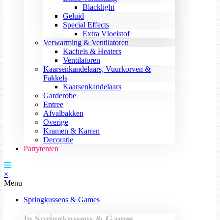
Blacklight
Geluid
Special Effects
Extra Vloeistof
Verwarming & Ventilatoren
Kachels & Heaters
Ventilatoren
Kaarsenkandelaars, Vuurkorven &
Fakkels
Kaarsenkandelaars
Garderobe
Entree
Afvalbakken
Overige
Kramen & Karren
Decoratie
Partytenten
×
Menu
Springkussens & Games
In Springkussens & Games