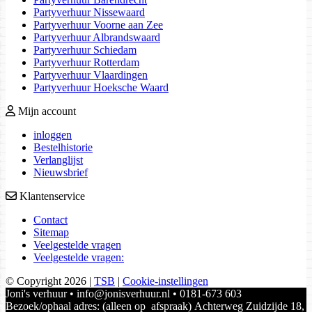
Partyverhuur Nissewaard
Partyverhuur Voorne aan Zee
Partyverhuur Albrandswaard
Partyverhuur Schiedam
Partyverhuur Rotterdam
Partyverhuur Vlaardingen
Partyverhuur Hoeksche Waard
Mijn account
inloggen
Bestelhistorie
Verlanglijst
Nieuwsbrief
Klantenservice
Contact
Sitemap
Veelgestelde vragen
Veelgestelde vragen:
© Copyright 2026
|
TSB
|
Cookie-instellingen
Joni's verhuur • info@jonisverhuur.nl • 0181-673 603
Bezoek/ophaal adres: (alleen op afspraak) Achterweg Zuidzijde 18,