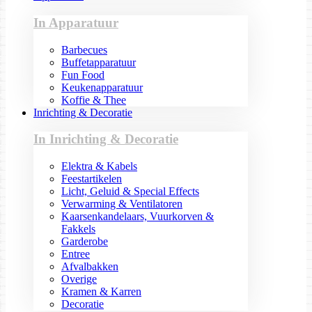
In Apparatuur
Barbecues
Buffetapparatuur
Fun Food
Keukenapparatuur
Koffie & Thee
Inrichting & Decoratie
In Inrichting & Decoratie
Elektra & Kabels
Feestartikelen
Licht, Geluid & Special Effects
Verwarming & Ventilatoren
Kaarsenkandelaars, Vuurkorven &
Fakkels
Garderobe
Entree
Afvalbakken
Overige
Kramen & Karren
Decoratie