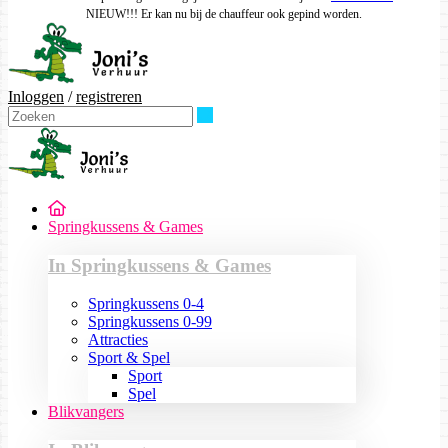
NIEUW!!! Er kan nu bij de chauffeur ook gepind worden.
Inloggen
/
registreren
Zoeken
Springkussens & Games
In Springkussens & Games
Springkussens 0-4
Springkussens 0-99
Attracties
Sport & Spel
Sport
Spel
Blikvangers