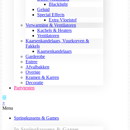
Blacklight
Geluid
Special Effects
Extra Vloeistof
Verwarming & Ventilatoren
Kachels & Heaters
Ventilatoren
Kaarsenkandelaars, Vuurkorven &
Fakkels
Kaarsenkandelaars
Garderobe
Entree
Afvalbakken
Overige
Kramen & Karren
Decoratie
Partytenten
×
Menu
Springkussens & Games
In Springkussens & Games