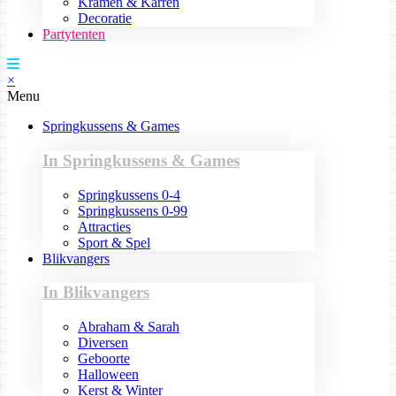
Kramen & Karren
Decoratie
Partytenten
×
Menu
Springkussens & Games
In Springkussens & Games
Springkussens 0-4
Springkussens 0-99
Attracties
Sport & Spel
Blikvangers
In Blikvangers
Abraham & Sarah
Diversen
Geboorte
Halloween
Kerst & Winter