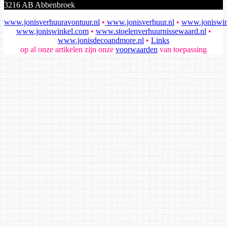
3216 AB Abbenbroek
www.jonisverhuuravontuur.nl
•
www.jonisverhuur.nl
•
www.joniswin
www.joniswinkel.com
•
www.stoelenverhuurnissewaard.nl
•
www.jonisdecoandmore.nl
•
Links
op al onze artikelen zijn onze
voorwaarden
van toepassing