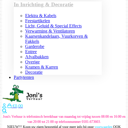
In Inrichting & Decoratie
Elektra & Kabels
Feestartikelen
Licht, Geluid & Special Effects
Verwarming & Ventilatoren
Kaarsenkandelaars, Vuurkorven &
Fakkels
Garderobe
Entree
Afvalbakken
Overige
Kramen & Karren
Decoratie
Partytenten
€0,00
Zoeken
Joni's Verhuur is telefoninsch bereikbaar van maandag tot vrijdag tussen 08:00 en 16:00 en
van 20:00 tot 21:00 op telefoonnummer 0181-673603.
NIEUW!!! Koop uw eigen bezorgtijd af voor meer info bij onze
voorwaarden
OOK