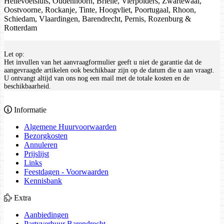
Hellevoetsluis, Oudenhoorn, Brielle, Vierpolders, Zwartewaal,
Oostvoorne, Rockanje, Tinte, Hoogvliet, Poortugaal, Rhoon,
Schiedam, Vlaardingen, Barendrecht, Pernis, Rozenburg &
Rotterdam
Let op:
Het invullen van het aanvraagformulier geeft u niet de garantie dat de
aangevraagde artikelen ook beschikbaar zijn op de datum die u aan vraagt.
U ontvangt altijd van ons nog een mail met de totale kosten en de
beschikbaarheid.
Informatie
Algemene Huurvoorwaarden
Bezorgkosten
Annuleren
Prijslijst
Links
Feestdagen - Voorwaarden
Kennisbank
Extra
Aanbiedingen
Partyverhuur Barendrecht