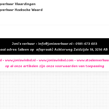
yverhuur Vlaardingen
yverhuur Hoeksche Waard
Joni's verhuur • info@jonisverhuur.nl • 0181-673 603
al adres: (alleen op afspraak) Achterweg Zuidzijde 18, 3216 A
l
•
www.joniswinkel.nl
•
www.joniswinkel.com
•
www.stoelenverhuu
op al onze artikelen zijn onze
voorwaarden
van toepassing