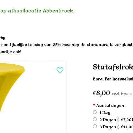
n op afhaallocatie Abbenbroek.
by.
een tijdelijke toeslag van 25% bovenop de standaard bezorgkost
urlijk ook!
Statafelrok
Borg:
Per hoeveelhe
€8,00
excl. btw:
€
*
Aantal dagen
1 Dag
2 Dagen
(+€7,20
3 Dagen
(+€14,0