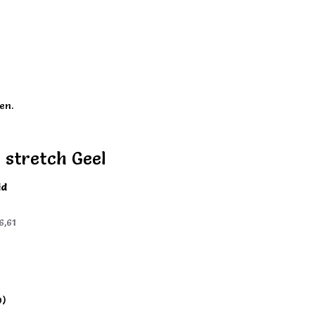
en.
 stretch Geel
id
6,61
)
0)