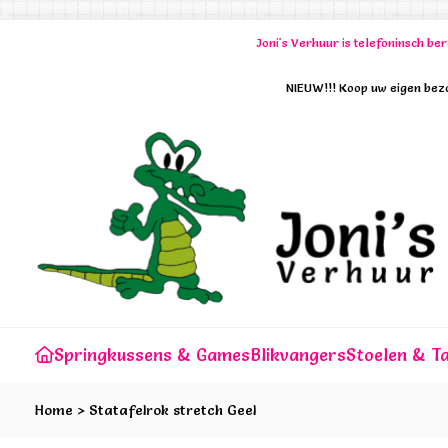
Joni's Verhuur is telefoninsch b
NIEUW!!! Koop uw eigen bezo
Springkussens & Games
Blikvangers
Stoelen & Ta
Home
>
Statafelrok stretch Geel