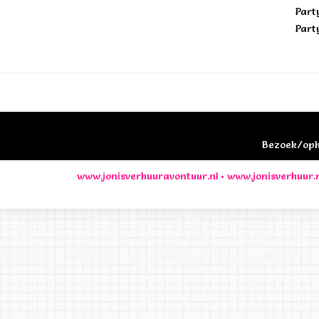
Part
Part
Bezoek/opha
www.jonisverhuuravontuur.nl
•
www.jonisverhuur.n