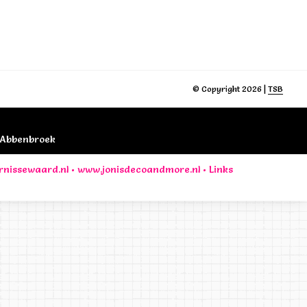
© Copyright 2026 |
TSB
B Abbenbroek
rnissewaard.nl
•
www.jonisdecoandmore.nl
•
Links