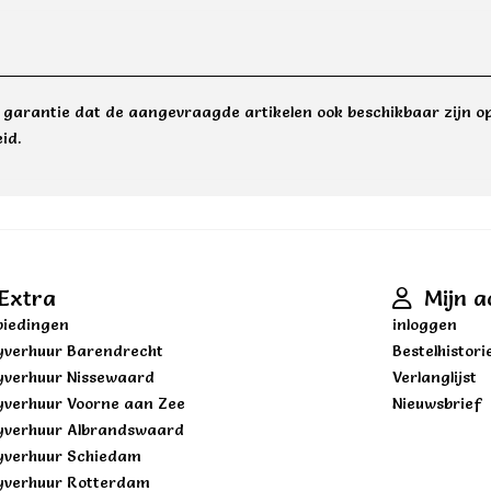
e garantie dat de aangevraagde artikelen ook beschikbaar zijn op
id.
Extra
Mijn a
iedingen
inloggen
yverhuur Barendrecht
Bestelhistori
yverhuur Nissewaard
Verlanglijst
yverhuur Voorne aan Zee
Nieuwsbrief
yverhuur Albrandswaard
yverhuur Schiedam
yverhuur Rotterdam