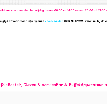
ereikbaar van maandag tot vrijdag tussen 08:00 en 16:00 en van 20:00 tot 21:
rgtijd af voor meer info bij onze
voorwaarden
OOK NIEUW!!! Er kan nu bij de 
fels
Bestek, Glazen & servies
Bar & Buffet
Apparatuur
I