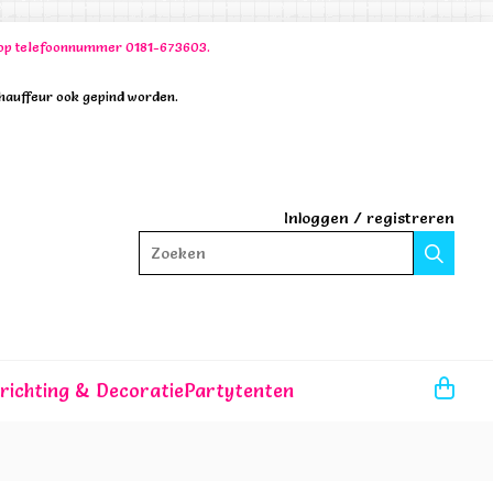
00 op telefoonnummer 0181-673603.
chauffeur ook gepind worden.
Inloggen
/
registreren
Zoeken
nrichting & Decoratie
Partytenten