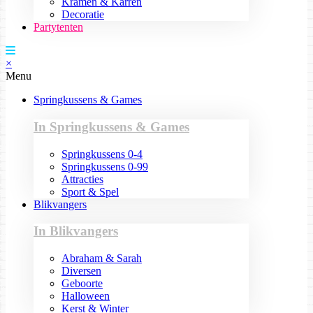
Kramen & Karren
Decoratie
Partytenten
×
Menu
Springkussens & Games
In Springkussens & Games
Springkussens 0-4
Springkussens 0-99
Attracties
Sport & Spel
Blikvangers
In Blikvangers
Abraham & Sarah
Diversen
Geboorte
Halloween
Kerst & Winter