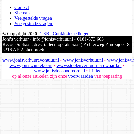
Contact
Sitemap
Veelgestelde vragen
Veelgestelde vragen:
© Copyright 2026
|
TSB
|
Cookie-instellingen
Joni's verhuur • info@jonisverhuur.nl • 0181-673 603
Bezoek/ophaal adres: (alleen op afspraak) Achterweg Zuidzijde 18,
3216 AB Abbenbroek
www.jonisverhuuravontuur.nl
•
www.jonisverhuur.nl
•
www.joniswin
www.joniswinkel.com
•
www.stoelenverhuurnissewaard.nl
•
www.jonisdecoandmore.nl
•
Links
op al onze artikelen zijn onze
voorwaarden
van toepassing