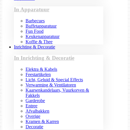
In Apparatuur
Barbecues
Buffetapparatuur
Fun Food
Keukenapparatuur
Koffie & Thee
Inrichting & Decoratie
In Inrichting & Decoratie
Elektra & Kabels
Feestartikelen
Licht, Geluid & Special Effects
Verwarming & Ventilatoren
Kaarsenkandelaars, Vuurkorven &
Fakkels
Garderobe
Entree
Afvalbakken
Overige
Kramen & Karren
Decoratie