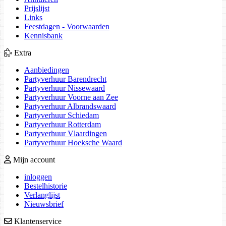
Prijslijst
Links
Feestdagen - Voorwaarden
Kennisbank
Extra
Aanbiedingen
Partyverhuur Barendrecht
Partyverhuur Nissewaard
Partyverhuur Voorne aan Zee
Partyverhuur Albrandswaard
Partyverhuur Schiedam
Partyverhuur Rotterdam
Partyverhuur Vlaardingen
Partyverhuur Hoeksche Waard
Mijn account
inloggen
Bestelhistorie
Verlanglijst
Nieuwsbrief
Klantenservice