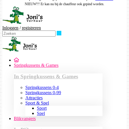
NIEUW!!! Er kan nu bij de chauffeur ook gepind worden.
Inloggen
/
registreren
Zoeken
Springkussens & Games
In Springkussens & Games
Springkussens 0-4
Springkussens 0-99
Attracties
Sport & Spel
Sport
Spel
Blikvangers