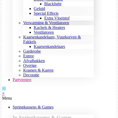
Blacklight
Geluid
Special Effects
Extra Vloeistof
Verwarming & Ventilatoren
Kachels & Heaters
Ventilatoren
Kaarsenkandelaars, Vuurkorven &
Fakkels
Kaarsenkandelaars
Garderobe
Entree
Afvalbakken
Overige
Kramen & Karren
Decoratie
Partytenten
×
Menu
Springkussens & Games
In Springkussens & Games