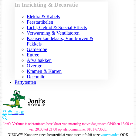
In Inrichting & Decoratie
Elektra & Kabels
Feestartikelen
Licht, Geluid & Special Effects
Verwarming & Ventilatoren
Kaarsenkandelaars, Vuurkorven &
Fakkels
Garderobe
Entree
Afvalbakken
Overige
Kramen & Karren
Decoratie
Partytenten
€0,00
Zoeken
Joni's Verhuur is telefoninsch bereikbaar van maandag tot vrijdag tussen 08:00 en 16:00 en
van 20:00 tot 21:00 op telefoonnummer 0181-673603.
NIEUW!!! Koop uw eigen bezorgtijd af voor meer info bij onze
voorwaarden
OOK