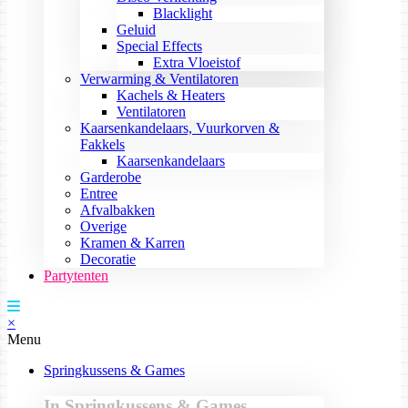
Blacklight
Geluid
Special Effects
Extra Vloeistof
Verwarming & Ventilatoren
Kachels & Heaters
Ventilatoren
Kaarsenkandelaars, Vuurkorven &
Fakkels
Kaarsenkandelaars
Garderobe
Entree
Afvalbakken
Overige
Kramen & Karren
Decoratie
Partytenten
×
Menu
Springkussens & Games
In Springkussens & Games