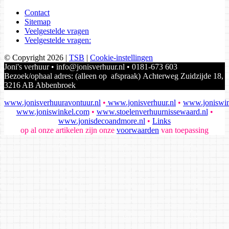
Contact
Sitemap
Veelgestelde vragen
Veelgestelde vragen:
© Copyright 2026
|
TSB
|
Cookie-instellingen
Joni's verhuur • info@jonisverhuur.nl • 0181-673 603
Bezoek/ophaal adres: (alleen op afspraak) Achterweg Zuidzijde 18,
3216 AB Abbenbroek
www.jonisverhuuravontuur.nl
•
www.jonisverhuur.nl
•
www.joniswin
www.joniswinkel.com
•
www.stoelenverhuurnissewaard.nl
•
www.jonisdecoandmore.nl
•
Links
op al onze artikelen zijn onze
voorwaarden
van toepassing