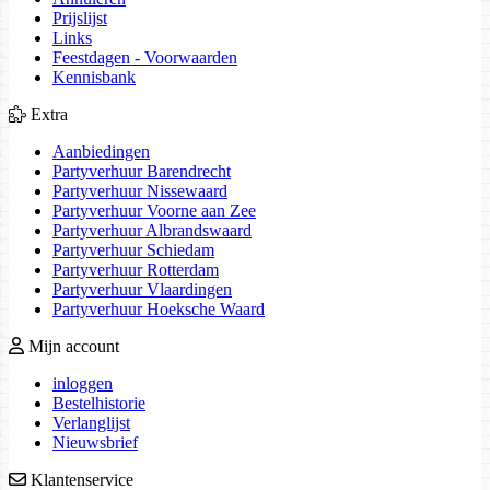
Prijslijst
Links
Feestdagen - Voorwaarden
Kennisbank
Extra
Aanbiedingen
Partyverhuur Barendrecht
Partyverhuur Nissewaard
Partyverhuur Voorne aan Zee
Partyverhuur Albrandswaard
Partyverhuur Schiedam
Partyverhuur Rotterdam
Partyverhuur Vlaardingen
Partyverhuur Hoeksche Waard
Mijn account
inloggen
Bestelhistorie
Verlanglijst
Nieuwsbrief
Klantenservice