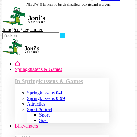
NIEUW!!! Er kan nu bij de chauffeur ook gepind worden.
Inloggen
/
registreren
Zoeken
Springkussens & Games
In Springkussens & Games
Springkussens 0-4
Springkussens 0-99
Attracties
Sport & Spel
Sport
Spel
Blikvangers