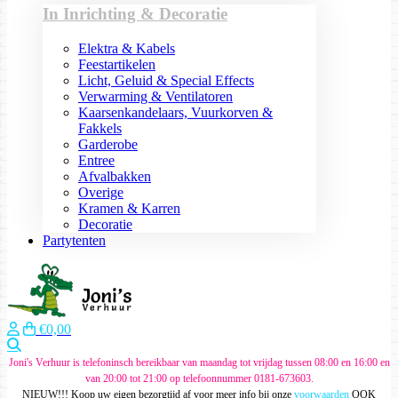
In Inrichting & Decoratie
Elektra & Kabels
Feestartikelen
Licht, Geluid & Special Effects
Verwarming & Ventilatoren
Kaarsenkandelaars, Vuurkorven &
Fakkels
Garderobe
Entree
Afvalbakken
Overige
Kramen & Karren
Decoratie
Partytenten
€0,00
Zoeken
Joni's Verhuur is telefoninsch bereikbaar van maandag tot vrijdag tussen 08:00 en 16:00 en
van 20:00 tot 21:00 op telefoonnummer 0181-673603.
NIEUW!!! Koop uw eigen bezorgtijd af voor meer info bij onze
voorwaarden
OOK