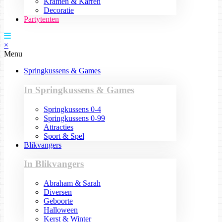
Kramen & Karren
Decoratie
Partytenten
×
Menu
Springkussens & Games
In Springkussens & Games
Springkussens 0-4
Springkussens 0-99
Attracties
Sport & Spel
Blikvangers
In Blikvangers
Abraham & Sarah
Diversen
Geboorte
Halloween
Kerst & Winter