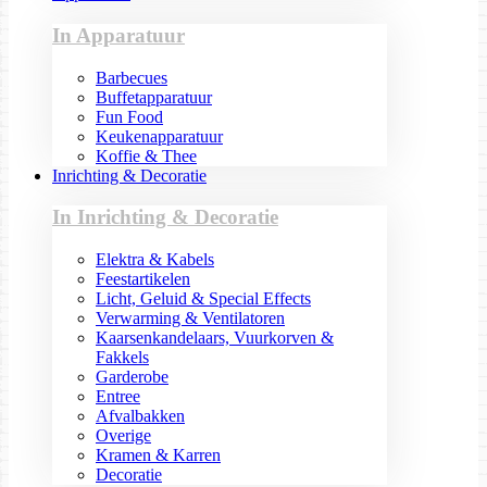
In Apparatuur
Barbecues
Buffetapparatuur
Fun Food
Keukenapparatuur
Koffie & Thee
Inrichting & Decoratie
In Inrichting & Decoratie
Elektra & Kabels
Feestartikelen
Licht, Geluid & Special Effects
Verwarming & Ventilatoren
Kaarsenkandelaars, Vuurkorven &
Fakkels
Garderobe
Entree
Afvalbakken
Overige
Kramen & Karren
Decoratie