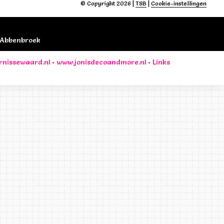
© Copyright 2026
|
TSB
|
Cookie-instellingen
B Abbenbroek
rnissewaard.nl
•
www.jonisdecoandmore.nl
•
Links