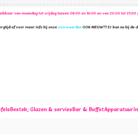
ereikbaar van maandag tot vrijdag tussen 08:00 en 16:00 en van 20:00 tot 21:
rgtijd af voor meer info bij onze
voorwaarden
OOK NIEUW!!! Er kan nu bij de 
fels
Bestek, Glazen & servies
Bar & Buffet
Apparatuur
I