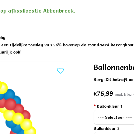
n op afhaallocatie Abbenbroek.
by.
een tijdelijke toeslag van 25% bovenop de standaard bezorgkost
urlijk ook!
Ballonnenb
Borg:
Dit betreft e
€75,99
excl. btw:
*
Ballonkleur 1
Ballonkleur 2