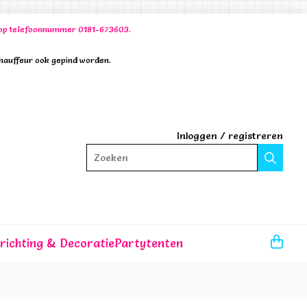
00 op telefoonnummer 0181-673603.
chauffeur ook gepind worden.
Inloggen
/
registreren
Zoeken
nrichting & Decoratie
Partytenten