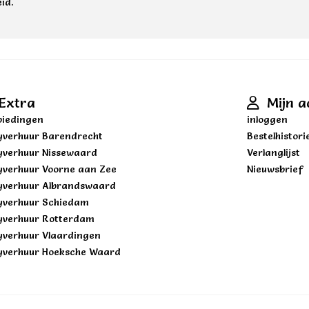
id.
Extra
Mijn a
iedingen
inloggen
yverhuur Barendrecht
Bestelhistori
yverhuur Nissewaard
Verlanglijst
yverhuur Voorne aan Zee
Nieuwsbrief
yverhuur Albrandswaard
yverhuur Schiedam
yverhuur Rotterdam
yverhuur Vlaardingen
yverhuur Hoeksche Waard