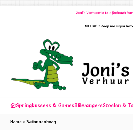
Joni's Verhuur is telefoninsch b
NIEUW!!! Koop uw eigen bezo
Springkussens & Games
Blikvangers
Stoelen & Ta
Home
>
Ballonnenboog