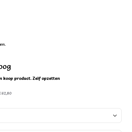
en.
oog
en koop product. Zelf opzetten
€62,80