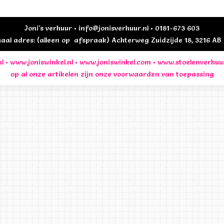
Joni's verhuur • info@jonisverhuur.nl • 0181-673 603
al adres: (alleen op afspraak) Achterweg Zuidzijde 18, 3216 A
l
•
www.joniswinkel.nl
•
www.joniswinkel.com
•
www.stoelenverhuu
op al onze artikelen zijn onze
voorwaarden
van toepassing