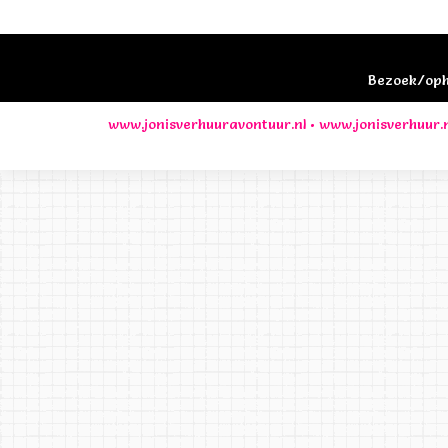
Bezoek/opha
www.jonisverhuuravontuur.nl
•
www.jonisverhuur.n