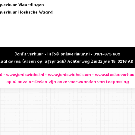
yverhuur Vlaardingen
yverhuur Hoeksche Waard
Joni's verhuur • info@jonisverhuur.nl • 0181-673 603
al adres: (alleen op afspraak) Achterweg Zuidzijde 18, 3216 A
l
•
www.joniswinkel.nl
•
www.joniswinkel.com
•
www.stoelenverhuu
op al onze artikelen zijn onze
voorwaarden
van toepassing