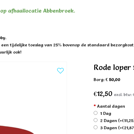
n op afhaallocatie Abbenbroek.
by.
een tijdelijke toeslag van 25% bovenop de standaard bezorgkost
urlijk ook!
Rode loper
Borg:
€ 50,00
€12,50
excl. btw:
*
Aantal dagen
1 Dag
2 Dagen
(+€11,25
3 Dagen
(+€21,87