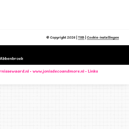
© Copyright 2026
|
TSB
|
Cookie-instellingen
B Abbenbroek
rnissewaard.nl
•
www.jonisdecoandmore.nl
•
Links