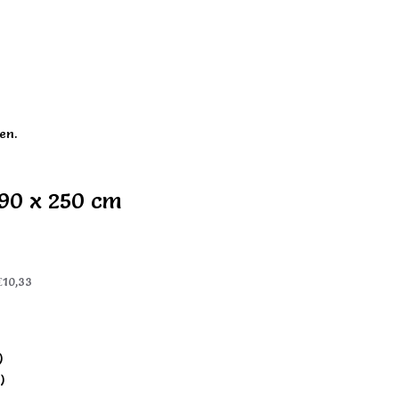
en.
 90 x 250 cm
€10,33
)
)