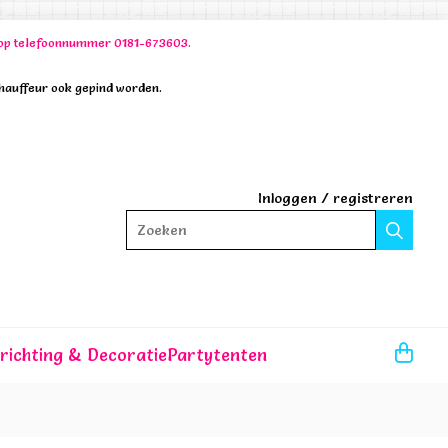
00 op telefoonnummer 0181-673603.
chauffeur ook gepind worden.
Inloggen
/
registreren
Zoeken
nrichting & Decoratie
Partytenten