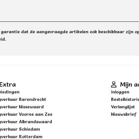
e garantie dat de aangevraagde artikelen ook beschikbaar zijn op
id.
Extra
Mijn a
iedingen
inloggen
yverhuur Barendrecht
Bestelhistori
yverhuur Nissewaard
Verlanglijst
yverhuur Voorne aan Zee
Nieuwsbrief
yverhuur Albrandswaard
yverhuur Schiedam
yverhuur Rotterdam