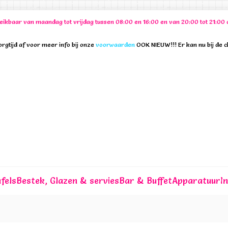
ereikbaar van maandag tot vrijdag tussen 08:00 en 16:00 en van 20:00 tot 21:
rgtijd af voor meer info bij onze
voorwaarden
OOK NIEUW!!! Er kan nu bij de 
fels
Bestek, Glazen & servies
Bar & Buffet
Apparatuur
I