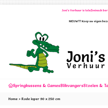
Joni's Verhuur is telefoninsch b
NIEUW!!! Koop uw eigen bezo
Springkussens & Games
Blikvangers
Stoelen & Ta
Home
>
Rode loper 90 x 250 cm