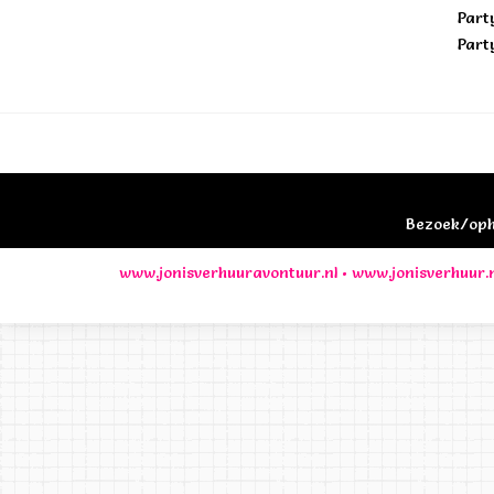
Part
Part
Bezoek/opha
www.jonisverhuuravontuur.nl
•
www.jonisverhuur.n