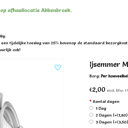
n op afhaallocatie Abbenbroek.
by.
een tijdelijke toeslag van 25% bovenop de standaard bezorgkost
urlijk ook!
Ijsemmer M
Borg:
Per hoeveelhe
€2,00
excl. btw:
€
*
Aantal dagen
1 Dag
2 Dagen
(+€1,80)
3 Dagen
(+€3,50