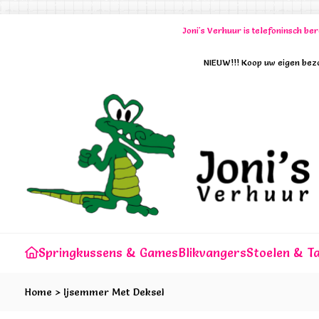
Joni's Verhuur is telefoninsch b
NIEUW!!! Koop uw eigen bezo
Springkussens & Games
Blikvangers
Stoelen & Ta
Home
>
Ijsemmer Met Deksel