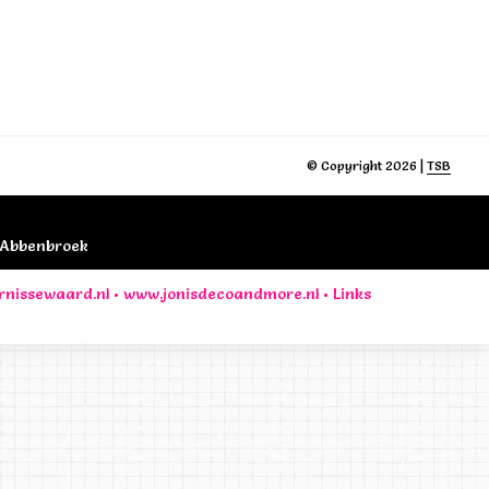
© Copyright 2026 |
TSB
B Abbenbroek
rnissewaard.nl
•
www.jonisdecoandmore.nl
•
Links