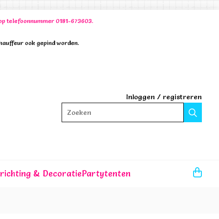
00 op telefoonnummer 0181-673603.
chauffeur ook gepind worden.
Inloggen
/
registreren
Zoeken
nrichting & Decoratie
Partytenten