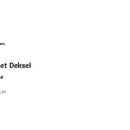
en.
et Deksel
id
1,65
)