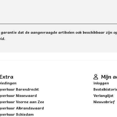
e garantie dat de aangevraagde artikelen ook beschikbaar zijn op
id.
Extra
Mijn a
iedingen
inloggen
yverhuur Barendrecht
Bestelhistori
yverhuur Nissewaard
Verlanglijst
yverhuur Voorne aan Zee
Nieuwsbrief
yverhuur Albrandswaard
yverhuur Schiedam