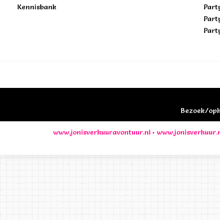
Kennisbank
Part
Part
Part
Bezoek/opha
www.jonisverhuuravontuur.nl
•
www.jonisverhuur.n