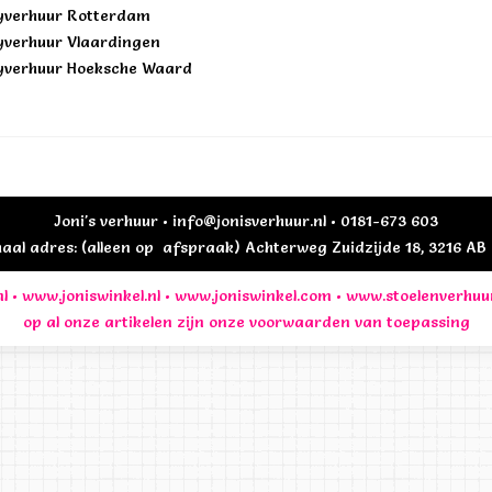
yverhuur Rotterdam
yverhuur Vlaardingen
yverhuur Hoeksche Waard
Joni's verhuur • info@jonisverhuur.nl • 0181-673 603
al adres: (alleen op afspraak) Achterweg Zuidzijde 18, 3216 A
l
•
www.joniswinkel.nl
•
www.joniswinkel.com
•
www.stoelenverhuu
op al onze artikelen zijn onze
voorwaarden
van toepassing