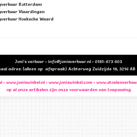
yverhuur Rotterdam
yverhuur Vlaardingen
yverhuur Hoeksche Waard
Joni's verhuur • info@jonisverhuur.nl • 0181-673 603
al adres: (alleen op afspraak) Achterweg Zuidzijde 18, 3216 A
l
•
www.joniswinkel.nl
•
www.joniswinkel.com
•
www.stoelenverhuu
op al onze artikelen zijn onze
voorwaarden
van toepassing