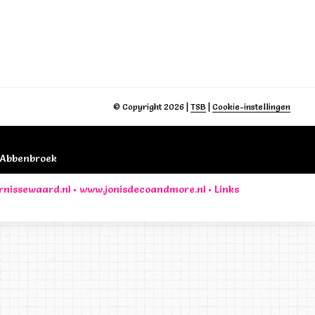
© Copyright 2026
|
TSB
|
Cookie-instellingen
B Abbenbroek
rnissewaard.nl
•
www.jonisdecoandmore.nl
•
Links