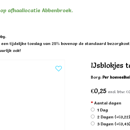
n op afhaallocatie Abbenbroek.
by.
een tijdelijke toeslag van 25% bovenop de standaard bezorgkost
urlijk ook!
IJsblokjes t
Borg:
Per hoeveelhe
€0,25
excl. btw:
€0
*
Aantal dagen
1 Dag
2 Dagen
(+€0,22
3 Dagen
(+€0,43