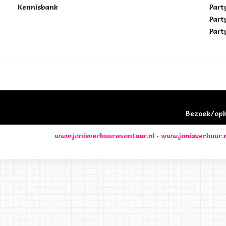
Kennisbank
Part
Part
Part
Bezoek/opha
www.jonisverhuuravontuur.nl
•
www.jonisverhuur.n