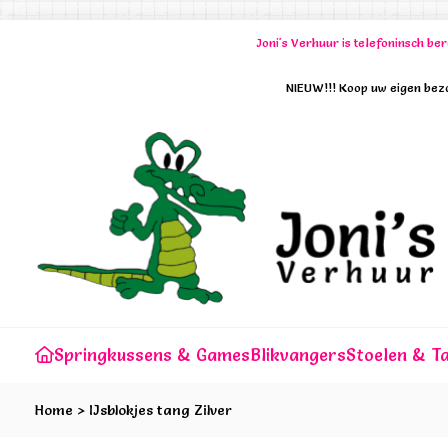
Joni's Verhuur is telefoninsch b
NIEUW!!! Koop uw eigen bezo
Springkussens & Games
Blikvangers
Stoelen & Ta
Home
>
IJsblokjes tang Zilver