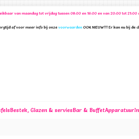
ereikbaar van maandag tot vrijdag tussen 08:00 en 16:00 en van 20:00 tot 21:
rgtijd af voor meer info bij onze
voorwaarden
OOK NIEUW!!! Er kan nu bij de 
fels
Bestek, Glazen & servies
Bar & Buffet
Apparatuur
I