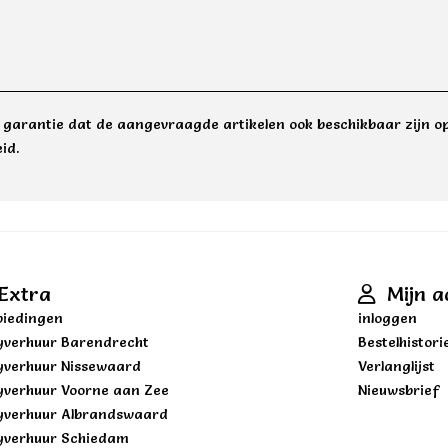
e garantie dat de aangevraagde artikelen ook beschikbaar zijn op
id.
Extra
Mijn a
iedingen
inloggen
yverhuur Barendrecht
Bestelhistori
yverhuur Nissewaard
Verlanglijst
yverhuur Voorne aan Zee
Nieuwsbrief
yverhuur Albrandswaard
yverhuur Schiedam