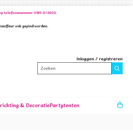
00 op telefoonnummer 0181-673603.
chauffeur ook gepind worden.
Inloggen
/
registreren
Zoeken
nrichting & Decoratie
Partytenten