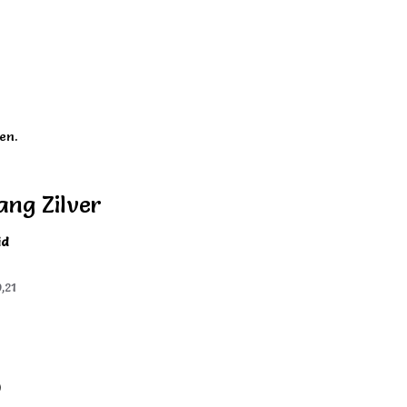
en.
ang Zilver
id
,21
)
)