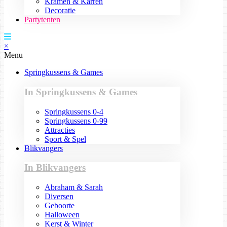
Kramen & Karren
Decoratie
Partytenten
×
Menu
Springkussens & Games
In Springkussens & Games
Springkussens 0-4
Springkussens 0-99
Attracties
Sport & Spel
Blikvangers
In Blikvangers
Abraham & Sarah
Diversen
Geboorte
Halloween
Kerst & Winter