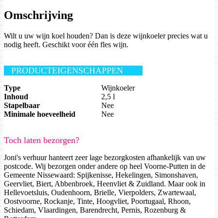
Omschrijving
Wilt u uw wijn koel houden? Dan is deze wijnkoeler precies wat u
nodig heeft. Geschikt voor één fles wijn.
PRODUCTEIGENSCHAPPEN
Type
Wijnkoeler
Inhoud
2,5 l
Stapelbaar
Nee
Minimale hoeveelheid
Nee
Toch laten bezorgen?
Joni's verhuur hanteert zeer lage bezorgkosten afhankelijk van uw
postcode. Wij bezorgen onder andere op heel Voorne-Putten in de
Gemeente Nissewaard: Spijkenisse, Hekelingen, Simonshaven,
Geervliet, Biert, Abbenbroek, Heenvliet & Zuidland. Maar ook in
Hellevoetsluis, Oudenhoorn, Brielle, Vierpolders, Zwartewaal,
Oostvoorne, Rockanje, Tinte, Hoogvliet, Poortugaal, Rhoon,
Schiedam, Vlaardingen, Barendrecht, Pernis, Rozenburg &