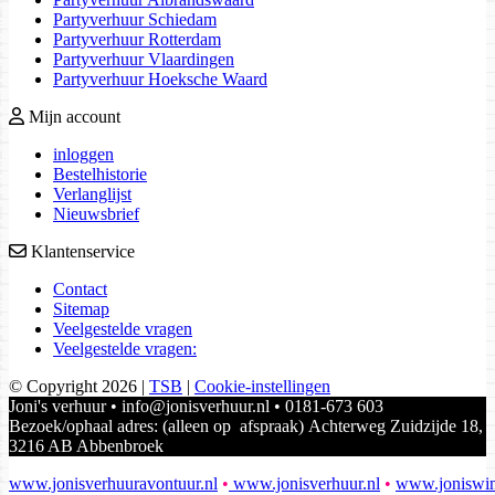
Partyverhuur Schiedam
Partyverhuur Rotterdam
Partyverhuur Vlaardingen
Partyverhuur Hoeksche Waard
Mijn account
inloggen
Bestelhistorie
Verlanglijst
Nieuwsbrief
Klantenservice
Contact
Sitemap
Veelgestelde vragen
Veelgestelde vragen:
© Copyright 2026
|
TSB
|
Cookie-instellingen
Joni's verhuur • info@jonisverhuur.nl • 0181-673 603
Bezoek/ophaal adres: (alleen op afspraak) Achterweg Zuidzijde 18,
3216 AB Abbenbroek
www.jonisverhuuravontuur.nl
•
www.jonisverhuur.nl
•
www.joniswin