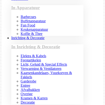
In Apparatuur
Barbecues
Buffetapparatuur
Fun Food
Keukenapparatuur
Koffie & Thee
Inrichting & Decoratie
In Inrichting & Decoratie
Elektra & Kabels
Feestartikelen
Licht, Geluid & Special Effects
Verwarming & Ventilatoren
Kaarsenkandelaars, Vuurkorven &
Fakkels
Garderobe
Entree
Afvalbakken
Overige
Kramen & Karren
Decoratie