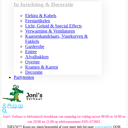
In Inrichting & Decoratie
Elektra & Kabels
Feestartikelen
Licht, Geluid & Special Effects
Verwarming & Ventilatoren
Kaarsenkandelaars, Vuurkorven &
Fakkels
Garderobe
Entree
Afvalbakken
Overige
Kramen & Karren
Decoratie
Partytenten
€0,00
Zoeken
Joni's Verhuur is telefoninsch bereikbaar van maandag tot vrijdag tussen 08:00 en 16:00 en
van 20:00 tot 21:00 op telefoonnummer 0181-673603.
NIEUW!!! Koop uw eigen bezorgtijd af voor meer info bij onze
voorwaarden
OOK