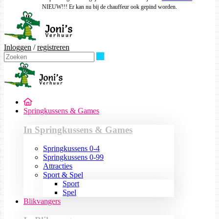
NIEUW!!! Er kan nu bij de chauffeur ook gepind worden.
Inloggen
/
registreren
Zoeken
Springkussens & Games
In Springkussens & Games
Springkussens 0-4
Springkussens 0-99
Attracties
Sport & Spel
Sport
Spel
Blikvangers