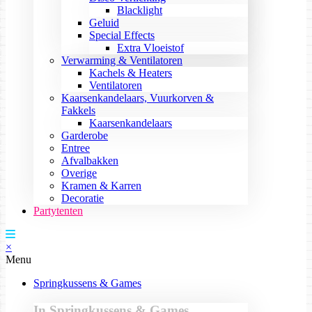
Blacklight
Geluid
Special Effects
Extra Vloeistof
Verwarming & Ventilatoren
Kachels & Heaters
Ventilatoren
Kaarsenkandelaars, Vuurkorven &
Fakkels
Kaarsenkandelaars
Garderobe
Entree
Afvalbakken
Overige
Kramen & Karren
Decoratie
Partytenten
×
Menu
Springkussens & Games
In Springkussens & Games