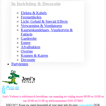
In Inrichting & Decoratie
Elektra & Kabels
Feestartikelen
Licht, Geluid & Special Effects
Verwarming & Ventilatoren
Kaarsenkandelaars, Vuurkorven &
Fakkels
Garderobe
Entree
Afvalbakken
Overige
Kramen & Karren
Decoratie
Partytenten
€0,00
Zoeken
Joni's Verhuur is telefoninsch bereikbaar van maandag tot vrijdag tussen 08:00 en 16:00 en
van 20:00 tot 21:00 op telefoonnummer 0181-673603.
NIEUW!!! Koop uw eigen bezorgtijd af voor meer info bij onze
voorwaarden
OOK