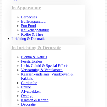
In Apparatuur
Barbecues
Buffetapparatuur
Fun Food
Keukenapparatuur
Koffie & Thee
Inrichting & Decoratie
In Inrichting & Decoratie
Elektra & Kabels
Feestartikelen
Licht, Geluid & Special Effects
Verwarming & Ventilatoren
Kaarsenkandelaars, Vuurkorven &
Fakkels
Garderobe
Entree
Afvalbakken
Overige
Kramen & Karren
Decoratie