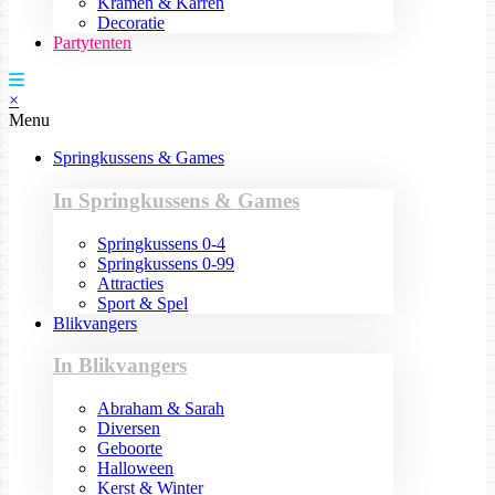
Kramen & Karren
Decoratie
Partytenten
×
Menu
Springkussens & Games
In Springkussens & Games
Springkussens 0-4
Springkussens 0-99
Attracties
Sport & Spel
Blikvangers
In Blikvangers
Abraham & Sarah
Diversen
Geboorte
Halloween
Kerst & Winter