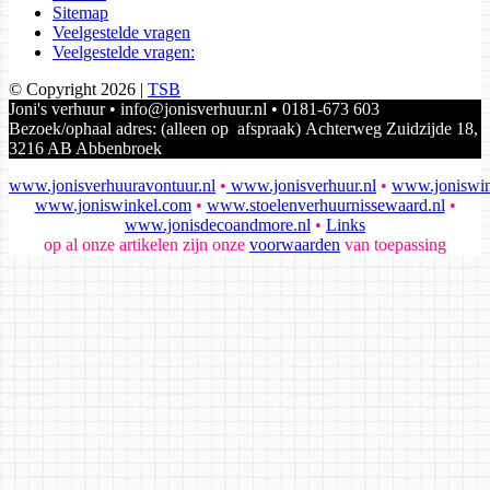
Sitemap
Veelgestelde vragen
Veelgestelde vragen:
© Copyright 2026 |
TSB
Joni's verhuur • info@jonisverhuur.nl • 0181-673 603
Bezoek/ophaal adres: (alleen op afspraak) Achterweg Zuidzijde 18,
3216 AB Abbenbroek
www.jonisverhuuravontuur.nl
•
www.jonisverhuur.nl
•
www.joniswin
www.joniswinkel.com
•
www.stoelenverhuurnissewaard.nl
•
www.jonisdecoandmore.nl
•
Links
op al onze artikelen zijn onze
voorwaarden
van toepassing