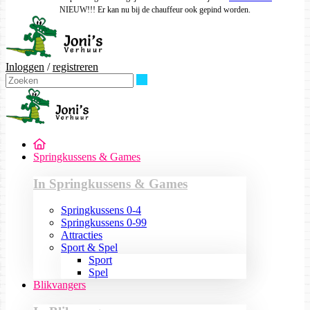
NIEUW!!! Er kan nu bij de chauffeur ook gepind worden.
Inloggen
/
registreren
Zoeken
Springkussens & Games
In Springkussens & Games
Springkussens 0-4
Springkussens 0-99
Attracties
Sport & Spel
Sport
Spel
Blikvangers