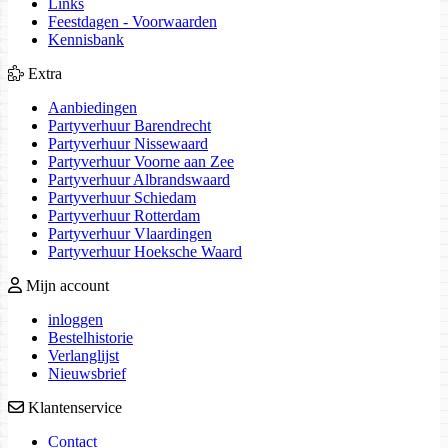
Links
Feestdagen - Voorwaarden
Kennisbank
Extra
Aanbiedingen
Partyverhuur Barendrecht
Partyverhuur Nissewaard
Partyverhuur Voorne aan Zee
Partyverhuur Albrandswaard
Partyverhuur Schiedam
Partyverhuur Rotterdam
Partyverhuur Vlaardingen
Partyverhuur Hoeksche Waard
Mijn account
inloggen
Bestelhistorie
Verlanglijst
Nieuwsbrief
Klantenservice
Contact