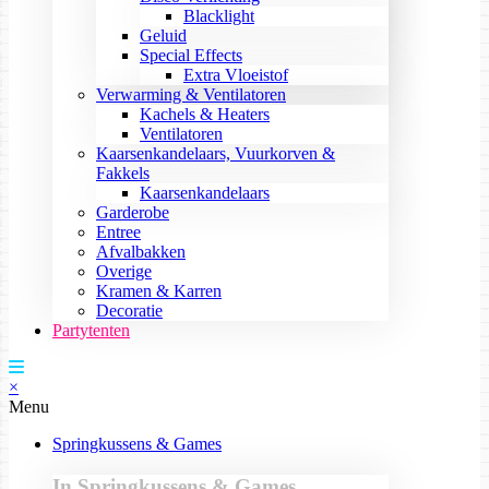
Blacklight
Geluid
Special Effects
Extra Vloeistof
Verwarming & Ventilatoren
Kachels & Heaters
Ventilatoren
Kaarsenkandelaars, Vuurkorven &
Fakkels
Kaarsenkandelaars
Garderobe
Entree
Afvalbakken
Overige
Kramen & Karren
Decoratie
Partytenten
×
Menu
Springkussens & Games
In Springkussens & Games