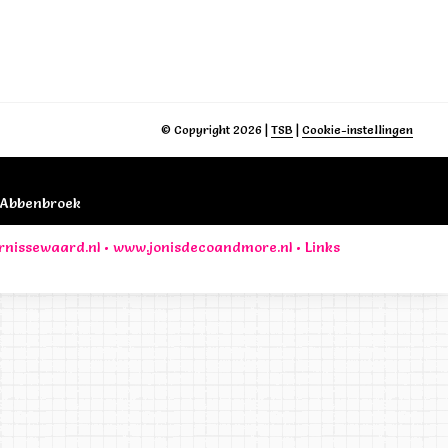
© Copyright 2026
|
TSB
|
Cookie-instellingen
B Abbenbroek
rnissewaard.nl
•
www.jonisdecoandmore.nl
•
Links