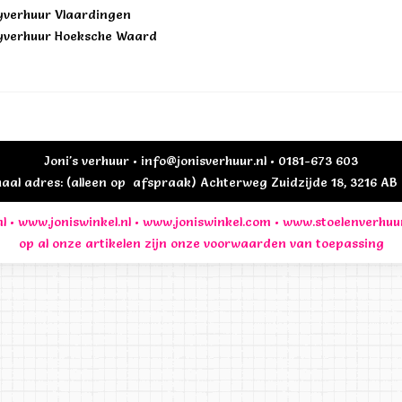
yverhuur Vlaardingen
yverhuur Hoeksche Waard
Joni's verhuur • info@jonisverhuur.nl • 0181-673 603
al adres: (alleen op afspraak) Achterweg Zuidzijde 18, 3216 A
l
•
www.joniswinkel.nl
•
www.joniswinkel.com
•
www.stoelenverhuu
op al onze artikelen zijn onze
voorwaarden
van toepassing