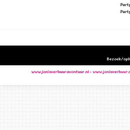
Part
Part
Bezoek/opha
www.jonisverhuuravontuur.nl
•
www.jonisverhuur.n