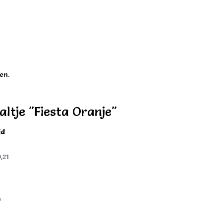
en.
ltje "Fiesta Oranje"
id
,21
)