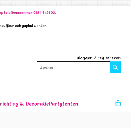
00 op telefoonnummer 0181-673603.
chauffeur ook gepind worden.
Inloggen
/
registreren
Zoeken
nrichting & Decoratie
Partytenten