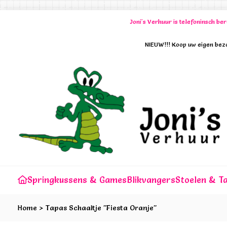
Joni's Verhuur is telefoninsch b
NIEUW!!! Koop uw eigen bezo
Springkussens & Games
Blikvangers
Stoelen & Ta
Home
>
Tapas Schaaltje "Fiesta Oranje"