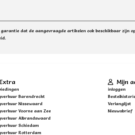
e garantie dat de aangevraagde artikelen ook beschikbaar zijn op
id.
Extra
Mijn a
iedingen
inloggen
yverhuur Barendrecht
Bestelhistori
yverhuur Nissewaard
Verlanglijst
yverhuur Voorne aan Zee
Nieuwsbrief
yverhuur Albrandswaard
yverhuur Schiedam
yverhuur Rotterdam