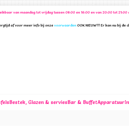
ereikbaar van maandag tot vrijdag tussen 08:00 en 16:00 en van 20:00 tot 21:
rgtijd af voor meer info bij onze
voorwaarden
OOK NIEUW!!! Er kan nu bij de 
fels
Bestek, Glazen & servies
Bar & Buffet
Apparatuur
I