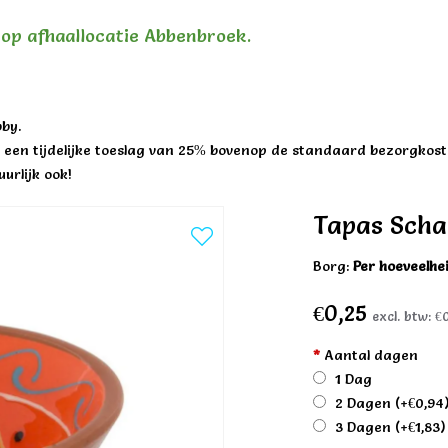
n op afhaallocatie Abbenbroek.
by.
een tijdelijke toeslag van 25% bovenop de standaard bezorgkost
urlijk ook!
Tapas Schaa
Borg:
Per hoeveelhe
€0,25
excl. btw:
€0
*
Aantal dagen
1 Dag
2 Dagen
(+€0,94
3 Dagen
(+€1,83)