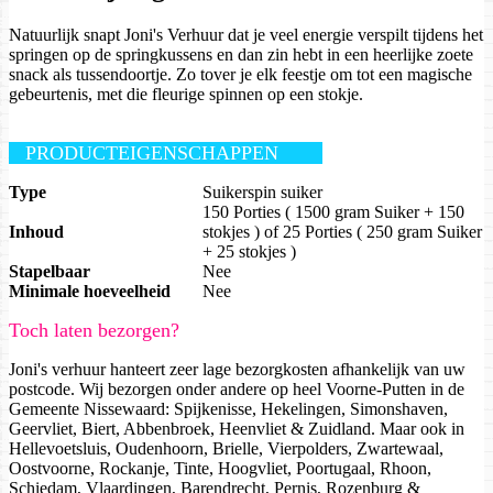
Natuurlijk snapt Joni's Verhuur dat je veel energie verspilt tijdens het
springen op de springkussens en dan zin hebt in een heerlijke zoete
snack als tussendoortje. Zo tover je elk feestje om tot een magische
gebeurtenis, met die fleurige spinnen op een stokje.
PRODUCTEIGENSCHAPPEN
Type
Suikerspin suiker
150 Porties ( 1500 gram Suiker + 150
Inhoud
stokjes ) of 25 Porties ( 250 gram Suiker
+ 25 stokjes )
Stapelbaar
Nee
Minimale hoeveelheid
Nee
Toch laten bezorgen?
Joni's verhuur hanteert zeer lage bezorgkosten afhankelijk van uw
postcode. Wij bezorgen onder andere op heel Voorne-Putten in de
Gemeente Nissewaard: Spijkenisse, Hekelingen, Simonshaven,
Geervliet, Biert, Abbenbroek, Heenvliet & Zuidland. Maar ook in
Hellevoetsluis, Oudenhoorn, Brielle, Vierpolders, Zwartewaal,
Oostvoorne, Rockanje, Tinte, Hoogvliet, Poortugaal, Rhoon,
Schiedam, Vlaardingen, Barendrecht, Pernis, Rozenburg &