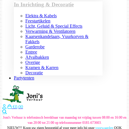
In Inrichting & Decoratie
Elektra & Kabels
Feestartikelen
Licht, Geluid & Special Effects
Verwarming & Ventilatoren
Kaarsenkandelaars, Vuurkorven &
Fakkels
Garderobe
Entree
Afvalbakken
Overige
Kramen & Karren
Decoratie
Partytenten
€0,00
Zoeken
Joni's Verhuur is telefoninsch bereikbaar van maandag tot vrijdag tussen 08:00 en 16:00 en
van 20:00 tot 21:00 op telefoonnummer 0181-673603.
NIEUW!!! Koop uw eigen bezorgtijd af voor meer info bij onze
voorwaarden
OOK