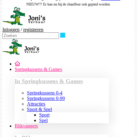
NIEUW!!! Er kan nu bij de chauffeur ook gepind worden.
Inloggen
/
registreren
Zoeken
Springkussens & Games
In Springkussens & Games
Springkussens 0-4
Springkussens 0-99
Attracties
Sport & Spel
Sport
Spel
Blikvangers