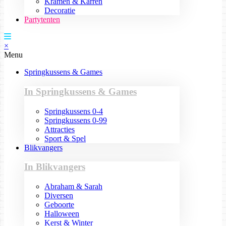
Kramen & Karren
Decoratie
Partytenten
×
Menu
Springkussens & Games
In Springkussens & Games
Springkussens 0-4
Springkussens 0-99
Attracties
Sport & Spel
Blikvangers
In Blikvangers
Abraham & Sarah
Diversen
Geboorte
Halloween
Kerst & Winter