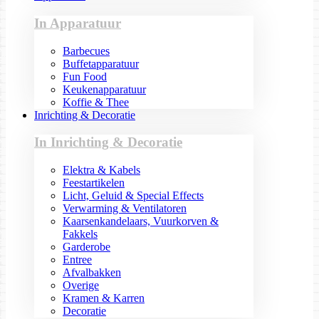
In Apparatuur
Barbecues
Buffetapparatuur
Fun Food
Keukenapparatuur
Koffie & Thee
Inrichting & Decoratie
In Inrichting & Decoratie
Elektra & Kabels
Feestartikelen
Licht, Geluid & Special Effects
Verwarming & Ventilatoren
Kaarsenkandelaars, Vuurkorven &
Fakkels
Garderobe
Entree
Afvalbakken
Overige
Kramen & Karren
Decoratie