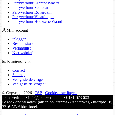
Partyverhuur Albrandswaard
Partyverhuur Schiedam
Partyverhuur Rotterdam
Partyverhuur Vlaardingen
Partyverhuur Hoeksche Waard
Mijn account
inloggen
Bestelhistorie
Verlanglijst
Nieuwsbrief
Klantenservice
Contact
Sitemap
Veelgestelde vragen
Veelgestelde vragen:
© Copyright 2026
|
TSB
|
Cookie-instellingen
Joni's verhuur • info@jonisverhuur.nl • 0181-673 603
Bezoek/ophaal adres: (alleen op afspraak) Achterweg Zuidzijde 18,
3216 AB Abbenbroek