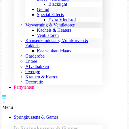
Blacklight
Geluid
Special Effects
Extra Vloeistof
Verwarming & Ventilatoren
Kachels & Heaters
Ventilatoren
Kaarsenkandelaars, Vuurkorven &
Fakkels
Kaarsenkandelaars
Garderobe
Entree
Afvalbakken
Overige
Kramen & Karren
Decoratie
Partytenten
×
Menu
Springkussens & Games
In Springkussens & Games