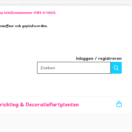
00 op telefoonnummer 0181-673603.
chauffeur ook gepind worden.
Inloggen
/
registreren
Zoeken
nrichting & Decoratie
Partytenten