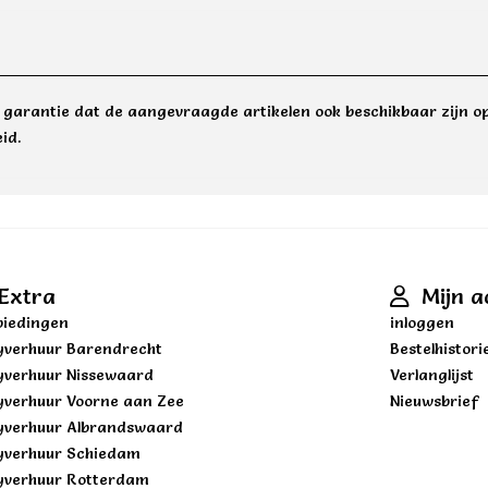
e garantie dat de aangevraagde artikelen ook beschikbaar zijn op
id.
Extra
Mijn a
iedingen
inloggen
yverhuur Barendrecht
Bestelhistori
yverhuur Nissewaard
Verlanglijst
yverhuur Voorne aan Zee
Nieuwsbrief
yverhuur Albrandswaard
yverhuur Schiedam
yverhuur Rotterdam