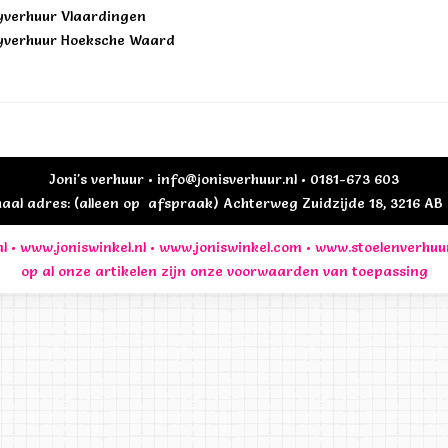
yverhuur Vlaardingen
yverhuur Hoeksche Waard
Joni's verhuur • info@jonisverhuur.nl • 0181-673 603
al adres: (alleen op afspraak) Achterweg Zuidzijde 18, 3216 A
l
•
www.joniswinkel.nl
•
www.joniswinkel.com
•
www.stoelenverhuu
op al onze artikelen zijn onze
voorwaarden
van toepassing