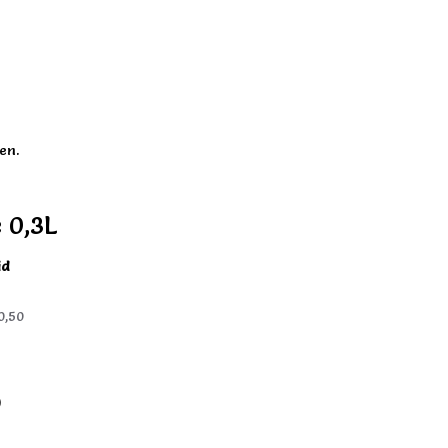
en.
e 0,3L
id
0,50
)