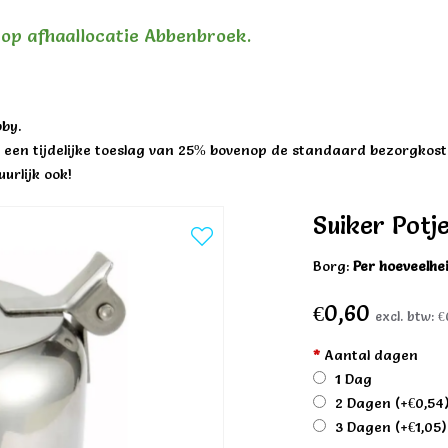
n op afhaallocatie Abbenbroek.
by.
een tijdelijke toeslag van 25% bovenop de standaard bezorgkost
urlijk ook!
Suiker Potj
Borg:
Per hoeveelhe
€0,60
excl. btw:
€
*
Aantal dagen
1 Dag
2 Dagen
(+€0,54
3 Dagen
(+€1,05)