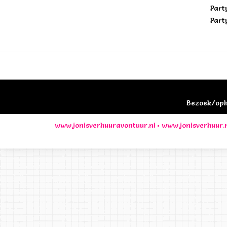
Part
Part
Bezoek/opha
www.jonisverhuuravontuur.nl
•
www.jonisverhuur.n