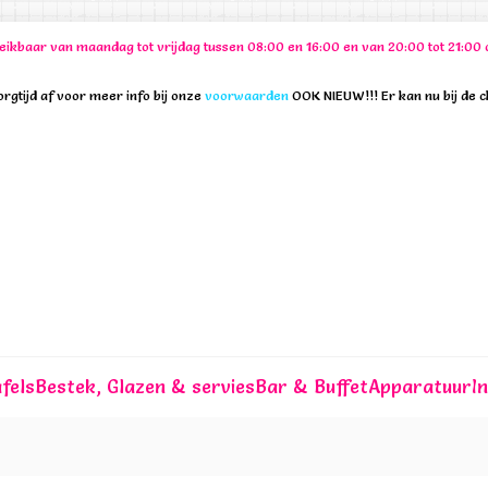
ereikbaar van maandag tot vrijdag tussen 08:00 en 16:00 en van 20:00 tot 21:
rgtijd af voor meer info bij onze
voorwaarden
OOK NIEUW!!! Er kan nu bij de 
fels
Bestek, Glazen & servies
Bar & Buffet
Apparatuur
I