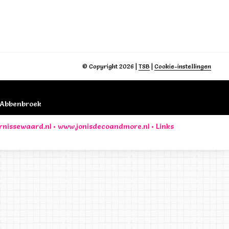
© Copyright 2026
|
TSB
|
Cookie-instellingen
B Abbenbroek
rnissewaard.nl
•
www.jonisdecoandmore.nl
•
Links