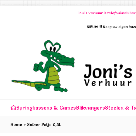
Joni's Verhuur is telefoninsch b
NIEUW!!! Koop uw eigen bezo
Springkussens & Games
Blikvangers
Stoelen & Ta
Home
>
Suiker Potje 0,3L