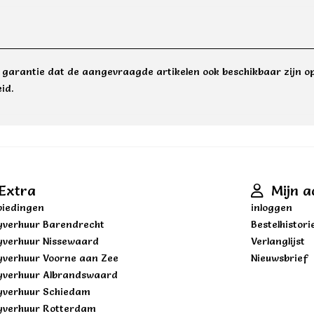
e garantie dat de aangevraagde artikelen ook beschikbaar zijn op
id.
Extra
Mijn a
iedingen
inloggen
yverhuur Barendrecht
Bestelhistori
yverhuur Nissewaard
Verlanglijst
yverhuur Voorne aan Zee
Nieuwsbrief
yverhuur Albrandswaard
yverhuur Schiedam
yverhuur Rotterdam