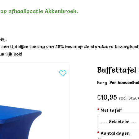
n op afhaallocatie Abbenbroek.
by.
een tijdelijke toeslag van 25% bovenop de standaard bezorgkost
urlijk ook!
Buffettafel
Borg:
Per hoeveelhe
€10,95
excl. btw:
*
Met tafel?
*
Aantal dagen