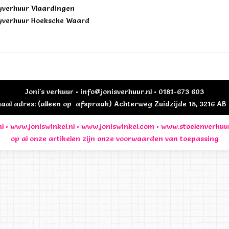
yverhuur Vlaardingen
yverhuur Hoeksche Waard
Joni's verhuur • info@jonisverhuur.nl • 0181-673 603
al adres: (alleen op afspraak) Achterweg Zuidzijde 18, 3216 A
l
•
www.joniswinkel.nl
•
www.joniswinkel.com
•
www.stoelenverhuu
op al onze artikelen zijn onze
voorwaarden
van toepassing