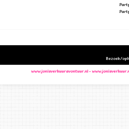
Part
Part
Bezoek/opha
www.jonisverhuuravontuur.nl
•
www.jonisverhuur.n