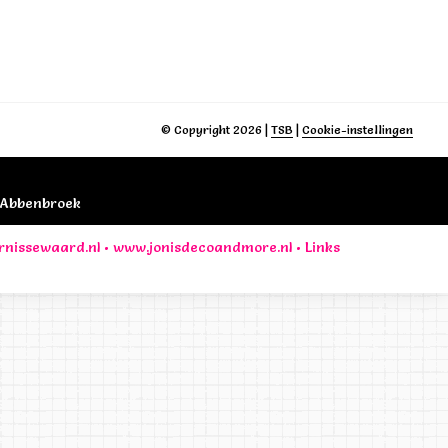
© Copyright 2026
|
TSB
|
Cookie-instellingen
B Abbenbroek
rnissewaard.nl
•
www.jonisdecoandmore.nl
•
Links