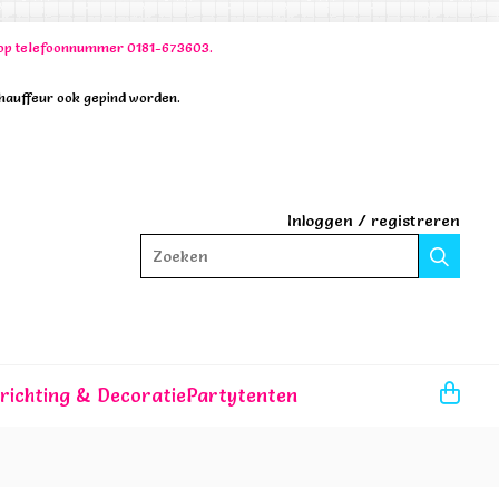
00 op telefoonnummer 0181-673603.
chauffeur ook gepind worden.
Inloggen
/
registreren
Zoeken
nrichting & Decoratie
Partytenten