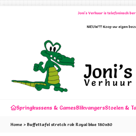
Joni's Verhuur is telefoninsch b
NIEUW!!! Koop uw eigen bezo
Springkussens & Games
Blikvangers
Stoelen & Ta
Home
>
Buffettafel stretch rok Royal blue 180x80