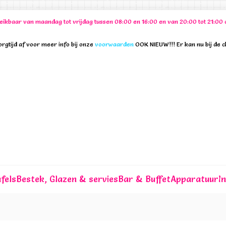
ereikbaar van maandag tot vrijdag tussen 08:00 en 16:00 en van 20:00 tot 21:
rgtijd af voor meer info bij onze
voorwaarden
OOK NIEUW!!! Er kan nu bij de 
fels
Bestek, Glazen & servies
Bar & Buffet
Apparatuur
I