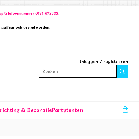
00 op telefoonnummer 0181-673603.
chauffeur ook gepind worden.
Inloggen
/
registreren
Zoeken
nrichting & Decoratie
Partytenten