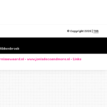
© Copyright 2026 |
TSB
B Abbenbroek
rnissewaard.nl
•
www.jonisdecoandmore.nl
•
Links