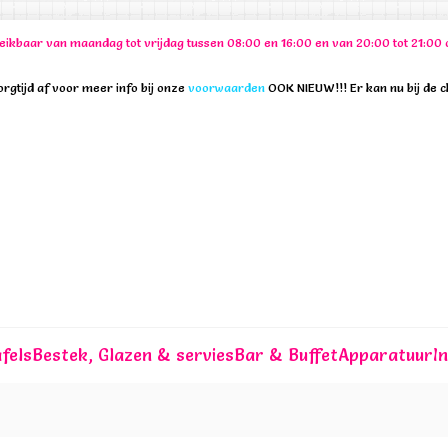
ereikbaar van maandag tot vrijdag tussen 08:00 en 16:00 en van 20:00 tot 21:
rgtijd af voor meer info bij onze
voorwaarden
OOK NIEUW!!! Er kan nu bij de 
fels
Bestek, Glazen & servies
Bar & Buffet
Apparatuur
I