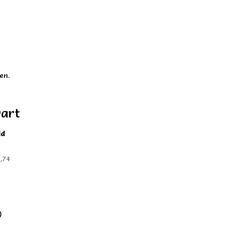
en.
wart
id
,74
)
)