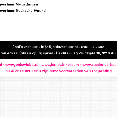
yverhuur Vlaardingen
yverhuur Hoeksche Waard
Joni's verhuur • info@jonisverhuur.nl • 0181-673 603
al adres: (alleen op afspraak) Achterweg Zuidzijde 18, 3216 A
l
•
www.joniswinkel.nl
•
www.joniswinkel.com
•
www.stoelenverhuu
op al onze artikelen zijn onze
voorwaarden
van toepassing