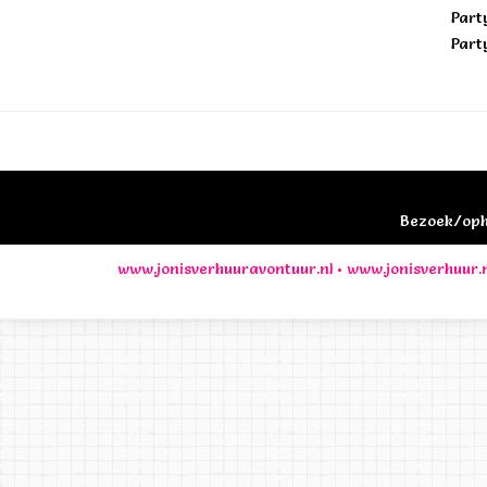
Part
Part
Bezoek/opha
www.jonisverhuuravontuur.nl
•
www.jonisverhuur.n