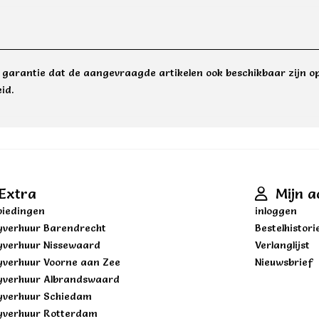
e garantie dat de aangevraagde artikelen ook beschikbaar zijn op
id.
Extra
Mijn a
iedingen
inloggen
yverhuur Barendrecht
Bestelhistori
yverhuur Nissewaard
Verlanglijst
yverhuur Voorne aan Zee
Nieuwsbrief
yverhuur Albrandswaard
yverhuur Schiedam
yverhuur Rotterdam