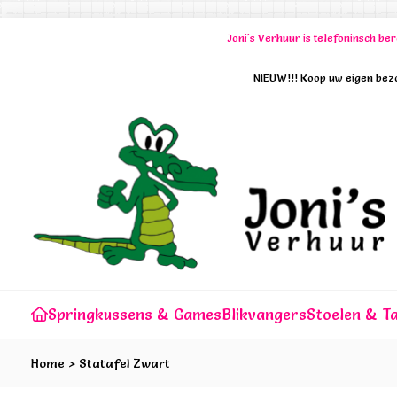
Joni's Verhuur is telefoninsch b
NIEUW!!! Koop uw eigen bezo
Springkussens & Games
Blikvangers
Stoelen & Ta
Home
>
Statafel Zwart