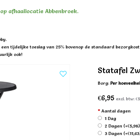
n op afhaallocatie Abbenbroek.
by.
een tijdelijke toeslag van 25% bovenop de standaard bezorgkost
urlijk ook!
Statafel Z
Borg:
Per hoeveelhe
€6,95
excl. btw:
€5
*
Aantal dagen
1 Dag
2 Dagen
(+€5,98
3 Dagen
(+€11,63