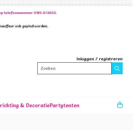
00 op telefoonnummer 0181-673603.
chauffeur ook gepind worden.
Inloggen
/
registreren
Zoeken
nrichting & Decoratie
Partytenten