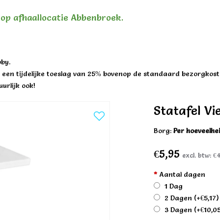
n op afhaallocatie Abbenbroek.
by.
een tijdelijke toeslag van 25% bovenop de standaard bezorgkost
urlijk ook!
Statafel Vi
Borg:
Per hoeveelhe
€5,95
excl. btw:
€4
*
Aantal dagen
1 Dag
2 Dagen
(+€5,17)
3 Dagen
(+€10,0