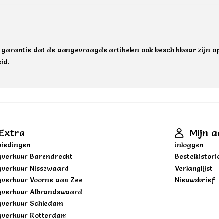
e garantie dat de aangevraagde artikelen ook beschikbaar zijn op
id.
Extra
Mijn a
iedingen
inloggen
yverhuur Barendrecht
Bestelhistori
yverhuur Nissewaard
Verlanglijst
yverhuur Voorne aan Zee
Nieuwsbrief
yverhuur Albrandswaard
yverhuur Schiedam
yverhuur Rotterdam