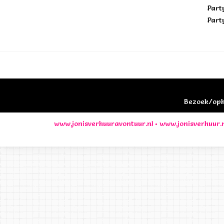
Part
Part
Bezoek/opha
www.jonisverhuuravontuur.nl
•
www.jonisverhuur.n