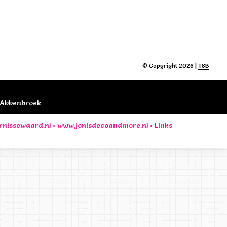
© Copyright 2026 |
TSB
B Abbenbroek
rnissewaard.nl
•
www.jonisdecoandmore.nl
•
Links