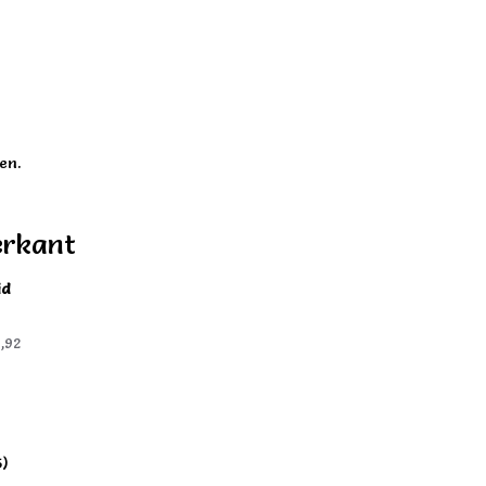
en.
erkant
id
,92
5)