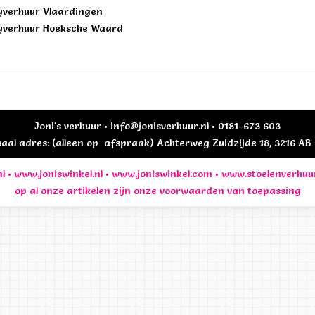
yverhuur Vlaardingen
yverhuur Hoeksche Waard
Joni's verhuur • info@jonisverhuur.nl • 0181-673 603
al adres: (alleen op afspraak) Achterweg Zuidzijde 18, 3216 A
l
•
www.joniswinkel.nl
•
www.joniswinkel.com
•
www.stoelenverhuu
op al onze artikelen zijn onze
voorwaarden
van toepassing