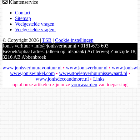
Klantenservice
Contact
Sitemap
Veelgestelde vragen
Veelgestelde vragen:
© Copyright 2026
|
TSB
|
Cookie-instellingen
Joni's verhuur • info@jonisverhuur.nl • 0181-673 603
Bezoek/ophaal adres: (alleen op afspraak) Achterweg Zuidzijde 18,
3216 AB Abbenbroek
www.jonisverhuuravontuur.nl
•
www.jonisverhuur.nl
•
www.joniswin
www.joniswinkel.com
•
www.stoelenverhuurnissewaard.nl
•
www.jonisdecoandmore.nl
•
Links
op al onze artikelen zijn onze
voorwaarden
van toepassing