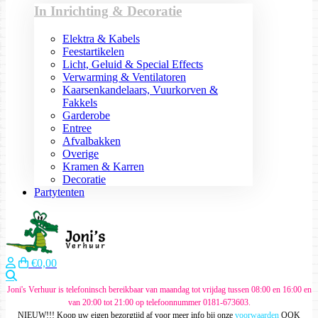
In Inrichting & Decoratie
Elektra & Kabels
Feestartikelen
Licht, Geluid & Special Effects
Verwarming & Ventilatoren
Kaarsenkandelaars, Vuurkorven &
Fakkels
Garderobe
Entree
Afvalbakken
Overige
Kramen & Karren
Decoratie
Partytenten
€0,00
Zoeken
Joni's Verhuur is telefoninsch bereikbaar van maandag tot vrijdag tussen 08:00 en 16:00 en
van 20:00 tot 21:00 op telefoonnummer 0181-673603.
NIEUW!!! Koop uw eigen bezorgtijd af voor meer info bij onze
voorwaarden
OOK