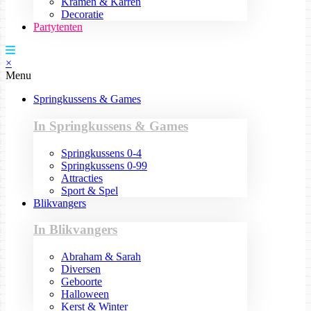
Kramen & Karren
Decoratie
Partytenten
×
Menu
Springkussens & Games
In Springkussens & Games
Springkussens 0-4
Springkussens 0-99
Attracties
Sport & Spel
Blikvangers
In Blikvangers
Abraham & Sarah
Diversen
Geboorte
Halloween
Kerst & Winter