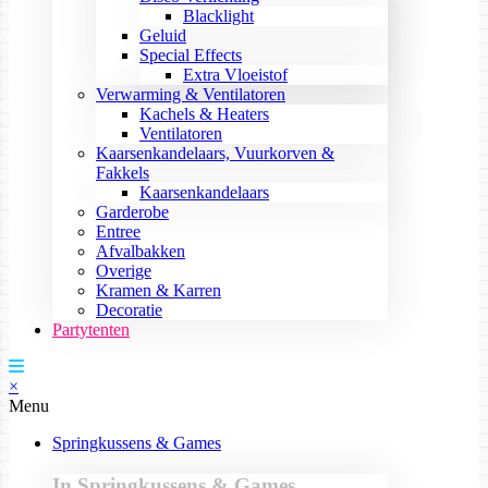
Blacklight
Geluid
Special Effects
Extra Vloeistof
Verwarming & Ventilatoren
Kachels & Heaters
Ventilatoren
Kaarsenkandelaars, Vuurkorven &
Fakkels
Kaarsenkandelaars
Garderobe
Entree
Afvalbakken
Overige
Kramen & Karren
Decoratie
Partytenten
×
Menu
Springkussens & Games
In Springkussens & Games