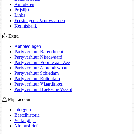
Annuleren
Prijslijst
Links
Feestdagen - Voorwaarden
Kennisbank
Extra
Aanbiedingen
Partyverhuur Barendrecht
Partyverhuur Nissewaard
Partyverhuur Voorne aan Zee
Partyverhuur Albrandswaard
Partyverhuur Schiedam
Partyverhuur Rotterdam
Partyverhuur Vlaardingen
Partyverhuur Hoeksche Waard
Mijn account
inloggen
Bestelhistorie
Verlanglijst
Nieuwsbrief