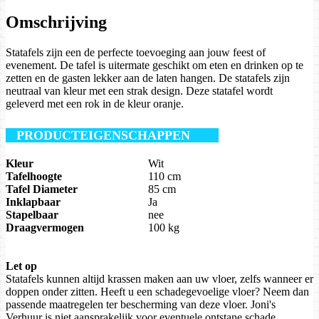
Omschrijving
Statafels zijn een de perfecte toevoeging aan jouw feest of
evenement. De tafel is uitermate geschikt om eten en drinken op te
zetten en de gasten lekker aan de laten hangen. De statafels zijn
neutraal van kleur met een strak design. Deze statafel wordt
geleverd met een rok in de kleur oranje.
PRODUCTEIGENSCHAPPEN
Kleur
Wit
Tafelhoogte
110 cm
Tafel Diameter
85 cm
Inklapbaar
Ja
Stapelbaar
nee
Draagvermogen
100 kg
Let op
Statafels kunnen altijd krassen maken aan uw vloer, zelfs wanneer er
doppen onder zitten. Heeft u een schadegevoelige vloer? Neem dan
passende maatregelen ter bescherming van deze vloer. Joni's
Verhuur is niet aansprakelijk voor eventuele ontstane schade.