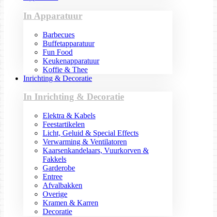
In Apparatuur
Barbecues
Buffetapparatuur
Fun Food
Keukenapparatuur
Koffie & Thee
Inrichting & Decoratie
In Inrichting & Decoratie
Elektra & Kabels
Feestartikelen
Licht, Geluid & Special Effects
Verwarming & Ventilatoren
Kaarsenkandelaars, Vuurkorven &
Fakkels
Garderobe
Entree
Afvalbakken
Overige
Kramen & Karren
Decoratie