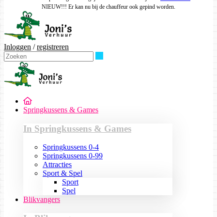
NIEUW!!! Er kan nu bij de chauffeur ook gepind worden.
Inloggen
/
registreren
Zoeken
Springkussens & Games
In Springkussens & Games
Springkussens 0-4
Springkussens 0-99
Attracties
Sport & Spel
Sport
Spel
Blikvangers