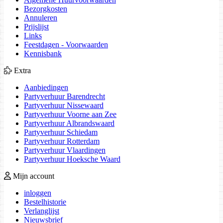
Bezorgkosten
Annuleren
Prijslijst
Links
Feestdagen - Voorwaarden
Kennisbank
Extra
Aanbiedingen
Partyverhuur Barendrecht
Partyverhuur Nissewaard
Partyverhuur Voorne aan Zee
Partyverhuur Albrandswaard
Partyverhuur Schiedam
Partyverhuur Rotterdam
Partyverhuur Vlaardingen
Partyverhuur Hoeksche Waard
Mijn account
inloggen
Bestelhistorie
Verlanglijst
Nieuwsbrief