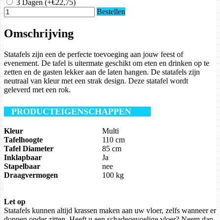
3 Dagen
(+€22,75)
Bestellen
Omschrijving
Statafels zijn een de perfecte toevoeging aan jouw feest of
evenement. De tafel is uitermate geschikt om eten en drinken op te
zetten en de gasten lekker aan de laten hangen. De statafels zijn
neutraal van kleur met een strak design. Deze statafel wordt
geleverd met een rok.
PRODUCTEIGENSCHAPPEN
Kleur
Multi
Tafelhoogte
110 cm
Tafel Diameter
85 cm
Inklapbaar
Ja
Stapelbaar
nee
Draagvermogen
100 kg
Let op
Statafels kunnen altijd krassen maken aan uw vloer, zelfs wanneer er
doppen onder zitten. Heeft u een schadegevoelige vloer? Neem dan