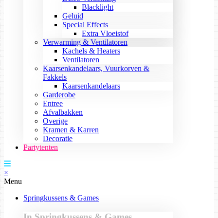
Blacklight
Geluid
Special Effects
Extra Vloeistof
Verwarming & Ventilatoren
Kachels & Heaters
Ventilatoren
Kaarsenkandelaars, Vuurkorven &
Fakkels
Kaarsenkandelaars
Garderobe
Entree
Afvalbakken
Overige
Kramen & Karren
Decoratie
Partytenten
×
Menu
Springkussens & Games
In Springkussens & Games