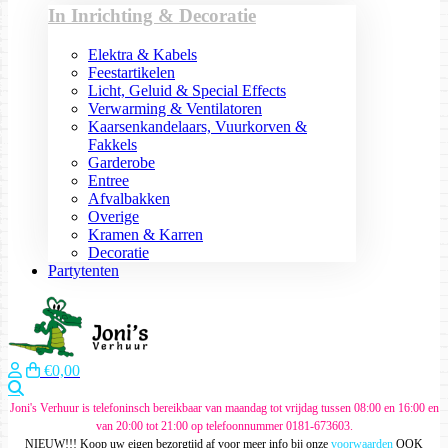
In Inrichting & Decoratie
Elektra & Kabels
Feestartikelen
Licht, Geluid & Special Effects
Verwarming & Ventilatoren
Kaarsenkandelaars, Vuurkorven &
Fakkels
Garderobe
Entree
Afvalbakken
Overige
Kramen & Karren
Decoratie
Partytenten
€0,00
Zoeken
Joni's Verhuur is telefoninsch bereikbaar van maandag tot vrijdag tussen 08:00 en 16:00 en
van 20:00 tot 21:00 op telefoonnummer 0181-673603.
NIEUW!!! Koop uw eigen bezorgtijd af voor meer info bij onze
voorwaarden
OOK