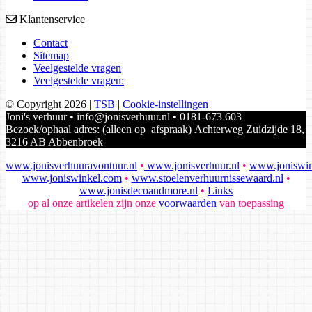
Klantenservice
Contact
Sitemap
Veelgestelde vragen
Veelgestelde vragen:
© Copyright 2026
|
TSB
|
Cookie-instellingen
Joni's verhuur • info@jonisverhuur.nl • 0181-673 603
Bezoek/ophaal adres: (alleen op afspraak) Achterweg Zuidzijde 18,
3216 AB Abbenbroek
www.jonisverhuuravontuur.nl
•
www.jonisverhuur.nl
•
www.joniswin
www.joniswinkel.com
•
www.stoelenverhuurnissewaard.nl
•
www.jonisdecoandmore.nl
•
Links
op al onze artikelen zijn onze
voorwaarden
van toepassing