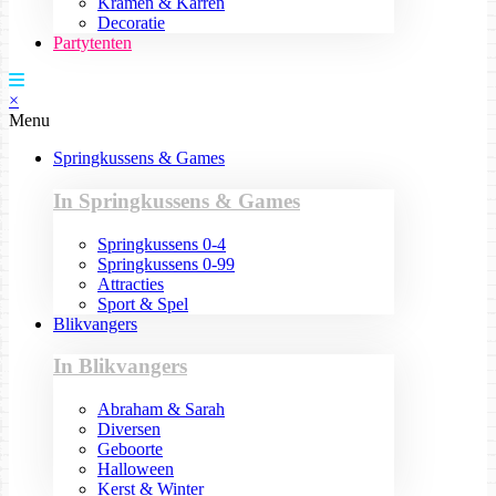
Kramen & Karren
Decoratie
Partytenten
×
Menu
Springkussens & Games
In Springkussens & Games
Springkussens 0-4
Springkussens 0-99
Attracties
Sport & Spel
Blikvangers
In Blikvangers
Abraham & Sarah
Diversen
Geboorte
Halloween
Kerst & Winter