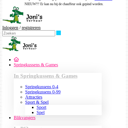
NIEUW!!! Er kan nu bij de chauffeur ook gepind worden.
Inloggen
/
registreren
Zoeken
Springkussens & Games
In Springkussens & Games
Springkussens 0-4
Springkussens 0-99
Attracties
Sport & Spel
Sport
Spel
Blikvangers