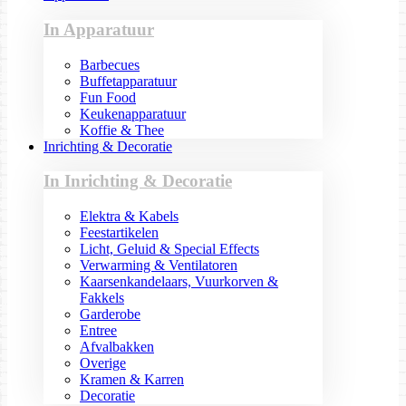
In Apparatuur
Barbecues
Buffetapparatuur
Fun Food
Keukenapparatuur
Koffie & Thee
Inrichting & Decoratie
In Inrichting & Decoratie
Elektra & Kabels
Feestartikelen
Licht, Geluid & Special Effects
Verwarming & Ventilatoren
Kaarsenkandelaars, Vuurkorven &
Fakkels
Garderobe
Entree
Afvalbakken
Overige
Kramen & Karren
Decoratie