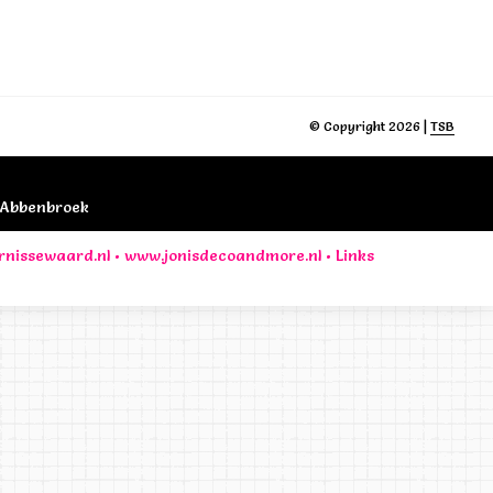
© Copyright 2026 |
TSB
B Abbenbroek
rnissewaard.nl
•
www.jonisdecoandmore.nl
•
Links