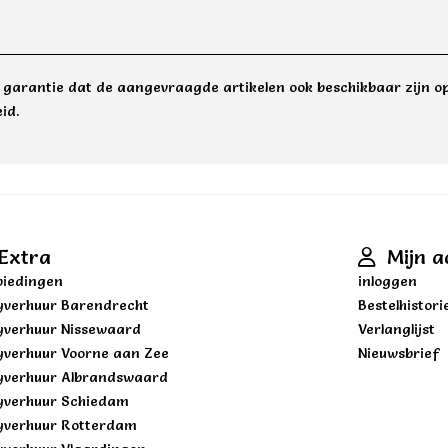
e garantie dat de aangevraagde artikelen ook beschikbaar zijn op
id.
Extra
Mijn a
iedingen
inloggen
yverhuur Barendrecht
Bestelhistori
yverhuur Nissewaard
Verlanglijst
yverhuur Voorne aan Zee
Nieuwsbrief
yverhuur Albrandswaard
yverhuur Schiedam
yverhuur Rotterdam