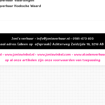
yverhuur Vlaardingen
yverhuur Hoeksche Waard
Joni's verhuur • info@jonisverhuur.nl • 0181-673 603
al adres: (alleen op afspraak) Achterweg Zuidzijde 18, 3216 A
l
•
www.joniswinkel.nl
•
www.joniswinkel.com
•
www.stoelenverhuu
op al onze artikelen zijn onze
voorwaarden
van toepassing