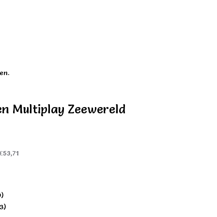
en.
en Multiplay Zeewereld
€53,71
9)
3)