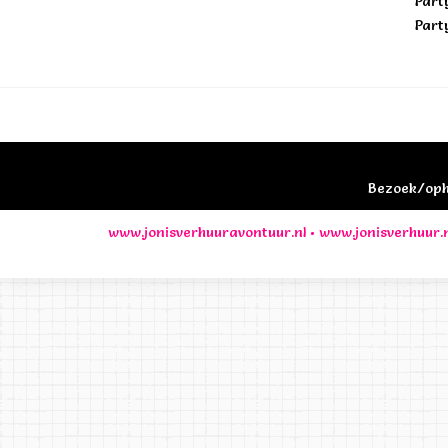
Part
Part
Bezoek/opha
www.jonisverhuuravontuur.nl
•
www.jonisverhuur.n