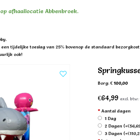
n op afhaallocatie Abbenbroek.
by.
een tijdelijke toeslag van 25% bovenop de standaard bezorgkost
urlijk ook!
Springkuss
Borg:
€ 100,00
€64,99
excl. btw:
*
Aantal dagen
1 Dag
2 Dagen
(+€56,6
3 Dagen
(+€110,2