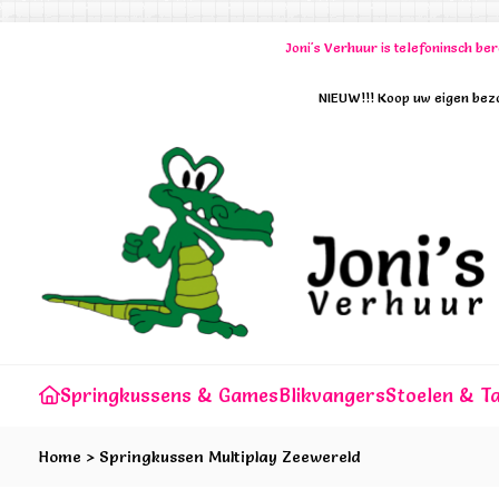
Joni's Verhuur is telefoninsch b
NIEUW!!! Koop uw eigen bezo
Springkussens & Games
Blikvangers
Stoelen & Ta
Home
>
Springkussen Multiplay Zeewereld