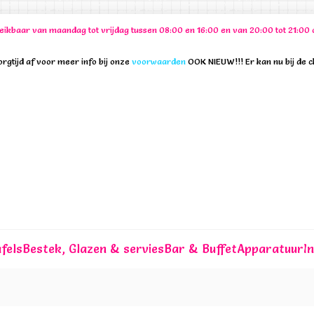
ereikbaar van maandag tot vrijdag tussen 08:00 en 16:00 en van 20:00 tot 21:
rgtijd af voor meer info bij onze
voorwaarden
OOK NIEUW!!! Er kan nu bij de 
fels
Bestek, Glazen & servies
Bar & Buffet
Apparatuur
I