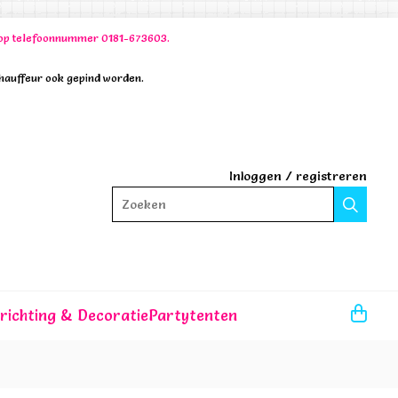
00 op telefoonnummer 0181-673603.
chauffeur ook gepind worden.
Inloggen
/
registreren
Zoeken
nrichting & Decoratie
Partytenten