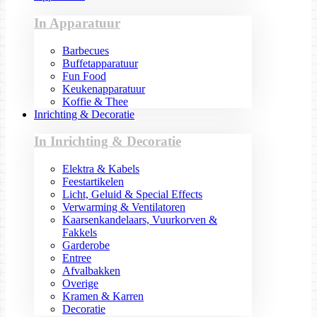
In Apparatuur
Barbecues
Buffetapparatuur
Fun Food
Keukenapparatuur
Koffie & Thee
Inrichting & Decoratie
In Inrichting & Decoratie
Elektra & Kabels
Feestartikelen
Licht, Geluid & Special Effects
Verwarming & Ventilatoren
Kaarsenkandelaars, Vuurkorven &
Fakkels
Garderobe
Entree
Afvalbakken
Overige
Kramen & Karren
Decoratie