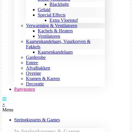
Blacklight
Geluid
Special Effects
Extra Vloeistof
Verwarming & Ventilatoren
Kachels & Heaters
Ventilatoren
Kaarsenkandelaars, Vuurkorven &
Fakkels
Kaarsenkandelaars
Garderobe
Entree
Afvalbakken
Overige
Kramen & Karren
Decoratie
Partytenten
×
Menu
Springkussens & Games
In Springkussens & Games