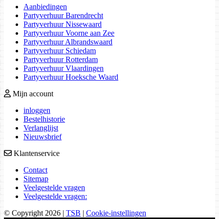
Aanbiedingen
Partyverhuur Barendrecht
Partyverhuur Nissewaard
Partyverhuur Voorne aan Zee
Partyverhuur Albrandswaard
Partyverhuur Schiedam
Partyverhuur Rotterdam
Partyverhuur Vlaardingen
Partyverhuur Hoeksche Waard
Mijn account
inloggen
Bestelhistorie
Verlanglijst
Nieuwsbrief
Klantenservice
Contact
Sitemap
Veelgestelde vragen
Veelgestelde vragen:
© Copyright 2026
|
TSB
|
Cookie-instellingen