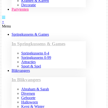
Kramen & Karren
Decoratie
Partytenten
×
Menu
Springkussens & Games
In Springkussens & Games
Springkussens 0-4
Springkussens 0-99
Attracties
Sport & Spel
Blikvangers
In Blikvangers
Abraham & Sarah
Diversen
Geboorte
Halloween
Kerst & Winter