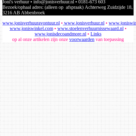
Joni's verhuur • info@jonisverhuur.nl • 0181-673 603
Bezoek/ophaal adres: (alleen op afspraak) Achterweg Zuidzijde 18,
3216 AB Abbenbroek
www.jonisverhuuravontuur.nl
•
www.jonisverhuur.nl
•
www.joniswin
www.joniswinkel.com
•
www.stoelenverhuurnissewaard.nl
•
www.jonisdecoandmore.nl
•
Links
op al onze artikelen zijn onze
voorwaarden
van toepassing