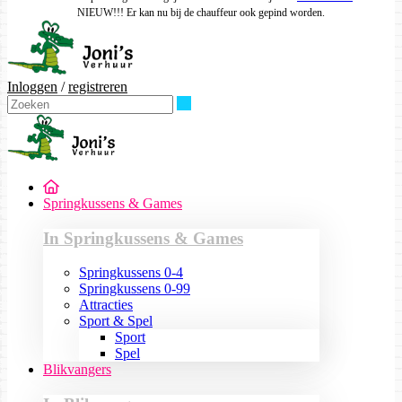
NIEUW!!! Er kan nu bij de chauffeur ook gepind worden.
Inloggen
/
registreren
Zoeken
Springkussens & Games
In Springkussens & Games
Springkussens 0-4
Springkussens 0-99
Attracties
Sport & Spel
Sport
Spel
Blikvangers