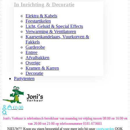
In Inrichting & Decoratie
Elektra & Kabels
Feestartikelen
Licht, Geluid & Special Effects
Verwarming & Ventilatoren
Kaarsenkandelaars, Vuurkorven &
Fakkels
Garderobe
Entree
Afvalbakken
Overige
Kramen & Karren
Decoratie
Partytenten
€0,00
Zoeken
Joni's Verhuur is telefoninsch bereikbaar van maandag tot vrijdag tussen 08:00 en 16:00 en
van 20:00 tot 21:00 op telefoonnummer 0181-673603.
NIEUW!!! Koop uw eigen bezorgtijd af voor meer info bij onze
voorwaarden
OOK